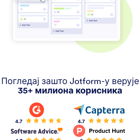
Погледај зашто Jotform-у верује
35+ милиона корисника
4.7
4.7