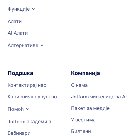
Функције
Aлати
AI Алати
Алтернативе
Подршка
Компанија
Контактирај нас
О нама
Корисничко упуство
Jotform чињенице за AI
Пакет за медије
Помоћ
У вестима
Jotform академија
Билтени
Вебинари