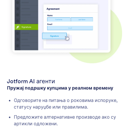
Jotform AI агенти
Пружај подршку купцима у реалном времену
Одговорите на питања о роковима испоруке,
статусу наруџбе или правилима.
Предложите алтернативне производе ако су
артикли одложени.