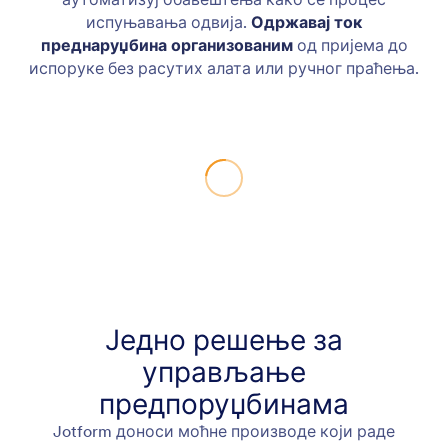
испуњавања одвија.
Одржавај ток
преднаруџбина организованим
од пријема до
испоруке без расутих алата или ручног праћења.
Једно решење за
управљање
предпоруџбинама
Jotform доноси моћне производе који раде