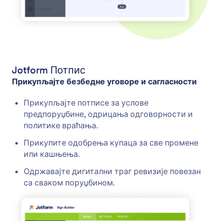
Jotform Потпис
Прикупљајте безбедне уговоре и сагласности
Прикупљајте потписе за услове
предпоруџбине, одрицања одговорности и
политике враћања.
Прикупите одобрења купаца за све промене
или кашњења.
Одржавајте дигитални траг ревизије повезан
са сваком поруџбином.