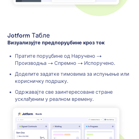
Jotform Табле
Визуализујте предпоруџбине кроз ток
Пратите поруџбине од Наручено →
Производња → Спремно → Испоручено.
Доделите задатке тимовима за испуњење или
корисничку подршку.
Одржавајте све заинтересоване стране
усклађеним у реалном времену.