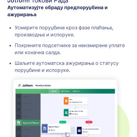
Jotform Токови Рада
Аутоматизујте обраду предпоруџбина и
ажурирања
Усмерите поруџбине кроз фазе плаћања,
производње и испоруке.
Покрените подсетнике за неизмирене уплате
или коначна салда.
Шаљите аутоматска ажурирања о статусу
поруџбине и испоруке.