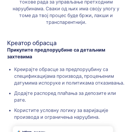
токове рада за управљање претходним
наруџбинама. Сваки од њих има своју улогу у
томе да твој процес буде бржи, лакши и
транспарентнији.
Креатор обрасца
Прикупите предпоруџбине са детаљним
захтевима
Креирајте обрасце за предпоруџбину са
спецификацијама производа, процењеним
датумима испоруке и политикама отказивања.
Додајте распоред плаћања за депозите или
рате.
Користите условну логику за варијације
производа и ограничења наруџбина.