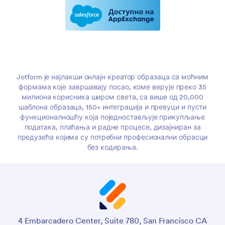
Jotform је најлакши онлајн креатор образаца са моћним
формама које завршавају посао, коме верује преко 35
милиона корисника широм света, са више од 20,000
шаблона образаца, 150+ интеграција и превуци и пусти
функционалношћу која поједностављује прикупљање
података, плаћања и радне процесе, дизајниран за
предузећа којима су потребни професионални обрасци
без кодирања.
4 Embarcadero Center, Suite 780, San Francisco CA