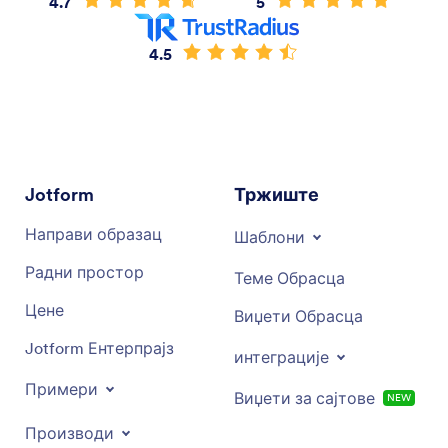
4.7
5
4.5
Jotform
Тржиште
Направи образац
Шаблони
Радни простор
Теме Обрасца
Цене
Виџети Обрасца
Jotform Ентерпрајз
интеграције
Примери
Виџети за сајтове
NEW
Производи