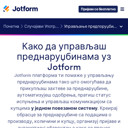
Пријави се бесплатно
Почетна
Случајеви Употребе
Управљање предпоруџбинама
Како да управљаш
преднаруџбинама уз
Jotform
Jotform платформа ти помаже у управљању
преднаруџбинама тако што омогућава да
прикупљаш захтеве за преднаруџбине,
аутоматизујеш одобрења, пратиш статус
испуњења и управљаш комуникацијом са
купцима
у једном повезаном систему
. Креирај
обрасце за преднаруџбине са подацима о
производу, количини и купцу, организуј пријаве и
аутоматизуј обавештења како се процес