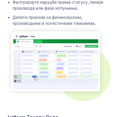
Филтрирајте наруџбе према статусу, линији
производа или фази испуњења.
Делите приказе са финансијским,
производним и логистичким тимовима.