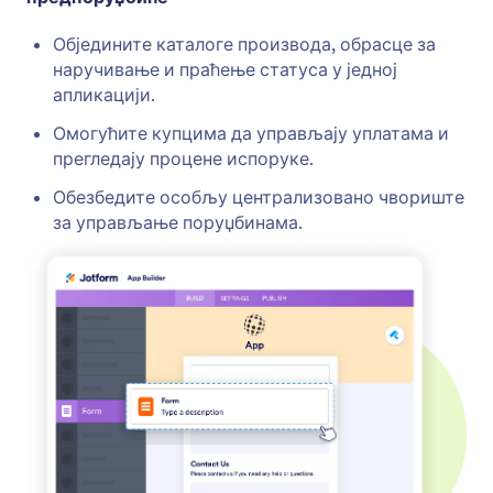
Обједините каталоге производа, обрасце за
наручивање и праћење статуса у једној
апликацији.
Омогућите купцима да управљају уплатама и
прегледају процене испоруке.
Обезбедите особљу централизовано чвориште
за управљање поруџбинама.