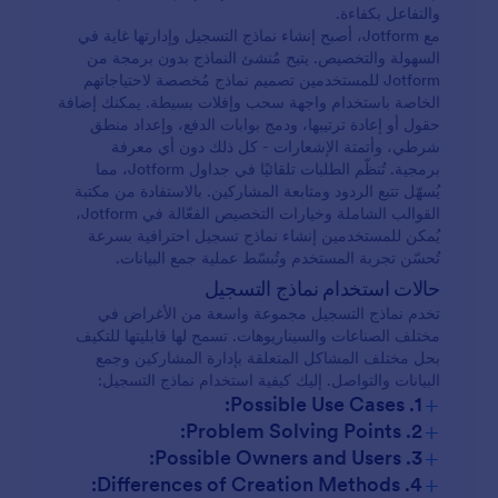
والتفاعل بكفاءة.
مع Jotform، أصبح إنشاء نماذج التسجيل وإدارتها غاية في
السهولة والتخصيص. يتيح مُنشئ النماذج بدون برمجة من
Jotform للمستخدمين تصميم نماذج مُخصصة لاحتياجاتهم
الخاصة باستخدام واجهة سحب وإفلات بسيطة. يمكنك إضافة
حقول أو إعادة ترتيبها، ودمج بوابات الدفع، وإعداد منطق
شرطي، وأتمتة الإشعارات - كل ذلك دون أي معرفة
برمجية. تُنظّم الطلبات تلقائيًا في جداول Jotform، مما
يُسهّل تتبع الردود ومتابعة المشاركين. بالاستفادة من مكتبة
القوالب الشاملة وخيارات التخصيص الفعّالة في Jotform،
يُمكن للمستخدمين إنشاء نماذج تسجيل احترافية بسرعة
تُحسّن تجربة المستخدم وتُبسّط عملية جمع البيانات.
حالات استخدام نماذج التسجيل
تخدم نماذج التسجيل مجموعة واسعة من الأغراض في
مختلف الصناعات والسيناريوهات. تسمح لها قابليتها للتكيف
بحل مختلف المشاكل المتعلقة بإدارة المشاركين وجمع
البيانات والتواصل. إليك كيفية استخدام نماذج التسجيل:
+
1. Possible Use Cases:
+
2. Problem Solving Points:
+
3. Possible Owners and Users:
+
4. Differences of Creation Methods: