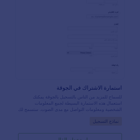
استمارة الاشتراك في الجوقة
للسماح للمزيد من الناس بالتسجيل بالجوقة يمكنك
استعمال هذه الاستمارة البسيطة لجمع المعلومات
الشخصية ومعلومات التواصل مع مدى الصوت. ستسمح لك
بتخصيص المقدمين بناءً على الصوت وترتيب التدريبات.
Go to Category:
نماذج التسجيل
يمكن تعديل الاستمارة بما يتناسب معك
استخدام القالب