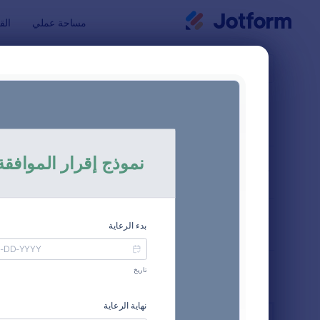
بدء الحوار
مساحة عملي
الق
قوالب النماذ
نماذج 
فرز حسب
شائع
6 من قوالب النماذج
تخطيط النموذج
كلاسيكي
أنواع
الصناعات
النماذج الإعلانية
13