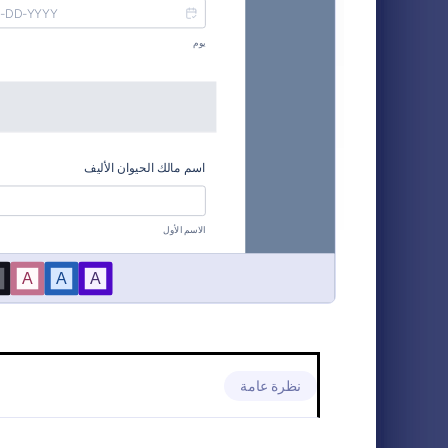
نماذج الخريجين
4
استمارة ع
نماذج إيواء الحيوانات
11
هذه الاستمارة 
البيطرية للحف
النماذج المصرفية
23
الأليفة. هذه ال
الحيوانات وتق
نماذج الأعمال
95
o Category:
نماذج الخدمة
كل المعلومات ا
عن طريق هذه 
نماذج الأعمال الخيرية
13
النماذج الدينية
14
نماذج خدمة العملاء
9
نماذج التجارة الإلكترونية
25
نماذج التعليم
94
نظرة عامة
نماذج الترفيه
30