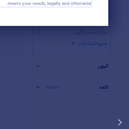
وصاحبه، وغالب
meets your needs, legally and otherwise.
النماذج الرياضية
40
لإنشاء النماذ
احتياجات عملك
نماذج الخدمة البيطرية
6
ألوان النموذج
نهاية الحوار
ليتماشى مع هوي
نماذج تصميم الويب
7
أسئلة مختلفة،
المعلومات الل
جميع الصناعات
الموقع وابدأ ب
المِهَن
تحتاجها بسهولة باس
اللغة
Arabic