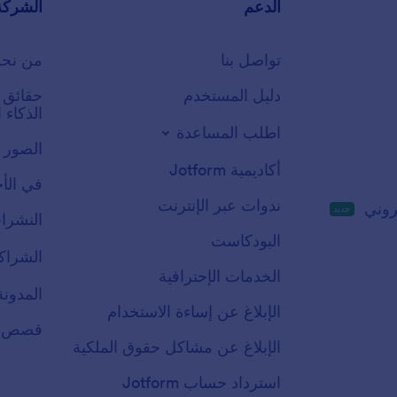
الدعم
الشركة
تواصل بنا
من نح
دليل المستخدم
الذكاء
اطلب المساعدة
الصور 
أكاديمية Jotform
في الأخ
ندوات عبر الإنترنت
روني
جديد
النشرات
البودكاست
الشراك
الخدمات الإحترافية
المدونة
الإبلاغ عن إساءة الاستخدام
قصص ال
الإبلاغ عن مشاكل حقوق الملكية
استرداد حساب Jotform