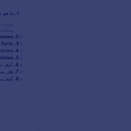
-
1. ما هو نموذج خدمات الحيوانات الأليفة؟
نموذج خد
ومعالجة 
+
2. Why are pet services forms important for businesses?
+
3. What information is typically collected in a pet services form?
+
4. Are there different types of pet services forms?
+
5. Who can use pet services form templates?
+
6. كيف تساعد نماذج خدمات الحيوانات الأليفة في الامتثال والخصوصية؟
+
7. هل يمكن دمج نماذج خدمات الحيوانات الأليفة مع أنظمة الدفع؟
+
8. كيف يمكن للملاحظات التي يتم جمعها من خلال نماذج خدمات الحيوانات الأليفة تحسين العمليات التجارية؟