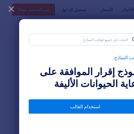
أعمال
الأسعار
تسجيل الدخول
قم بالتسجيل مجاناً
ب النماذج
وذج إقرار الموافقة على
اية الحيوانات الأليفة
استخدام القالب
ج وصف حيوان أليف
: نموذج الموافقة على التط
معاينة