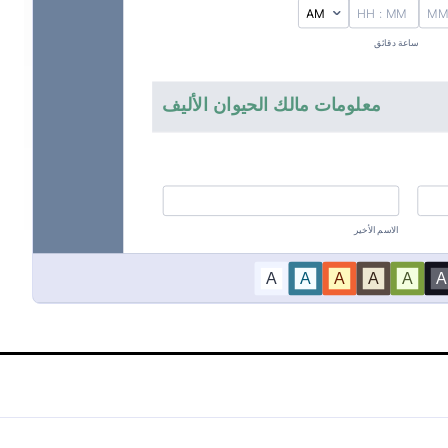
لاج مستشفى بيطري
نموذج وصف حيوان أليف
يمكن استعمالها من العيادات
استلم طلبات وصف الحيوانات الأليفة
اظ على سجلات علاج الحيوانات
وقم بإدارة وصفاتك بسهولة عن طريق
استمارة مفيدة لتتبع عملية معالحة
هذا النموذج البيطري للوصفات. يتضمن
ييم حاجتهم لأدوية أخرى. يمكن جمع
النموذج تفاصيل مالك الحيوان الأليف 
Go to Category:
Go t
 البيطرية
نماذج الخدمة البيطرية
لمتعلقة بالحيوان الأليف ومالكه
البريد الإلكتروني، عنوان البريد، وتفا
الاستماة
الأليف مثل اسمه ونوعه. بالإضافة إلى
يمكن لأصحاب الحيوانات الأليفة إضاف
استخدام القالب
استخدام القالب
أخرى يرغبون في إضافتها حول حيوانات