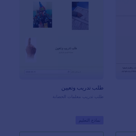
مع
حساباتك الأخرى باستخدام أكثر من ١٠٠ تكامل
قات من Jotform، مثل Google
كفاءة وتحافظ
ة شعارك
ل التصميم
موذج جمع
معلومات الطالب المجاني من Jotform، ستكون
ج تقديم شكوى
: طلب تدريب وتعيين
معاينة
يد بكل
طلب تدريب وتعيين
طلب تدريب معلمات الحضانة
Go to Category:
نماذج التعليم