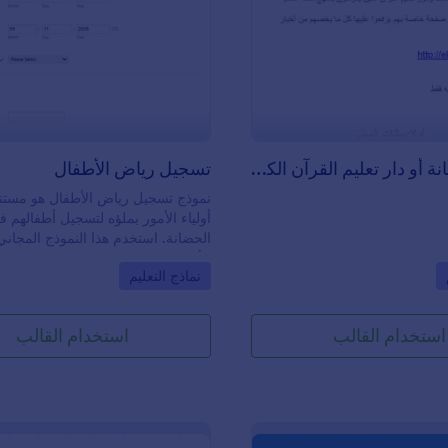
 بعد تأكيد الدفع أو الشراء.
rive
Evernote، وتنظيمها تلقائيًا باستخد
: استبانة حضانة أو دار تعليم القرآن الكريم
: تسجي
معاينة
معاينة
والتذكيرات عبر البريد الإلكتروني، بل
طباعة نسخة من إجاباتهم! أرسل لطلا
ملاحظات يومية مجاني مع Jotform.</article>
استبانة حضانة أو دار تعليم القرآن الكريم
تسجيل رياض الأطفال
نموذج تسجيل رياض الأطفال هو مستند
أولياء الأمور بملؤه لتسجيل أطفالهم
الحضانة. استخدم هذا النموذج المجان
الأطفال في الحضانة لجمع معلومات 
Go to Category:
Go t
نماذج التعليم
أولياء الأمور أثناء تسجيلهم لأطفالهم. 
سوى تخصيص النموذج ليعكس بيانات
ثم تضمينه في موقعك الإلكتروني لجم
استخدام القالب
استخدام القالب
المعلومات المطلوبة — كل ذلك من م
تذكّر أن تُبقي النموذج بسيطًا ومختصرً
تشتت أولياء الأمور بأسئلة غير ضرورية
كنت ترغب في تخصيص النموذج بشكل 
يمكنك استخدام أداة إنشاء النماذج الم
لتعديل الخطوط والألوان والتعليمات ب