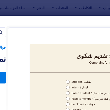
والب
التكاملات
المنتجات
الدعم
خطة المؤسسات وال
ج
لتعليم
قوال
نم
: استمارة التسجيل في دورة تدريبية
: نموذ
معاينة
معاينة