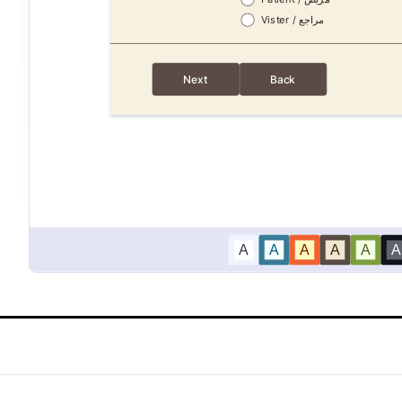
سجيل في دورة تدريبية
نموذج طلب التحاق الطفل بال
 في دورة تدريبية، والذي يوفر لك
الرجاء تعبئة نموذج الالتحاق بالروضة
شخصية للمتقدمين ومعلومات
اصيل التعليمية.
Go to Category:
Go t
نماذج التعليم
استخدام القالب
استخدام القالب