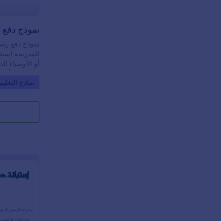
نموذج دفع 
نموذج دفع رس
للمدرسة استخد
أو الأوصياء ا
من المهم أن ي
o Category:
نماذج التعليم
الفهم لتجنب ال
نموذج دفع رس
تطلب معلومات 
بالوالدين أو ال
يستخدم هذا الق
التي تتيح لمنش
مع الأسعار وال
جداول بعمود وا
أعمدة.تتميز هذه
حساب إجمالي ق
تضمين الضرائب
كما تتيح دمج ب
المدفوعات عبر 
يستخدم هذا القا