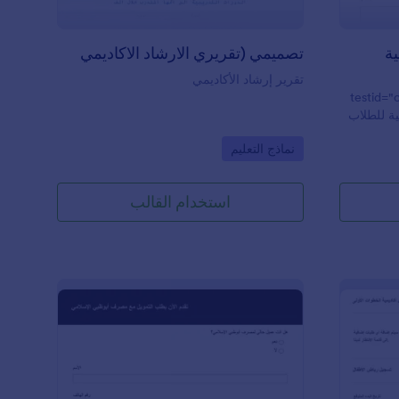
ية
تصميمي (تقريري الارشاد الاكاديمي
تقرير إرشاد الأكاديمي
testid="
يومية للطلاب
على
Go to Category:
نماذج التعليم
 معلمًا
 في جامعة
لاحظات
استخدام القالب
لاحظات
ب وإفلات
ليناسب
 خلال
تروني —
اب أيضًا
تقديم إجاباتهم باستخدام تطبيق Jotform لنماذج
عداد
ئمت من
استخدام النماذج الورقية؟ مع Jotform، يمكنك
إرسال ردود الطلاب إلى حسابك في Gmail، أو