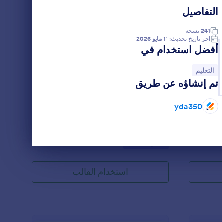
التفاصيل
ج جمع معلومات الطلاب
: نموذج معلومات الطالب
معاينة
241
نسخة
اخر تاريخ تحديث:
11 مايو 2026
أفضل استخدام في
انتقل إلى الفئة:
التعليم
تم إنشاؤه عن طريق
نموذج معلومات الطالب
 تُستخدم
هل تريد أن تعرف طلابك بشكل أفضل؟
yda350
ابهم.
باستخدام نموذج المعلومات الشخصية للطلاب،
الب الذي
يمكنك الحصول على معلومات الطلاب بسهولة
مج. سواء
مثل الهوية الشخصية وأفراد الأسرة والأسئلة
Go to Category:
نماذج التعليم
ح مدرسة،
الإضافية مثل هل يلعب / تلعب في فريق رياضي
لب عبر
بالمدرسة، وهل لديه / لديها جهاز كمبيوتر في
طلابك! قم
المنزل، وهل لديه / لديها اتصال بالإنترنت في
استخدام القالب
اجاتك
المنزل، ما الذي يخطط له بعد تخرجه من
ينا، ثم
المدرسة الثانوية. أيضًا، يسمح قالب نموذج
 عبر
المعلومات الشخصية للطلاب بتحميل صورهم.
 طريق
يمكنك