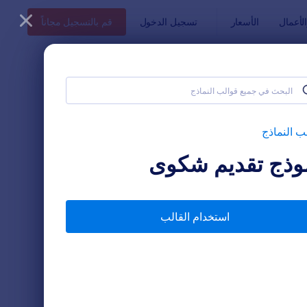
أعمال
الأسعار
تسجيل الدخول
قم بالتسجيل مجاناً
ب النماذج
وذج تقديم شكوى
استخدام القالب
ج طلب التحاق الطفل بالروضة
: استبيان التعليم
معاينة