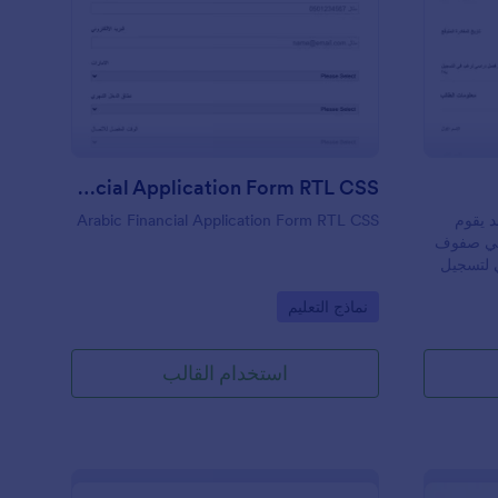
Google D، أو Dropbox، أو Box، أو
ام الإشعارات
ل رياض الأطفال
: Arabic Financial Application Form RTL CSS
معاينة
 وحتى
بك نموذج
Arabic Financial Application Form RTL CSS
 يقوم
Arabic Financial Application Form RTL CSS
 في صفوف
ي لتسجيل
التواصل من
Go to Category:
نماذج التعليم
ما عليك
 مدرستك،
ع
استخدام القالب
كان واحد!
ا — لا
! وإذا
أكبر،
جانية
ما يتناسب