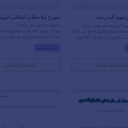
رسوم المدرسة
نموذج ملاحظات الطالب اليوم
وم المدرسة هو مستند يمكن
<article dir="auto" data-
امه لجمع تفاصيل الدفع من الآباء
conversation-turn-45" data-scroll-
لذين يرغبون في تسجيل أطفالهم.
anchor="true">نموذج ملاحظات 
كون هذا النموذج مكتملًا وسهل
هو أداة يستخدمها المعلمون للحصول 
Go to Category:
Go t
نماذج التعليم
التباس وتأخير الدفعات.يحتوي
ملاحظات يومية من الطلاب. سواء كنت
وم المدرسة على حقول نموذج
في مدرسة اعدادي أو ثانوي، أو حتى
الطالب، وتفاصيل الاتصال
أو كلية، يمكنك تبسيط عملية جمع الم
استخدام القالب
استخدام القالب
أوصياء، وقسم الدفع، والتوقيع.
اليومية لكل طالب باستخدام نموذج م
الب أداة قائمة المنتجات الجديدة
يومية للطلاب المجاني! فقط قم بسح
ئ النموذج إدراج قائمة بالمنتجات
الأسئلة التي تريدها، وخصص النموذج 
خيارات والصور. توفر هذه الأداة
صفك الدراسي، وشاركه مع طلابك من
حد أو عمودين أو ثلاثة
رابط أو عبر تضمينه في موقعك الإلك
 الأداة الديناميكية بقدرتها على
إنه بهذه السهولة! إذا أردت، يمكن للطل
يمة العناصر المحددة، مع خيار
، والشحن، والقسائم، والفواتير.
الهاتف— فقط قم بتحميل التطبيق، وإ
وابة دفع لتسهيل عملية استلام
النموذج، ومشاركته مع الطلاب.هل س
الإنترنت. بالإضافة إلى ذلك،
لب أداة التوقيع لالتقاط توقيع