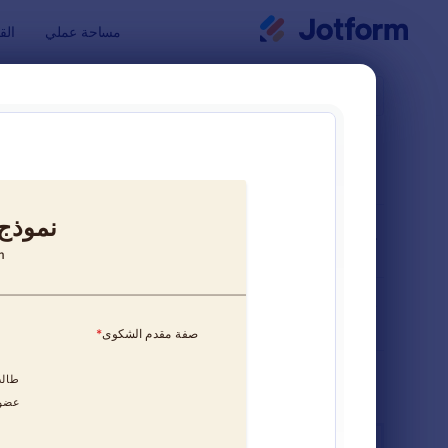
بدء الحوار
مساحة عملي
الق
قوالب النماذ
نماذج ا
فرز حسب
شائع
94 من قوالب النماذج
تخطيط النموذج
كلاسيكي
أنواع
الصناعات
النماذج الإعلانية
13