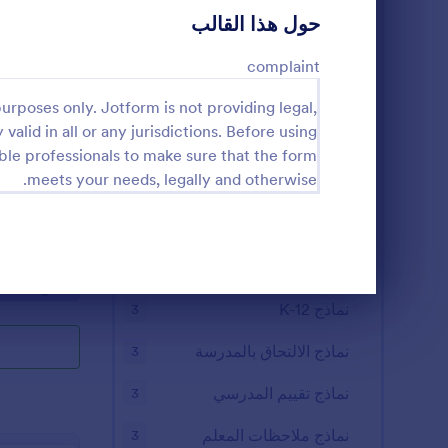
نماذج تقييم المعلمين
7
حول هذا القالب
قوالب نماذج التسجيل في دورة
7
complaint
النماذج الإدارية
6
urposes only. Jotform is not providing legal,
 valid in all or any jurisdictions. Before using
نماذج التسجيل في المنح الدراسية
6
ble professionals to make sure that the form
تقرير أداء 
meets your needs, legally and otherwise.
نماذج التسجيل المدرسية
5
هذه الاستمارة 
نماذج التقديم للمدرسة
5
هذا القالب يم
نعديلها بسهولة
قوالب تسجيل الطلاب
4
o Category:
نماذج التعليم
نهاية الحوار
نماذج K-12
3
نماذج الالتحاق بالمدرسة
3
نماذج تقييم المدرسي
3
نماذج ملاحظات المعلم
3