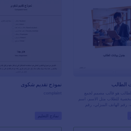
مزامنة نموذج جمع معلومات الطالب 
قوي للتطبي
Drive أو Dropbox، لتكون أكثر 
على تنظيم بياناتك. يمكنك حتى إضاف
لتمثيل مدرستك بأسلوب مميز من خلا
القابل للتخصيص للنموذج. باستخدام ن
: نموذج بيانات الطالب
: نموذ
معاينة
معاينة
مستعدًا لاستقبال العام الدراسي الجد
كفاءة.
ت الطالب
نموذج تقديم شكوى
الطالب هو قالب مصمم لجمع
complaint
شخصية للطلاب مثل الاسم، اسم
، رقم الهاتف المنزلي، رقم
عمل، والعنوان. بالإضافة إلى ذلك،
Go to Category:
Go t
نماذج التعليم
 حقولًا لجمع معلومات حول سبب
ور، اختبارات الأداء، الفحص، سجل
ث الدرجات الأكاديمية.يُعد هذا