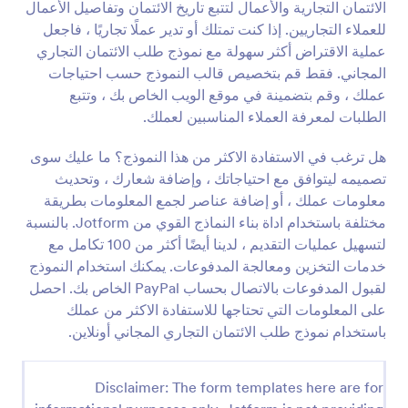
الائتمان التجارية والأعمال لتتبع تاريخ الائتمان وتفاصيل الأعمال
في مكان واحد. للمستخدمين الأكثر تقدمًا، يمكنك الدمج
معاينة
مع جوجل درايف أو دروب بوكس أو وسائل الدفع التابعة
للعملاء التجاريين. إذا كنت تمتلك أو تدير عملًا تجاريًا ، فاجعل
لجهة خارجية مثل ستريب أو باي بال لتحقيق أقصى
عملية الاقتراض أكثر سهولة مع نموذج طلب الائتمان التجاري
استفادة من المعلومات التي تجمعها. قم ببناء نموذج طلب
المجاني. فقط قم بتخصيص قالب النموذج حسب احتياجات
التمويل الذي يناسب عملك باستخدام قالب جوت فورم
عملك ، وقم بتضمينة في موقع الويب الخاص بك ، وتتبع
المجاني عبر الإنترنت! "
الطلبات لمعرفة العملاء المناسبين لعملك.
هل ترغب في الاستفادة الاكثر من هذا النموذج؟ ما عليك سوى
تصميمه ليتوافق مع احتياجاتك ، وإضافة شعارك ، وتحديث
معلومات عملك ، أو إضافة عناصر لجمع المعلومات بطريقة
مختلفة باستخدام اداة بناء النماذج القوي من Jotform. بالنسبة
لتسهيل عمليات التقديم ، لدينا أيضًا أكثر من 100 تكامل مع
خدمات التخزين ومعالجة المدفوعات. يمكنك استخدام النموذج
لقبول المدفوعات بالاتصال بحساب PayPal الخاص بك. احصل
على المعلومات التي تحتاجها للاستفادة الاكثر من عملك
باستخدام نموذج طلب الائتمان التجاري المجاني أونلاين.
Disclaimer: The form templates here are for