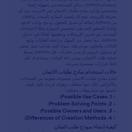
باستخدام Jotform، يمكن للمستخدمين بسهولة إنشاء
وتخصيص وإدارة نماذج طلبات الائتمان عبر الإنترنت دون أي
معرفة بالبرمجة. يتيح لك مُنشئ النماذج بالسحب والإفلات
من Jotform إضافة أو تعديل الحقول، ودمج بوابات الدفع،
وإعداد المنطق الشرطي لتخصيص النموذج وفقًا لاحتياجاتك
المحددة. يتم تخزين الإرسالات وتنظيمها تلقائيًا في جداول
Jotform، مما يجعل من السهل مراجعة الطلبات وتتبع
الحالات والتعاون مع فريقك. سواء كنت صاحب عمل صغير
أو مسؤول قروض أو مدير عقارات، فإن Jotform يبسط
عملية طلب الائتمان، ويعزز دقة البيانات، ويساعدك على
اتخاذ قرارات مستنيرة بسرعة.
حالات استخدام نماذج طلبات الائتمان
تخدم نماذج طلبات الائتمان مجموعة متنوعة من الصناعات
والأغراض، لكل منها متطلبات وفوائد فريدة. إليك كيفية
تكييفها مع سيناريوهات مختلفة:
+
1. Possible Use Cases:
+
2. Problem Solving Points:
طلبات القروض الشخصية:
+
3. Possible Owners and Users:
+
4. Differences of Creation Methods:
طلبات الائتمان التجاري:
النماذج الشخصية مقابل نماذج الأعمال:
كيفية إنشاء نموذج طلب ائتمان