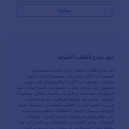
PDF وتخزينها في حساباتك الأخرى، مثل Dropbox. ومع
التكاملات القوية لدينا في Jotform، يمكنك مزامنة الردود
معاينة
مع Google Drive أو Dropbox أو Salesforce (متاح أيضًا
على AppExchange) - أو استيراد الصور من Google
Drive أو Dropbox أو Box. إذا كنت ترغب في جمع
تفاصيل مالية، يمكنك إضافة شعارك وتفاصيل أخرى إلى
النموذج، بالإضافة إلى استخدام منشئ النماذج الخاص بنا
مجانًا لإضافة حقول إضافية. قدم طلب قرض أونلاين
لتطوير عملك باستخدام نموذج طلب ائتمان للأعمال
الصغيرة مجاني.
حول نماذج الطلبات الائتمانية
تعد نماذج طلبات الائتمان أدوات أساسية تستخدمها
المؤسسات المالية والشركات ومقدمو الخدمات لجمع
معلومات تفصيلية من الأفراد أو المؤسسات التي تسعى
للحصول على ائتمان. عادةً ما تتضمن هذه النماذج بيانات مثل
المعلومات الشخصية أو التجارية، والسجل المالي، ومعلومات
التوظيف، والمراجع، والمبلغ المطلوب. تعد هذه النماذج
ضرورية لتقييم الجدارة الائتمانية للمتقدمين، وتبسيط عملية
الموافقة، وضمان الامتثال للمتطلبات التنظيمية. وتستخدم
على نطاق واسع في البنوك، وتجارة التجزئة، ومبيعات
السيارات، وتأجير العقارات، والمعاملات بين الشركات، مما
يجعلها عنصرًا أساسيًا في أي موقف يتم فيه تقديم ائتمان.