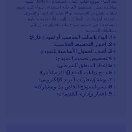
يعد إنشاء نموذج طلب ائتمان باستخدام Jotform عملية
ائتمان متجر البيع بالتجزئة:
مباشرة يمكن تخصيصها لأي حالة استخدام، سواء كنت تجمع
طلبات للقروض الشخصية أو الائتمان التجاري أو التمويل
البيع بالتجزئة مقابل السيارات:
بالتجزئة أو إيجارات العقارات. إليك دليلًا خطوة بخطوة
تمويل السيارات:
لمساعدتك في تصميم نموذج طلب ائتمان فعال يلبّي
متطلباتك المحددة:
+
1. البدء بالقالب المناسب أو نموذج فارغ:
طلبات الإيجار:
تأجير العقارات:
+
2. اختيار التخطيط المناسب:
+
3. أضف الحقول الأساسية للنموذج
+
4.تخصيص تصميم النموذج:
+
5.إعداد المنطق الشرطي:
+
6.دمج بوابات الدفع (إذا لزم الأمر):
+
7. تهيئة إشعارات البريد الإلكتروني:
+
8. نشر النموذج الخاص بك ومشاركته:
+
9. اختبار وإدارة التقديمات: