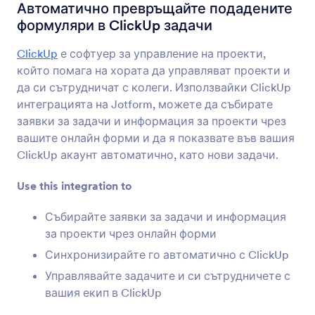
Формови Интеграции
Управление на проекти
Автоматично превръщайте подадените
формуляри в ClickUp задачи
Интеграции за управление
на проекти
ClickUp
е софтуер за управление на проекти,
който помага на хората да управляват проекти и
55 Интеграции
да си сътрудничат с колеги. Използвайки ClickUp
интеграцията на Jotform, можете да събирате
заявки за задачи и информация за проекти чрез
Най-нови
Популярност
вашите онлайн форми и да я показвате във вашия
ClickUp акаунт автоматично, като нови задачи.
Use this integration to
Jotform Табла
Събирайте заявки за задачи и информация
Заснемане & Разрешаване на всяко
за проекти чрез онлайн форми
клиентско запитване
Синхронизирайте го автоматично с ClickUp
Открийте сега
Управлявайте задачите и си сътрудничете с
вашия екип в ClickUp