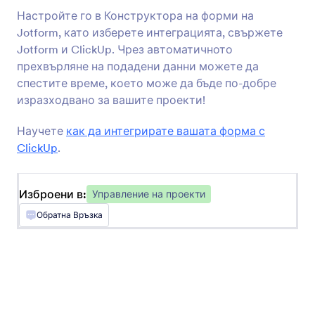
Настройте го в Конструктора на форми на
Jotform, като изберете интеграцията, свържете
Jotform и ClickUp. Чрез автоматичното
прехвърляне на подадени данни можете да
спестите време, което може да бъде по-добре
Trello
изразходвано за вашите проекти!
Превърнете подадени формуляри в нови
Trello карти
Научете
как да интегрирате вашата форма с
ClickUp
.
Asana
Добавете нови проекти, задачи и коментари
Изброени в:
Управление на проекти
в Asana
Обратна Връзка
monday.com
Добавете нови елементи и обновете дъските
за проекти на вашия екип