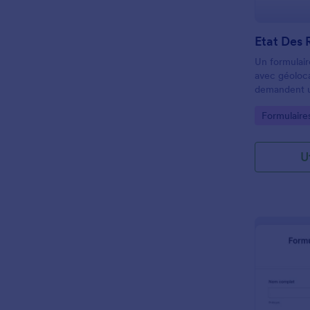
Etat Des 
Un formulair
avec géoloca
demandent un
services de l
Go to Cate
Formulaires
informer les 
U