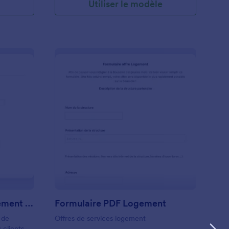
e
Utiliser le modèle
Formulaire De Téléchargement De Photos
: Formulaire PDF L
Prévisualiser
Formulaire De Téléchargement De Photos
Formulaire PDF Logement
 de
Offres de services logement
 clients