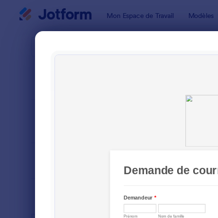
Début du dialogue
Mon Espace de Travail
Modèles
Modèles de
Formu
TRIER PAR
Populaires
46 modèle
FORMAT DU
Classique
FORMULAIRE
TYPES
SECTEURS