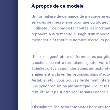
À propos de ce modèle
Formulaires gaming
3
Un formulaire de demande de messagerie est 
Formulaires Santé
211
services de messagerie pour une ou plusieu
Formulaires ressources humaines
l'utilisateur de compléter toutes les inform
98
répondre à la demande. Il s'agit d'un modèl
Formulaires pour services informatiques
8
messagerie et réduit le nombre d'erreurs p
Fiche D'a
Formulaires Assurance
4
FICHE D'AN
Utilisez le générateur de formulaires par gl
Formulaires marketing
24
questions de votre formulaire, ajouter votre
échelles d'évaluation, des zones de texte et 
Formulaires photographie
13
Go to Cate
Formulaire
également archiver les réponses dans d'autr
Formulaires immobilier
19
Airtable, etc., vous pouvez facilement intég
U
une synchronisation automatique. Collectez 
Formulaires SEO
1
gratuit. Tout peut être réalisé sans codage !
Formulaires salons
16
Disclaimer: The form templates here are for 