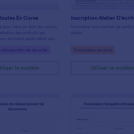
Routes En Corse
Inscription Atelier D'écri
e pour faire un état des routes
formulaire vous permet de partic
lisation des endroits qui
atelier
e attention particulière des
a voirie. Formulaire pour
gory:
Go to Category:
 d'inspection de sécurité
Formulaires services
autorités sur l état des routes
tiliser le modèle
Utiliser le modèl