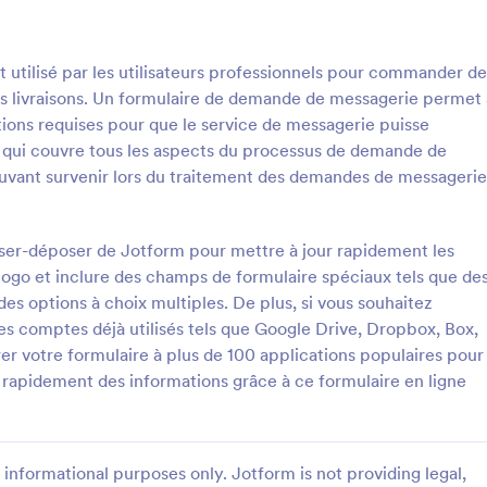
: Fiche D'analyse De Courrier
: 
Prévisualiser
Prévisualiser
utilisé par les utilisateurs professionnels pour commander de
rs livraisons. Un formulaire de demande de messagerie permet 
ations requises pour que le service de messagerie puisse
e qui couvre tous les aspects du processus de demande de
ouvant survenir lors du traitement des demandes de messageri
nalyse De Courrier
Reservation Taxi
ALYSE DE COURRIER
Reservation Taxi
isser-déposer de Jotform pour mettre à jour rapidement les
 logo et inclure des champs de formulaire spéciaux tels que de
des options à choix multiples. De plus, si vous souhaitez
gory:
Go to Category:
s services
Formulaires services
es comptes déjà utilisés tels que Google Drive, Dropbox, Box,
rer votre formulaire à plus de 100 applications populaires pour
tiliser le modèle
Utiliser le modèl
rapidement des informations grâce à ce formulaire en ligne
informational purposes only. Jotform is not providing legal,