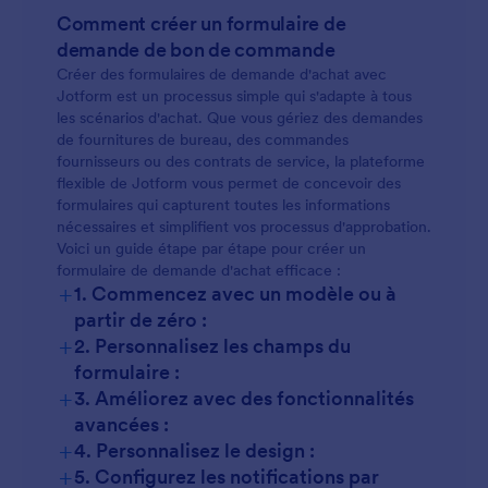
Demandes internes :
Comment créer un formulaire de
demande de bon de commande
Créer des formulaires de demande d'achat avec
Commandes des fournisseurs :
Jotform est un processus simple qui s'adapte à tous
les scénarios d'achat. Que vous gériez des demandes
de fournitures de bureau, des commandes
Contrats de service :
fournisseurs ou des contrats de service, la plateforme
flexible de Jotform vous permet de concevoir des
formulaires qui capturent toutes les informations
Réapprovisionnement des stocks :
nécessaires et simplifient vos processus d'approbation.
Voici un guide étape par étape pour créer un
formulaire de demande d'achat efficace :
+
1. Commencez avec un modèle ou à
partir de zéro :
+
2. Personnalisez les champs du
formulaire :
+
3. Améliorez avec des fonctionnalités
avancées :
+
4. Personnalisez le design :
+
5. Configurez les notifications par