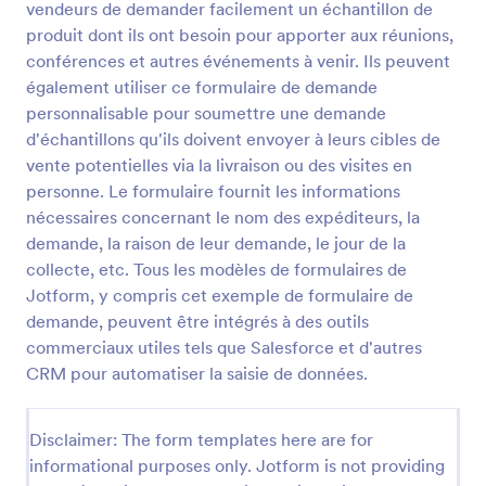
leurs cibles de vente potentielles via la livraison ou
vendeurs de demander facilement un échantillon de
des visites en personne. Le formulaire fournit les
produit dont ils ont besoin pour apporter aux réunions,
informations nécessaires concernant le nom des
Prévisualiser
conférences et autres événements à venir. Ils peuvent
expéditeurs, la demande, la raison de leur demande,
également utiliser ce formulaire de demande
le jour de la collecte, etc. Tous les modèles de
formulaires de Jotform, y compris cet exemple de
personnalisable pour soumettre une demande
formulaire de demande, peuvent être intégrés à des
d'échantillons qu'ils doivent envoyer à leurs cibles de
outils commerciaux utiles tels que Salesforce et
vente potentielles via la livraison ou des visites en
d'autres CRM pour automatiser la saisie de données.
personne. Le formulaire fournit les informations
nécessaires concernant le nom des expéditeurs, la
À propos des Modèles de demande de bon
demande, la raison de leur demande, le jour de la
de commande
collecte, etc. Tous les modèles de formulaires de
Jotform, y compris cet exemple de formulaire de
Les modèles de formulaires de bon de commande
demande, peuvent être intégrés à des outils
sont des formulaires spécialisés conçus pour simplifier
commerciaux utiles tels que Salesforce et d'autres
le processus de demande, d'approbation et de suivi
CRM pour automatiser la saisie de données.
des demandes d'achats au sein des organisations. Ces
modèles représentent une méthode standardisée
permettant aux employés, services ou partenaires
Disclaimer: The form templates here are for
externes de demander officiellement l'achat de biens
ou de services. En saisissant des informations
informational purposes only. Jotform is not providing
essentielles telles que la description des articles, les