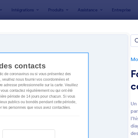
Intégrations
Produits
Assistance
Entreprise
 formulaire
Formulaires Santé
ulaires Réponse Coronavirus
s
Mod
F
c
Un 
par
: Formulaire De Consentement Pour L'Extensio
: 
Prévisualiser
Prévisualiser
l'h
dia
des