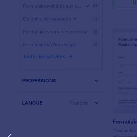
U
pour détecte
Formulaires dédiés aux sports
41
chez les pat
notre formu
Colonies de vacances
8
COVID-19 gra
utiliser n'im
Formulaires services vétérinaires
8
leurs informa
raison pour 
Formulaires Webdesign
6
test et acce
signature él
Toutes les activités
contraignant
immédiateme
compte Jotfo
conformité 
PROFESSIONS
niveau. Avez
de demande
plus pour vo
simplement 
LANGUE
Français
formulaires 
apporter les
Personnalise
ajoutant plu
C'est un fo
un calendrie
utiliser pen