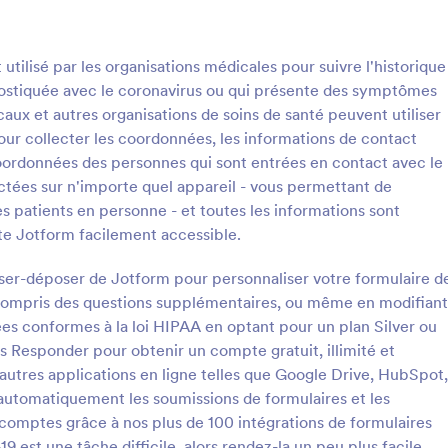
an sans aucun codage requis.
: Modèle Formulaire De Déclaration De Santé
: 
Prévisualiser
Prévisualiser
tilisé par les organisations médicales pour suivre l'historique
nostiquée avec le coronavirus ou qui présente des symptômes
aux et autres organisations de soins de santé peuvent utiliser
pour collecter les coordonnées, les informations de contact
oordonnées des personnes qui sont entrées en contact avec le
Modèle Formulaire De Déclaration De Santé & Covid Voyages
ctées sur n'importe quel appareil - vous permettant de
e ce Formulaire de Déclaration
Un Formulaire d'Invitation à un 
les patients en personne - et toutes les informations sont
iné à être utilisé par de
Virtuel est un formulaire d'inscrip
te Jotform facilement accessible.
ntreprises est basé sur les
événement générique pour les be
de Déclaration de Santé utilisés
l'hôte de l'événement pour invite
isser-déposer de Jotform pour personnaliser votre formulaire d
gory:
Go to Category:
s Réponse Coronavirus
Formulaires Réponse Coronavir
n des Représentants des
personnes ou des organisations à
y compris des questions supplémentaires, ou même en modifiant
et le Palais de Malacañan en
événement virtuel à venir. Un é
ées conformes à la loi HIPAA en optant pour un plan Silver ou
c la réponse COVID19. Vous
virtuel est comme un événement
tiliser le modèle
Utiliser le modèl
r l'option de crypter les
conventionnel où les gens se ren
 Responder pour obtenir un compte gratuit, illimité et
c Jotform pour garantir la
assistent physiquement sur un lie
d'autres applications en ligne telles que Google Drive, HubSpot,
ité des réponses de nos clients.
que lors d'un événement virtuel, 
utomatiquement les soumissions de formulaires et les
#WeRecoverAsOne!
assisté et programmé en ligne. L
 comptes grâce à nos plus de 100 intégrations de formulaires
événements virtuels nécessitent
 est une tâche difficile, alors rendez-la un peu plus facile