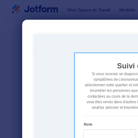
Début du dialogue
Mon Espace de Travail
Modèles
Modèles de
Form
TRIER PAR
Populaires
112 modèle
FORMAT DU
Classique
FORMULAIRE
TYPES
SECTEURS