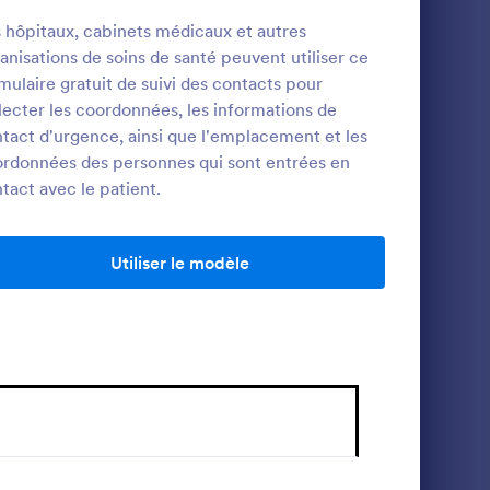
 hôpitaux, cabinets médicaux et autres
anisations de soins de santé peuvent utiliser ce
Décharge De Responsabilité COVID 19
Formulaire D'enregistrement COVID 19 En Français
mulaire gratuit de suivi des contacts pour
lecter les coordonnées, les informations de
Formulaire permettant de lister l'apparition
e
des symptomes du COVID-19 dans le cadre
tact d'urgence, ainsi que l'emplacement et les
 accepter
d'une déclaration obligatoire. Avec module
rdonnées des personnes qui sont entrées en
de toute
e-signature.
tact avec le patient.
Go to Category:
us
Formulaires Santé
volontaire
19.
e
Utiliser le modèle
Utiliser le modèle