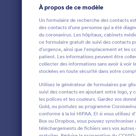
l'arrière-pl
À propos de ce modèle
Formulaires gaming
3
Un formulaire de recherche des contacts est u
Formulaires Santé
211
des contacts d'une personne qui a été diag
du coronavirus. Les hôpitaux, cabinets médic
Formulaires Réponse Coronavirus
112
ce formulaire gratuit de suivi des contacts 
Questionnaires & Sondages Médicaux
10
d'urgence, ainsi que l'emplacement et les c
patient. Les informations peuvent être colle
Formulaires télésanté
7
Le partage d
collecter des informations sans avoir à voir 
de Santé dest
stockées en toute sécurité dans votre comp
Formulaires de consentement éclairé
6
nombreuses e
Formulaires 
Utilisez le générateur de formulaires par gl
Formulaires Demande Médicale
6
Go to Cate
Formulaire
par la Maiso
suivi des contacts en ajoutant votre logo, 
Philippines 
Formulaires pharmacie
les polices et les couleurs. Gardez vos donn
5
relation ave
U
pouvez choisi
Gold, ou postulez au programme Coronavirus
HIPAA Compatible Forms
2
réponses ave
conforme à la loi HIPAA. Et si vous utilisez 
confidential
Box ou Dropbox, vous pouvez synchroniser a
Modèles de formulaire de prise de rendez-vous médical
Ensemble, 
2
téléchargements de fichiers vers vos autres
gratuites. Réduire la propagation du COVID-19