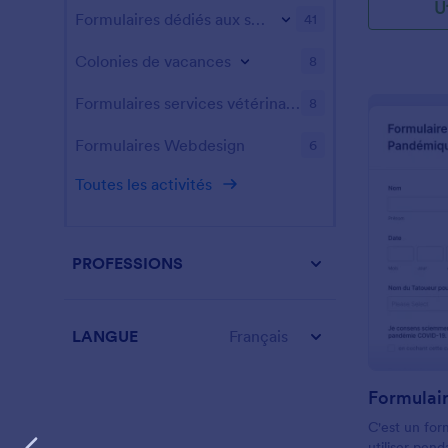
U
pour détecte
Formulaires dédiés aux sports
41
chez les pat
notre formu
Colonies de vacances
8
COVID-19 gra
utiliser n'im
Formulaires services vétérinaires
8
leurs informa
raison pour 
Formulaires Webdesign
6
test et acce
signature él
Toutes les activités
contraignant
immédiateme
compte Jotfo
conformité 
PROFESSIONS
niveau. Avez
de demande
plus pour vo
simplement 
LANGUE
Français
formulaires 
apporter les
Personnalise
ajoutant plu
C'est un fo
un calendrie
utiliser pen