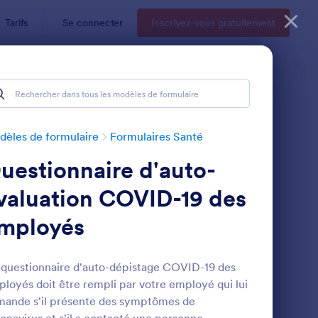
Tarifs
Se connecter
Inscrivez-vous gratuitement
èles de formulaire
Formulaires Santé
uestionnaire d'auto-
valuation COVID-19 des
mployés
n De Cils
Décharge De Responsabilité COVID 19
: Formulaire D'enre
Prévisualiser
questionnaire d'auto-dépistage COVID-19 des
loyés doit être rempli par votre employé qui lui
ande s'il présente des symptômes de