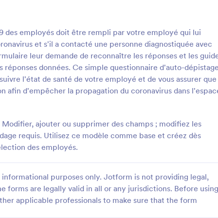
an sans aucun codage requis.
: Modèle Formulaire De Déclaration De Santé
: 
Prévisualiser
Prévisualiser
 des employés doit être rempli par votre employé qui lui
onavirus et s'il a contacté une personne diagnostiquée avec
ormulaire leur demande de reconnaître les réponses et les guid
des réponses données. Ce simple questionnaire d'auto-dépistag
ivre l'état de santé de votre employé et de vous assurer que
Modèle Formulaire De Déclaration De Santé & Covid Voyages
on afin d'empêcher la propagation du coronavirus dans l'espac
e ce Formulaire de Déclaration
Un Formulaire d'Invitation à un 
iné à être utilisé par de
Virtuel est un formulaire d'inscrip
ntreprises est basé sur les
événement générique pour les be
Modifier, ajouter ou supprimer des champs ; modifiez les
de Déclaration de Santé utilisés
l'hôte de l'événement pour invite
 codage requis. Utilisez ce modèle comme base et créez dès
gory:
Go to Category:
s Réponse Coronavirus
Formulaires Réponse Coronavir
n des Représentants des
personnes ou des organisations à
élection des employés.
et le Palais de Malacañan en
événement virtuel à venir. Un é
c la réponse COVID19. Vous
virtuel est comme un événement
tiliser le modèle
Utiliser le modèl
r l'option de crypter les
conventionnel où les gens se ren
informational purposes only. Jotform is not providing legal,
c Jotform pour garantir la
assistent physiquement sur un lie
e forms are legally valid in all or any jurisdictions. Before usin
ité des réponses de nos clients.
que lors d'un événement virtuel, 
#WeRecoverAsOne!
assisté et programmé en ligne. L
ther applicable professionals to make sure that the form
événements virtuels nécessitent