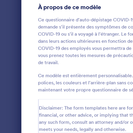
l'arrière-pl
À propos de ce modèle
Formulaires gaming
3
Ce questionnaire d'auto-dépistage COVID-19
Formulaires Santé
211
demande s'il présente des symptômes de cor
COVID-19 ou s'il a voyagé à l'étranger. Le f
Formulaires Réponse Coronavirus
112
dans leurs actions ultérieures en fonction 
Questionnaires & Sondages Médicaux
10
COVID-19 des employés vous permettra de su
vous prenez toutes les mesures de précauti
Formulaires télésanté
7
Le partage d
de travail.
de Santé dest
Formulaires de consentement éclairé
6
nombreuses e
Ce modèle est entièrement personnalisable. 
Formulaires 
polices, les couleurs et l'arrière-plan sans
Formulaires Demande Médicale
6
Go to Cate
Formulaire
par la Maiso
maintenant votre propre questionnaire de s
Philippines 
Formulaires pharmacie
5
relation ave
U
pouvez choisi
Disclaimer: The form templates here are for 
HIPAA Compatible Forms
2
réponses ave
financial, or other advice, or implying that th
confidential
Modèles de formulaire de prise de rendez-vous médical
Ensemble, 
2
any such form, consult an attorney and/or o
meets your needs, legally and otherwise.