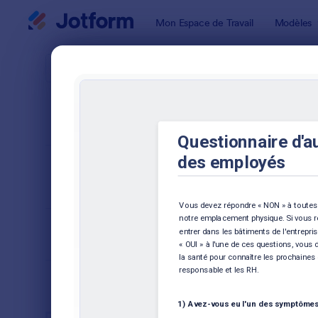
Début du dialogue
Mon Espace de Travail
Modèles
Modèles de
Form
TRIER PAR
Populaires
112 modèle
FORMAT DU
Classique
FORMULAIRE
TYPES
SECTEURS