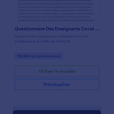
vos élèves - utilisez donc un questionnaire sur les
performances académiques pour savoir ce qu'ils
pensent de leur propre expérience académique.
Questionnaire Des Enseignants Covid 19
Questionnaire destiné aux enseignants sur les
problèmes et les défis de Covid-19.
Go to Category:
Modèles de questionnaires
Utiliser le modèle
Prévisualiser