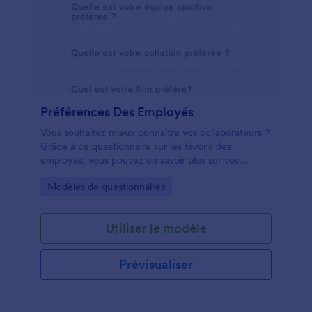
Préférences Des Employés
Vous souhaitez mieux connaître vos collaborateurs ?
Grâce à ce questionnaire sur les favoris des
employés, vous pouvez en savoir plus sur vos
employés ; quelle couleur, quelle équipe sportive,
Go to Category:
Modèles de questionnaires
quel film, quelle nourriture, quel animal est leur
préféré, leurs préférences de café et plus encore.
Cela peut être un moyen créatif et simple de
Utiliser le modèle
s'engager davantage avec vos employés et
d'augmenter l'engagement global dans toute
l'entreprise. Besoin de créer un tout nouveau
Prévisualiser
questionnaire ? Lancez-vous avec le créateur de
questionnaires, créez l'enquête ou le questionnaire
parfait dont vous avez besoin en quelques secondes