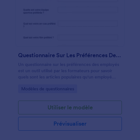
Questionnaire Sur Les Préférences Des Employés
Un questionnaire sur les préférences des employés
est un outil utilisé par les formateurs pour savoir
quels sont les articles populaires qu'un employé
aime, n'aime pas et s'il les recommanderait à
Go to Category:
Modèles de questionnaires
quelqu'un d'autre.
Utiliser le modèle
Prévisualiser