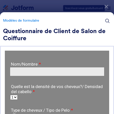
Début du dialogue
Inscrivez-vous gratuitement
Modèles de formulaire
Questionnaire de Client de Salon de
Coiffure
Catégories des modèles de formulaires
Modèles de formulaire
20+ modèles et exemples de
questionnaires
24 modèles