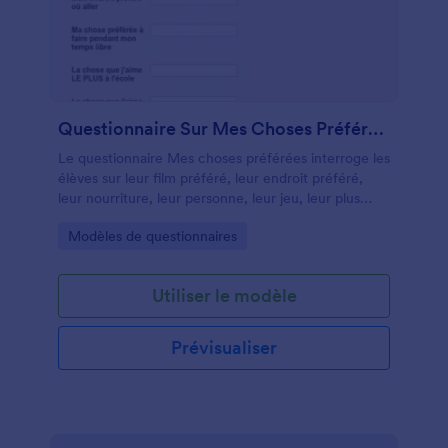
Questionnaire Sur Mes Choses Préférées
Le questionnaire Mes choses préférées interroge les
élèves sur leur film préféré, leur endroit préféré,
leur nourriture, leur personne, leur jeu, leur plus
grande peur, leur plus grand espoir, leur permettant
Go to Category:
Modèles de questionnaires
de comprendre leurs intérêts, leur réflexion
personnelle et leurs choix. Vous pouvez ajouter plus
de questions et personnaliser le modèle avec des
Utiliser le modèle
images, des couleurs, des polices ou simplement
vous pouvez créer votre propre questionnaire en
ligne personnalisé dès maintenant !
Prévisualiser