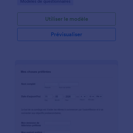
Go to Category:
Modèles de questionnaires
Utiliser le modèle
Prévisualiser