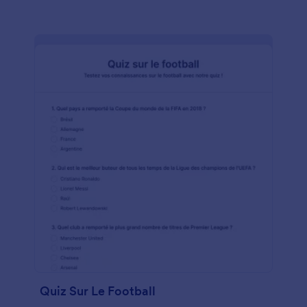
Vous pourrez ainsi mettre en place des actions
concrètes pour favoriser des conditions de travail
plus satisfaisantes et renforcer l'efficacité de vos
équipes.Jotform met gratuitement à votre
disposition ce modèle d'enquête sur l'engagement
des employés. Personnalisez-le comme bon vous
semble en ajoutant, supprimant ou modifiant les
champs selon vos besoins. Adaptez les questions
pour recueillir les informations qui vous intéressent
et connectez votre formulaire à plus de 100
plateformes populaires, dont Google Drive et
Dropbox. Simplifiez vos processus grâce aux
fonctionnalités no code de Jotform et dites adieu
aux formulaires papier.
Quiz Sur Le Football