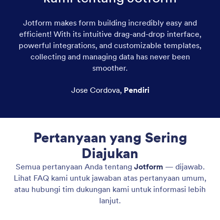
Jotform makes form building incredibly easy and
efficient! With its intuitive drag-and-drop interface,
powerful integrations, and customizable templates,
collecting and managing data has never been
smoother.
Jose Cordova
,
Pendiri
Pertanyaan yang Sering
Diajukan
Semua pertanyaan Anda tentang
Jotform
— dijawab.
Lihat FAQ kami untuk jawaban atas pertanyaan umum,
atau hubungi tim dukungan kami untuk informasi lebih
lanjut.