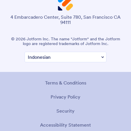
4 Embarcadero Center, Suite 780, San Francisco CA
94111
© 2026 Jotform Inc. The name "Jotform" and the Jotform
logo are registered trademarks of Jotform Inc.
Terms & Conditions
Privacy Policy
Security
Accessibility Statement