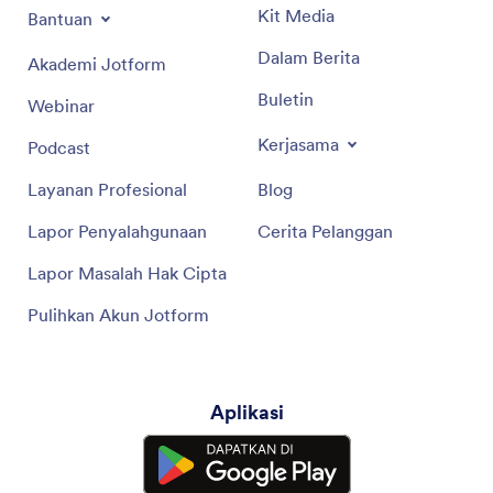
Kit Media
Bantuan
Dalam Berita
Akademi Jotform
Buletin
Webinar
Kerjasama
Podcast
Layanan Profesional
Blog
Lapor Penyalahgunaan
Cerita Pelanggan
Lapor Masalah Hak Cipta
Pulihkan Akun Jotform
Aplikasi