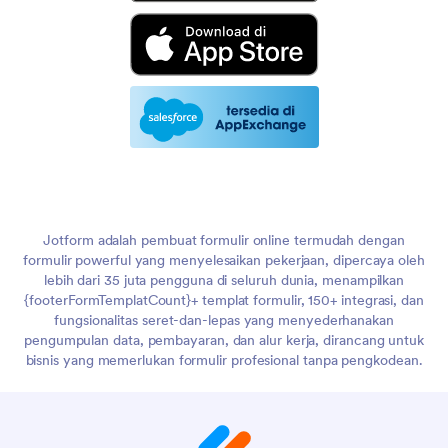
Jotform adalah pembuat formulir online termudah dengan
formulir powerful yang menyelesaikan pekerjaan, dipercaya oleh
lebih dari 35 juta pengguna di seluruh dunia, menampilkan
{footerFormTemplatCount}+ templat formulir, 150+ integrasi, dan
fungsionalitas seret-dan-lepas yang menyederhanakan
pengumpulan data, pembayaran, dan alur kerja, dirancang untuk
bisnis yang memerlukan formulir profesional tanpa pengkodean.