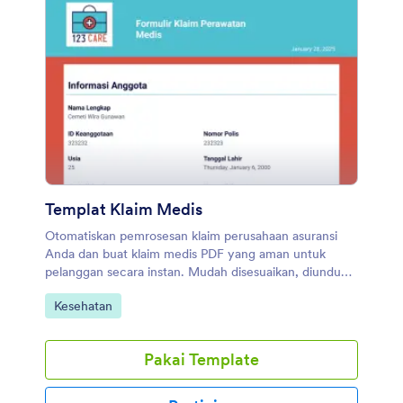
Anda tidak perlu khawatir tentang data Anda karena
templat kami melindungi dengan HIPAA Compliant.
Anda dapat menggunakan templat PDF Rekam Medis
Pasien ini dengan HIPAA Compliant.
Templat Klaim Medis
Otomatiskan pemrosesan klaim perusahaan asuransi
Anda dan buat klaim medis PDF yang aman untuk
pelanggan secara instan. Mudah disesuaikan, diunduh,
dan dicetak.
Buka Kategori:
Kesehatan
Pakai Template