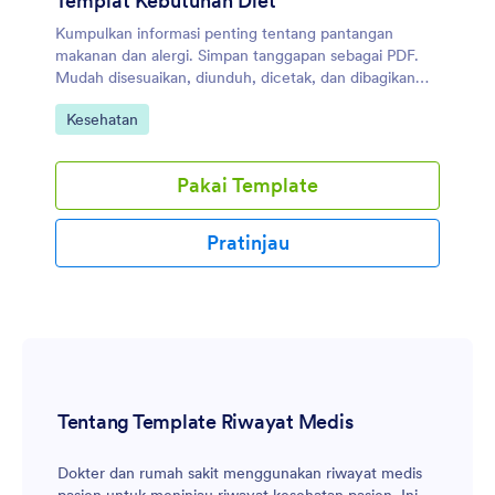
Templat Kebutuhan Diet
Kumpulkan informasi penting tentang pantangan
makanan dan alergi. Simpan tanggapan sebagai PDF.
Mudah disesuaikan, diunduh, dicetak, dan dibagikan
dengan staf dapur.
Buka Kategori:
Kesehatan
Pakai Template
Pratinjau
Tentang Template Riwayat Medis
Dokter dan rumah sakit menggunakan riwayat medis