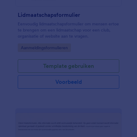
Lidmaatschapsformulier
Eenvoudig lidmaatschapsformulier om mensen ertoe
te brengen om een lidmaatschap voor een club,
organisatie of website aan te vragen.
Go to Category:
Aanmeldingsformulieren
Template gebruiken
Voorbeeld