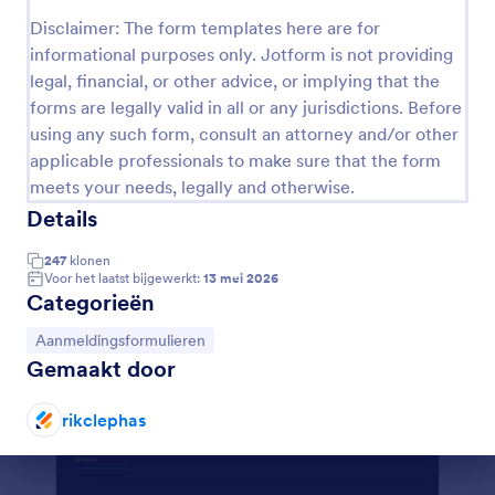
Voorbeeld
Disclaimer: The form templates here are for
informational purposes only. Jotform is not providing
legal, financial, or other advice, or implying that the
forms are legally valid in all or any jurisdictions. Before
using any such form, consult an attorney and/or other
applicable professionals to make sure that the form
meets your needs, legally and otherwise.
Details
247
klonen
Voor het laatst bijgewerkt:
13 mei 2026
Categorieën
Ga naar categorie:
Aanmeldingsformulieren
Gemaakt door
rikclephas
Einde dialoogvenster