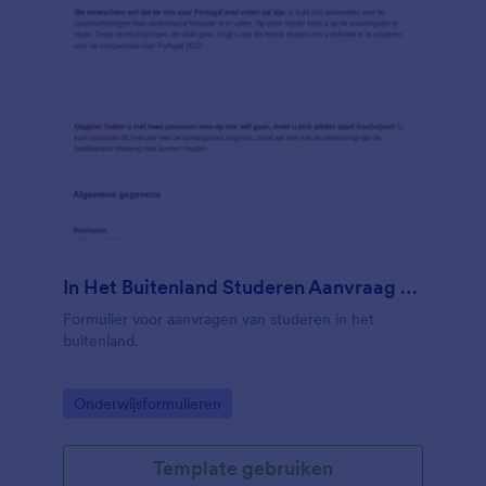
In Het Buitenland Studeren Aanvraag Formulier
Formulier voor aanvragen van studeren in het
buitenland.
Go to Category:
Onderwijsformulieren
Template gebruiken