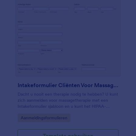
Intakeformulier Cliënten Voor Massagetherapie
Dacht u nooit een therapie nodig te hebben? U kunt
zich aanmelden voor massagetherapie met een
Intakeformulier sjabloon en u kunt het HIPAA-
compatibel maken. Ook wordt er door Chiropractors
Go to Category:
Aanmeldingsformulieren
gebruik gemaakt van intakeformulieren. Het
intakeformulier voor massagetherapie bevat
verschillende vragen over persoonlijke informatie,
Template gebruiken