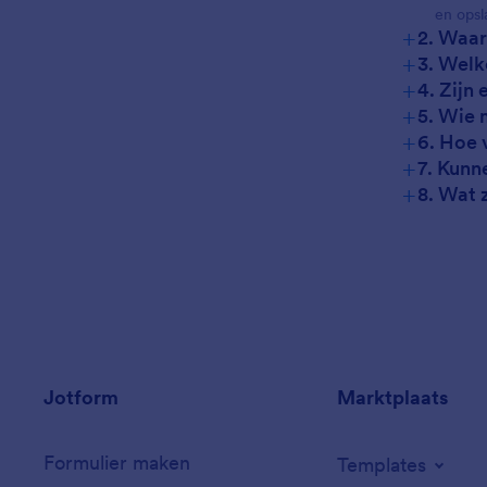
en opsl
+
2. Waar
+
3. Welk
+
4. Zijn
+
5. Wie 
+
6. Hoe 
+
7. Kunn
+
8. Wat 
Jotform
Marktplaats
Formulier maken
Templates