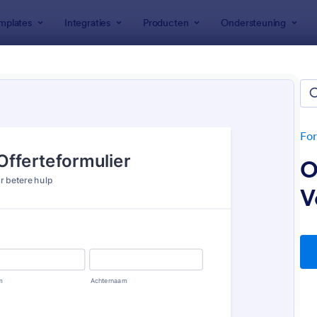
mplates
Integraties
Producten
Ondersteuning
emplates
keringsformulieren
n
For
O
V
: Offerteformulier Voertuigverzekering
: Z
Voorbeeld
Voorbeeld