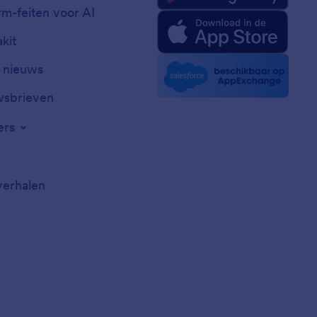
rm-feiten voor AI
kit
t nieuws
sbrieven
ers
verhalen