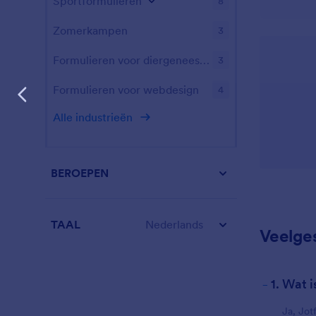
Sportformulieren
8
Zomerkampen
3
Formulieren voor diergeneeskundige diensten
3
Formulieren voor webdesign
4
Alle industrieën
BEROEPEN
TAAL
Nederlands
Veelge
-
1. Wat 
Ja, Jot