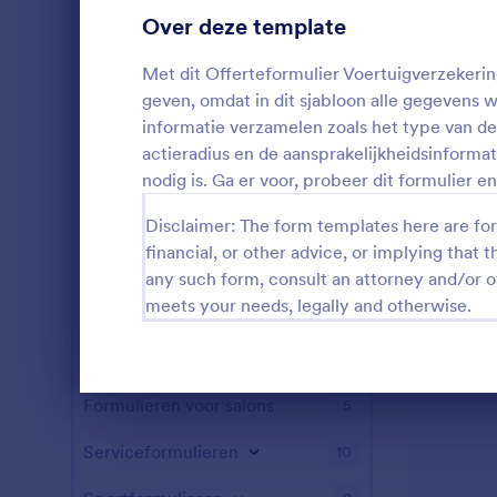
Over deze template
Zorgformulieren
6
Met dit Offerteformulier Voertuigverzekerin
Formulieren voor Human Resources
13
geven, omdat in dit sjabloon alle gegevens w
IT-formulieren
informatie verzamelen zoals het type van de 
5
actieradius en de aansprakelijkheidsinforma
Verzekeringsformulieren
3
nodig is. Ga er voor, probeer dit formulier 
Marketingformulieren
7
Disclaimer: The form templates here are for 
financial, or other advice, or implying that th
Formulieren voor fotografie
5
any such form, consult an attorney and/or o
meets your needs, legally and otherwise.
Formulieren voor vastgoed
3
SEO-formulieren
3
Einde dialoogvenster
Formulieren voor salons
5
Serviceformulieren
10