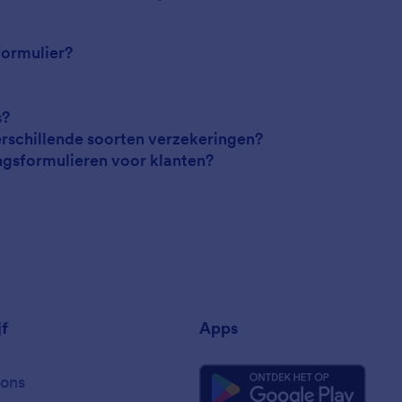
formulier?
s?
rschillende soorten verzekeringen?
ingsformulieren voor klanten?
jf
Apps
ons