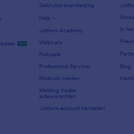
Gebruikershandleiding
Jotfo
s
Media
Help
s
In he
Jotform Academy
Nieuw
Webinars
bsites
NEW
Partn
Podcasts
Professional Services
Blog
Misbruik melden
Klant
Melding inzake
auteursrechten
Jotform-account herstellen