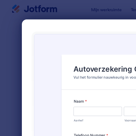
Begin dialoogvenster
Mijn werkruimte
Te
Formuliert
Verze
SORTEREN OP
Populair
3 Sjablone
FORMULIERLAY-
Klassiek
OUT
SOORTEN
SECTOREN