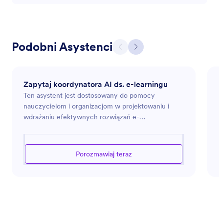
Podobni Asystenci
Zapytaj koordynatora AI ds. e-learningu
Ten asystent jest dostosowany do pomocy
nauczycielom i organizacjom w projektowaniu i
wdrażaniu efektywnych rozwiązań e-
learningowych. Oferuje wskazówki dotyczące
tworzenia angażujących kursów online, zarządzania
platformami edukacyjnymi oraz poprawy wyników
Porozmawiaj teraz
uczniów z wykorzystaniem najnowszych
technologii i najlepszych praktyk. Niezależnie od
tego, czy konfigurujesz nowy kurs, czy
udoskonalasz już istniejący, ten asystent dostarcza
wglądów i narzędzi potrzebnych do sukcesu w
cyfrowej edukacji.