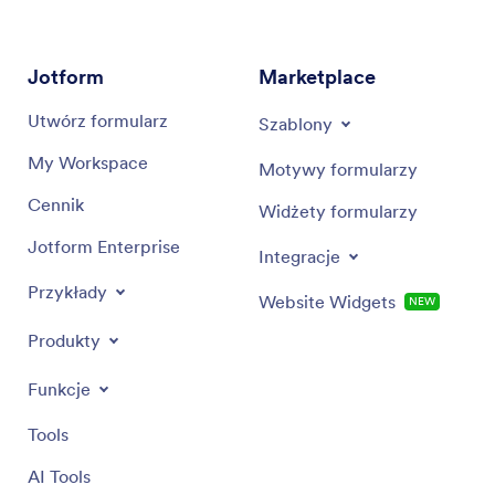
szukasz porady w zakresie zawiłości projektów
artystycznych, ten asystent dostarcza
dostosowanych wskazówek, aby podnieść jakość
Jotform
Marketplace
Twoich kreatywnych przedsięwzięć i zapewnić, że
trafnie i efektywnie rezonują z zamierzoną
Utwórz formularz
Szablony
publicznością.
My Workspace
Motywy formularzy
Cennik
Widżety formularzy
Jotform Enterprise
Integracje
Przykłady
Website Widgets
NEW
Produkty
Funkcje
Tools
AI Tools