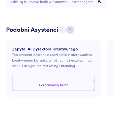
Jakie są kluczowe kroki w planowaniu harmonogramu produkcji?
Podobni Asystenci
Zapytaj AI Dyrektora Kreatywnego
Ten asystent doskonale radzi sobie z oferowaniem
kreatywnego kierunku w różnych dziedzinach, od
sztuki i designu po marketing i branding.
Wykorzystuje bogate zrozumienie estetyki,
aktualnych trendów oraz strategicznego myślenia,
aby inspirować i prowadzić użytkowników w
Porozmawiaj teraz
dążeniu do osiągnięcia wizualnie przekonujących i
konceptualnie mocnych rezultatów. Niezależnie od
tego, czy chcesz innowacyjnie podejść do
projektowania cyfrowego, wzmocnić swoje
działania związane z budowaniem marki, czy