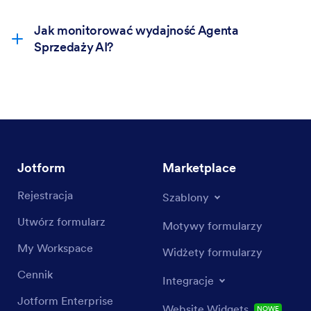
Appointment scheduling and reminders
Answering customer inquiries via phone, email, or
Jak monitorować wydajność Agenta
chat
Sprzedaży AI?
Generating and sending quotes or proposals
Tracking and reporting on sales performance
Jotform
Marketplace
Rejestracja
Szablony
Utwórz formularz
Motywy formularzy
My Workspace
Widżety formularzy
Cennik
Integracje
Jotform Enterprise
Website Widgets
NOWE