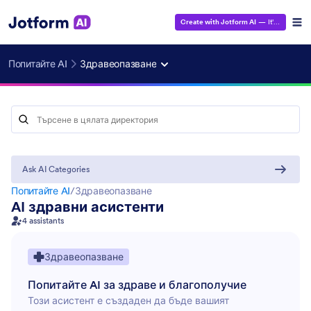
Create with Jotform AI
— It's Free!
Попитайте AI
Здравеопазване
Ask AI Categories
Попитайте AI
/
Здравеопазване
AI здравни асистенти
4 assistants
Здравеопазване
HR
13
Попитайте AI за здраве и благополучие
Маркетинг
35
Този асистент е създаден да бъде вашият