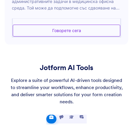
административните задачи в медицинска офисна
среда. Той може да подпомогне със сдвояване на
срещи, управление на пациентски записи и
предоставяне на информация за медицински
офисни процедури. Фокусът е върху подобряване на
Говорете сега
оперативната ефективност при същевременно
осигуряване на конфиденциалността на пациентите.
Той е способен да обработва запитвания, свързани с
офис логистика, медицинска документация,
обработка на застраховки и комуникация с
Jotform AI Tools
пациенти. Асистентът има за цел да оптимизира
офисните работни потоци и да подобри опита на
Explore a suite of powerful AI-driven tools designed
пациентите чрез точна, навременна и
професионална поддръжка.
to streamline your workflows, enhance productivity,
and deliver smarter solutions for your form creation
needs.