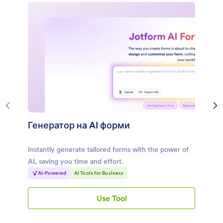
Генератор на AI форми
Instantly generate tailored forms with the power of
AI, saving you time and effort.
AI-Powered
AI Tools for Business
Use Tool
Генератор
на
AI