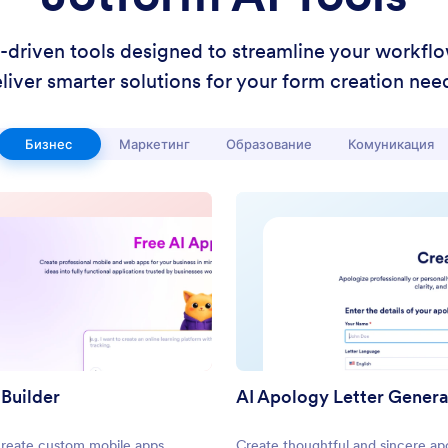
I-driven tools designed to streamline your workfl
liver smarter solutions for your form creation nee
Бизнес
Маркетинг
Образование
Комуникация
 Builder
AI Apology Letter Gener
create custom mobile apps
Create thoughtful and sincere ap