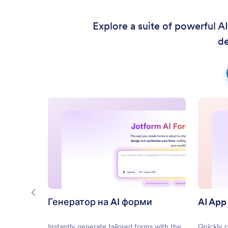
Explore a suite of powerful A
de
Генератор на AI форми
AI App
Instantly generate tailored forms with the
Quickly 