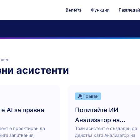
Benefits
Функции
Разгледай
авен
вни асистенти
Правен
е AI за правна
Попитайте ИИ
Анализатор на
тент е проектиран да
Този асистент е създаден да
Съответствието
ните запитвания,
действа като Анализатор на