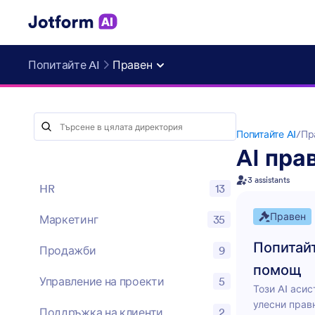
Попитайте AI
Правен
Попитайте AI
/
Пр
AI пра
3 assistants
HR
13
Правен
Маркетинг
35
Попитайт
Продажби
9
помощ
Управление на проекти
5
Този AI асис
улесни прав
Поддръжка на клиенти
2