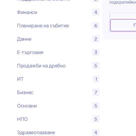
подкрепяйки
набор от зад
Финанси
4
правото. Не
нужда от по
Планиране на събитие
6
Г
правната те
на договори
Данни
2
процедури, 
цел да пред
Е-търговия
3
проникновен
пълните си п
Продажби на дребно
5
принципи, з
области кат
ИТ
1
недвижимо 
право и инт
Бизнес
7
Съсредоточе
прецизност, 
Основни
5
да гарантир
въпроси са 
НПО
5
най-голяма 
Здравеопазване
4