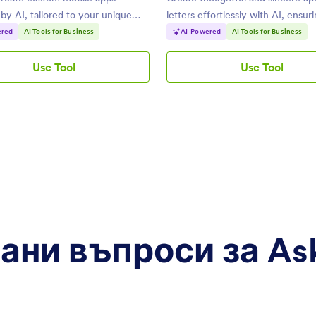
y AI, tailored to your unique
letters effortlessly with AI, ensur
professional tone.
ered
AI Tools for Business
AI-Powered
AI Tools for Business
Use Tool
Use Tool
AI
AI
App
Apology
Builder
Letter
Generator
ни въпроси за Ask