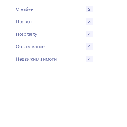
Creative
2
Правен
3
Hospitality
4
Образование
4
Недвижими имоти
4