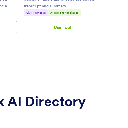
ing a
transcript and summary.
AI-Powered
AI Tools for Business
Use Tool
AI
Audio
Summarizer
 AI Directory