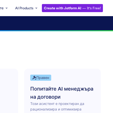
те
AI Products
Create with Jotform AI
— It's Free!
Правен
Попитайте AI менеджъра
на договори
Този асистент е проектиран да
рационализира и оптимизира