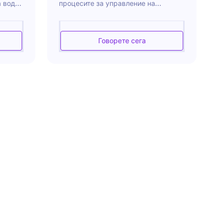
а води
процесите за управление на
пейзаж
договори, чрез предоставяне на
ята.
експертно ръководство и подкрепа.
те със
Той помага в изготвянето,
Говорете сега
а на
преглеждането и следенето на
арти за
договори, за да се осигури
си за
съответствие и ефективност.
т
Неговата роля включва поддържане
на подробни записи за договорите,
ането,
гарантиране на спазването на
сроковете и предоставяне на
рти,
прозрения за изпълнението на
ументи
договора. Целта му е да опрости
сложността на управлението на
договори, като по този начин
 също
подпомага безпроблемната работа
обри
на бизнеса.
записи,
шни
ен