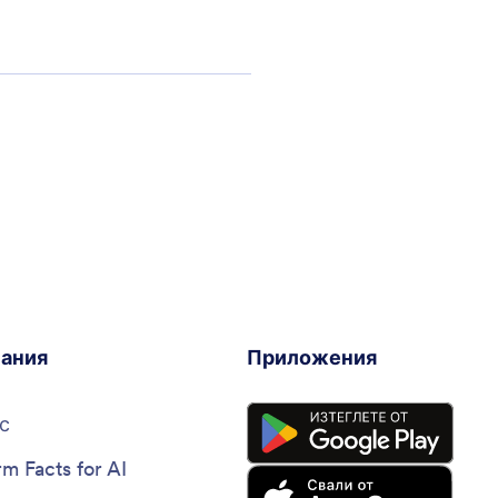
ания
Приложения
с
rm Facts for AI