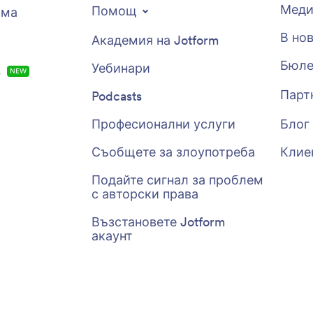
Меди
Помощ
рма
В но
Академия на Jotform
Бюле
Уебинари
s
NEW
Парт
Podcasts
Професионални услуги
Блог
Съобщете за злоупотреба
Клие
Подайте сигнал за проблем
с авторски права
Възстановете Jotform
акаунт