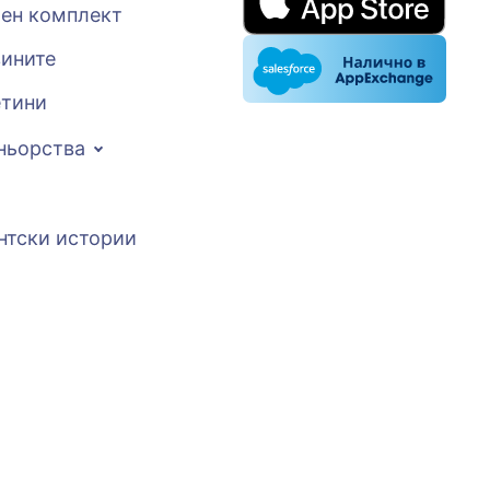
ен комплект
вините
тини
ньорства
нтски истории