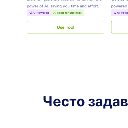
power of AI, saving you time and effort.
powered b
needs.
AI-Powered
AI Tools for Business
AI-Pow
Use Tool
Генератор
на
AI
форми
Често задава