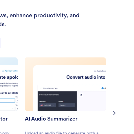
ows, enhance productivity, and
ds.
ator
AI Audio Summarizer
ology
Upload an audio file to generate both a