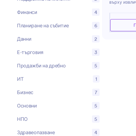
върху извли
прозрения о
Финанси
4
данни. Неза
занимавате 
Планиране на събитие
6
Г
или имате н
разбирането
Данни
2
шаблони в да
оборудван д
Е-търговия
3
анализ и ви
различни ст
Продажби на дребно
5
инструменти
цели да ви 
ИТ
1
информирани
солидна осно
Бизнес
7
идеален пар
индивидуалн
Основни
5
се възползва
стратегичес
НПО
5
Здравеопазване
4