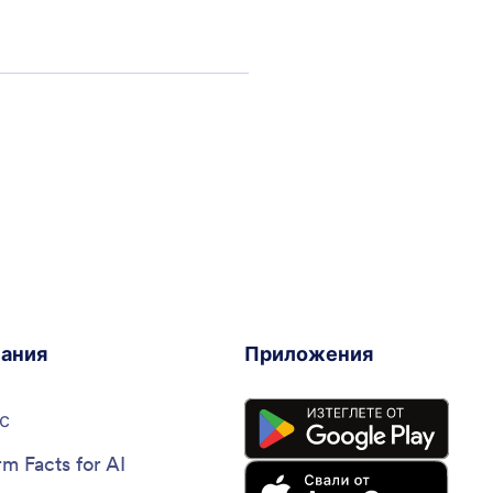
ания
Приложения
с
rm Facts for AI