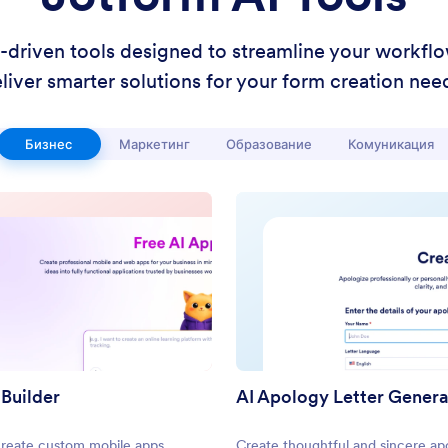
I-driven tools designed to streamline your workfl
liver smarter solutions for your form creation nee
Бизнес
Маркетинг
Образование
Комуникация
 Builder
AI Apology Letter Gener
create custom mobile apps
Create thoughtful and sincere ap