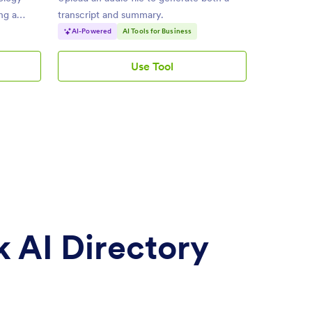
ing a
transcript and summary.
AI-Powered
AI Tools for Business
Use Tool
AI
Audio
Summarizer
 AI Directory