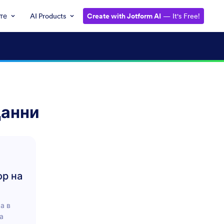
те
AI Products
Create with Jotform AI
— It's Free!
Данни
ор на
а в
а