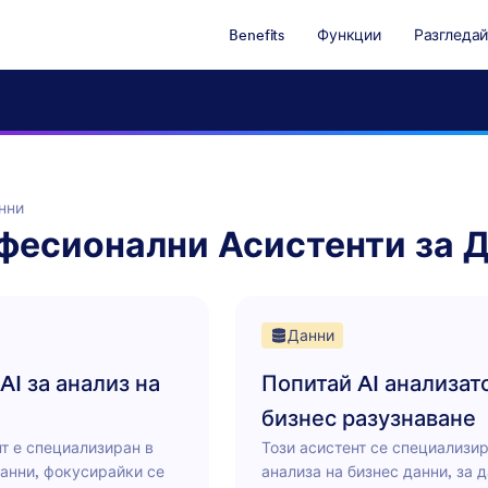
Benefits
Функции
Разгледай
нни
фесионални Асистенти за 
Данни
AI за анализ на
Попитай AI анализат
бизнес разузнаване
нт е специализиран в
Този асистент се специализир
данни, фокусирайки се
анализа на бизнес данни, за д