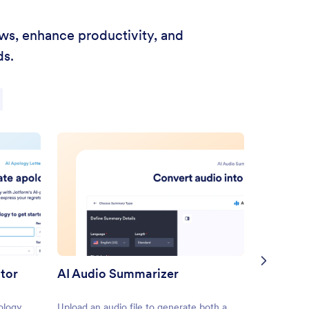
ows, enhance productivity, and
ds.
ator
AI Audio Summarizer
ology
Upload an audio file to generate both a