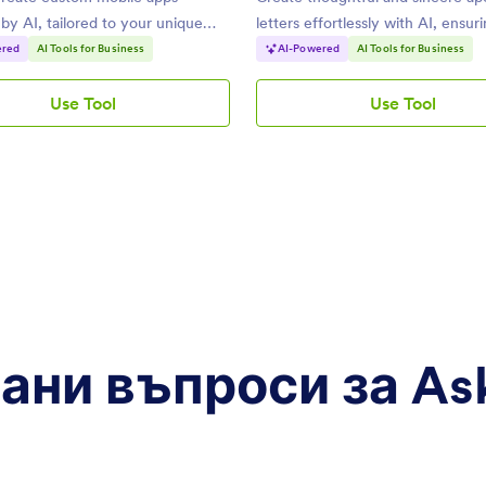
y AI, tailored to your unique
letters effortlessly with AI, ensur
professional tone.
ered
AI Tools for Business
AI-Powered
AI Tools for Business
Use Tool
Use Tool
AI
AI
App
Apology
Builder
Letter
Generator
ни въпроси за Ask