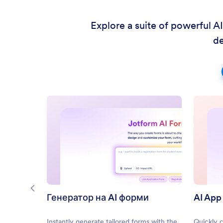
Explore a suite of powerful A
de
Генератор на AI форми
AI App
Instantly generate tailored forms with the
Quickly 