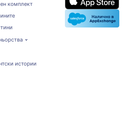
ен комплект
вините
тини
ньорства
нтски истории