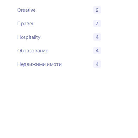
Creative
2
Правен
3
Hospitality
4
Образование
4
Недвижими имоти
4