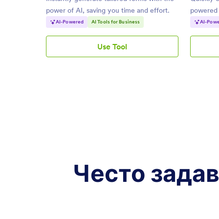
power of AI, saving you time and effort.
powered b
needs.
AI-Powered
AI Tools for Business
AI-Pow
Use Tool
Генератор
на
AI
форми
Често задава