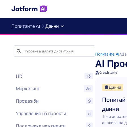
Попитайте AI
Данни
Попитайте AI
/
Да
AI Про
2 assistants
HR
13
Данни
Маркетинг
35
Попитай 
Продажби
9
данни
Управление на проекти
5
Този асисте
анализа на 
Поддръжка на клиенти
2