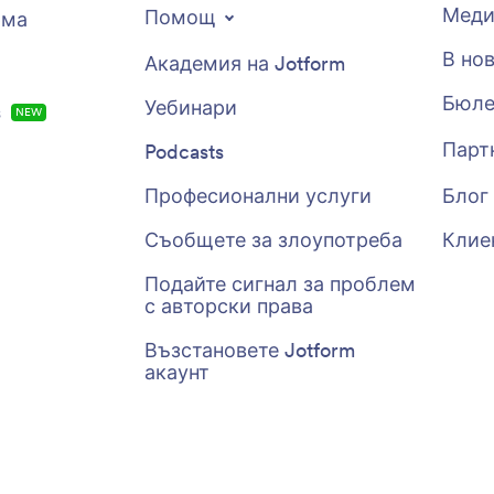
Меди
Помощ
рма
В но
Академия на Jotform
Бюле
Уебинари
s
NEW
Парт
Podcasts
Професионални услуги
Блог
Съобщете за злоупотреба
Клие
Подайте сигнал за проблем
с авторски права
Възстановете Jotform
акаунт