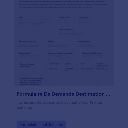
Formulaire De Demande Destimation Du Prix Du Véhicule
Formulaire de Demande d'estimation du Prix du
Véhicule
Go to Category:
Formulaires publicitaires