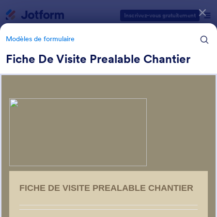
Début du dialogue
Inscrivez-vous gratuitement
Modèles de formulaire
Fiche De Visite Prealable Chantier
Catégories des modèles de formulaires
Modèles de formulaire
Formulaires publicitaires
29 modèles