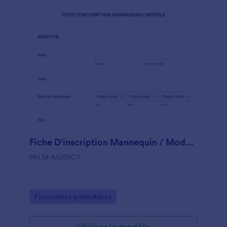
Fiche D'inscription Mannequin / Modele
PALM AGENCY
Go to Category:
Formulaires publicitaires
Utiliser le modèle