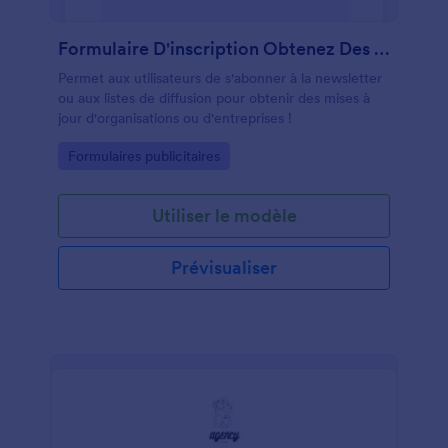
Formulaire D'inscription Obtenez Des Mises à Jour Gratuites Par E Mail !
Permet aux utilisateurs de s'abonner à la newsletter
ou aux listes de diffusion pour obtenir des mises à
jour d'organisations ou d'entreprises !
Go to Category:
Formulaires publicitaires
Utiliser le modèle
Prévisualiser