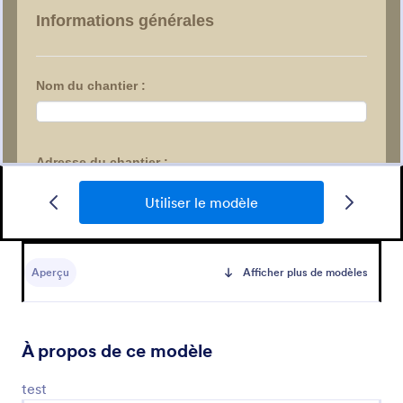
Utiliser le modèle
Fiche De Reservation D’hotel
SUIVANT
Aperçu
Afficher plus de modèles
Go to Category:
Formulaires publicitaires
À propos de ce modèle
Utiliser le modèle
test