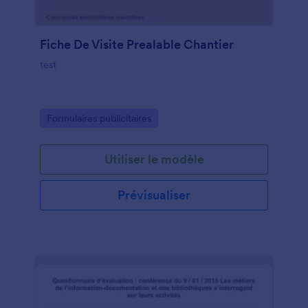
Fiche De Visite Prealable Chantier
test
Go to Category:
Formulaires publicitaires
Utiliser le modèle
Prévisualiser