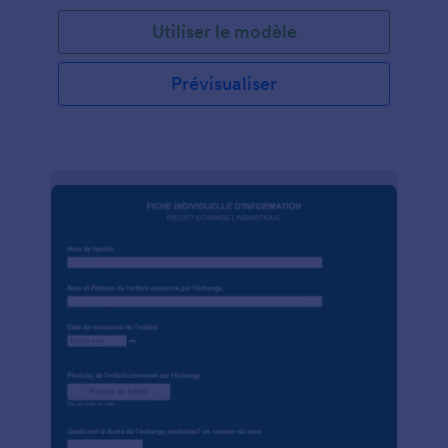
penseurs, les visionnaires - Patrons d'entreprises,
Utiliser le modèle
créateurs et Innovateurs. Prérequis - Avoir de la
passion pour la création de richesse, le monde des
Affaires, l'univers de l'entrepreneuriat Objectifs de la
Prévisualiser
Formation - Ce cours a été conçu afin de vous aider
à démarrer et gérer votre propre entreprise. -
Développer surtout une nouvelle classe de
l'économie positive pour l'émancipation Des idées à
la Réalité Modalités de validation de la Formation -
Une évaluation finale(théorique) - Soutenance d'un
projet pratique Nb: ceux et celles qui réussiront ces
deux étapes auront droit à un diplôme International
en'' Entrepreneuriat du Siècle '' Durée de la
Formation -6 mois Contenus de la Formation - 8
modules de formation - Une Conférence
Internationale - Séminaire de Formation - Journée
de l'innovation et la créativité - Un événement
majeur basé sur l'indépendance financière Début
des cours: 10 Avril 2021 Frais d'Inscription:
1000gdes Appliquez en ligne à partir de votre
téléphone, tablette ou votre ordinateur
http://Form.jotform.com/202628111378856 Ou