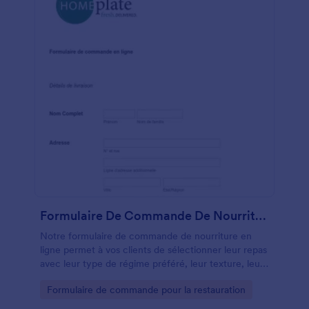
Formulaire De Commande De Nourriture En Ligne
Notre formulaire de commande de nourriture en
ligne permet à vos clients de sélectionner leur repas
avec leur type de régime préféré, leur texture, leur
température, leur quantité et leur commande en
Go to Category:
Formulaire de commande pour la restauration
ligne en fournissant leurs détails de livraison et en
effectuant le paiement. Vous pouvez personnaliser