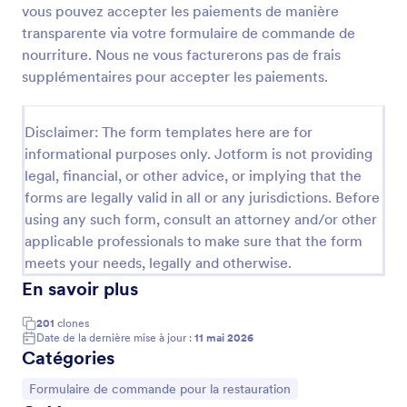
vous pouvez accepter les paiements de manière
transparente via votre formulaire de commande de
nourriture. Nous ne vous facturerons pas de frais
Formulaire De Commande De Nourriture
supplémentaires pour accepter les paiements.
Notre formulaire de commande de nourriture en
ligne permet à vos clients de sélectionner leur repas
en choisissant leur type de régime alimentaire, leur
Disclaimer: The form templates here are for
texture, leur température et leur quantité préférés,
informational purposes only. Jotform is not providing
Go to Category:
Formulaire de commande pour la restauration
et de commander en ligne en fournissant leurs
legal, financial, or other advice, or implying that the
coordonnées de livraison et en effectuant des
paiements. Vous pouvez personnaliser le modèle
forms are legally valid in all or any jurisdictions. Before
Utiliser le modèle
grâce à différentes fonctionnalités et intégrations de
using any such form, consult an attorney and/or other
Jotform, ajouter votre logo, inclure votre menu,
applicable professionals to make sure that the form
ajouter des images, modifier les couleurs, les polices
Prévisualiser
meets your needs, legally and otherwise.
et l'arrière-plan, et l'intégrer sur votre site web ou
En savoir plus
l'utiliser comme formulaire autonome. Avec plus
de 30 passerelles de paiement parmi lesquelles
choisir, notamment Square, PayPal et Stripe, vous
201
clones
Date de la dernière mise à jour :
11 mai 2026
pouvez accepter les paiements de manière
Catégories
transparente via votre formulaire de commande de
nourriture. Nous ne vous facturerons pas de frais
Accéder à la catégorie :
Formulaire de commande pour la restauration
supplémentaires pour accepter les paiements.