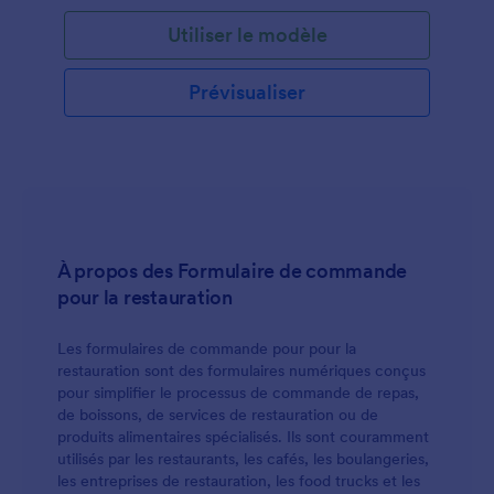
le modèle grâce à une variété d'outils et
Utiliser le modèle
d'intégrations Jotform, ajouter votre logo, inclure
votre menu, ajouter des images, modifier les
couleurs, les polices et l'arrière-plan et l'intégrer à
Prévisualiser
votre site Web ou l'utiliser comme formulaire
autonome. Avec plus de 30 passerelles de paiement
parmi lesquelles choisir, y compris Square, PayPal et
Stripe, vous pouvez accepter les paiements en
toute transparence via votre formulaire de
commande de nourriture. Nous ne vous facturerons
pas de frais supplémentaires pour accepter les
paiements.
À propos des Formulaire de commande
pour la restauration
Les formulaires de commande pour pour la
restauration sont des formulaires numériques conçus
pour simplifier le processus de commande de repas,
de boissons, de services de restauration ou de
produits alimentaires spécialisés. Ils sont couramment
utilisés par les restaurants, les cafés, les boulangeries,
les entreprises de restauration, les food trucks et les