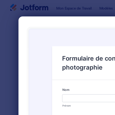
Début du dialogue
Mon Espace de Travail
Modèles
Modèles de
Form
TRIER PAR
Populaires
13 modèles
FORMAT DU
Classique
FORMULAIRE
TYPES
SECTEURS