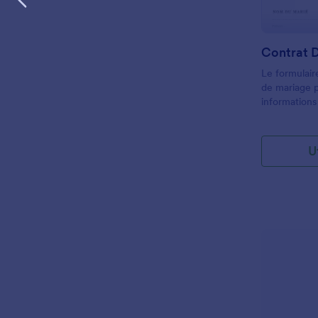
Le formulair
de mariage p
informations
client, la da
le package v
consentemen
U
clause avec 
Vous pouvez
une variété 
vos polices, 
votre site W
formulaire 
créer des co
photographie
référencée.