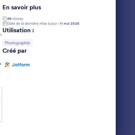
En savoir plus
hie
Formulaire De Téléversement De Documents
49
clones
t
Date de la dernière mise à jour :
11 mai 2026
Utilisation :
n
Accéder à la catégorie :
Photographie
Créé par
Formulaire De Téléversement De Documents
s et
a
Jotform
dèle
sement de
 et à
s
 code.Que
s CV et
g
e
formations
dicaux ou
le gratuit
de
gérer en
Tout afficher