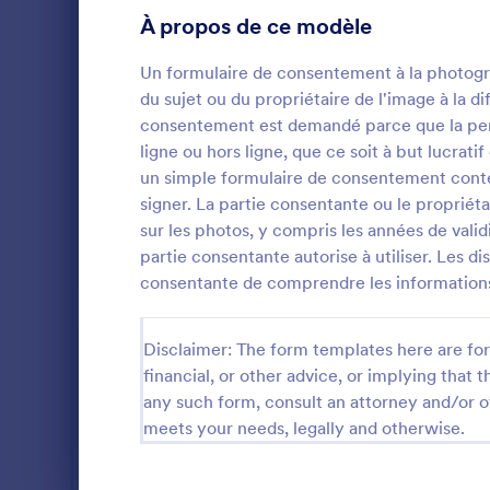
À propos de ce modèle
Formulaires gaming
3
Un formulaire de consentement à la photogr
Formulaires Santé
211
du sujet ou du propriétaire de l'image à la d
Formulaires ressources humaines
consentement est demandé parce que la perso
98
ligne ou hors ligne, que ce soit à but lucra
Formulaires pour services informatiques
8
un simple formulaire de consentement conte
signer. La partie consentante ou le propriét
Formulaires Assurance
4
Un formulai
sur les photos, y compris les années de vali
photographie
partie consentante autorise à utiliser. Les d
Formulaires marketing
26
d'obtenir le
consentante de comprendre les informations p
propriétaire 
Formulaires photographie
13
Go to Cate
Formulaire
images prise
général, le
Disclaimer: The form templates here are for 
Modèles de formulaires de décharge photo
4
parce que la 
financial, or other advice, or implying that th
U
les photos p
Formulaires Séance Photo
any such form, consult an attorney and/or o
4
hors ligne, q
Ce formulai
meets your needs, legally and otherwise.
photographie
Formulaires immobilier
19
Modèles
consentemen