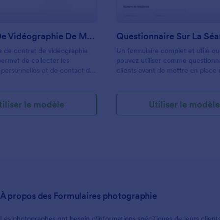
Contrat De Vidéographie De Mariage
e de contrat de vidéographie
Un formulaire complet et utile q
ermet de collecter les
pouvez utiliser comme questionna
 personnelles et de contact du
clients avant de mettre en place
te, l'heure et le lieu du mariage,
séance photo de famille. Cela vou
idéo prévu et recueille le
de guide sur la façon dont vous f
t des clients pour chaque
leur photo de famille une photo t
tiliser le modèle
Utiliser le modèl
leur signature électronique.
mémorable pour eux et, en mêm
 personnaliser le modèle avec
cela servira de contrat à vos clien
de widgets, ajouter votre logo,
potentiels.
vos couleurs et l'intégrer à
eb ou l'utiliser comme
autonome. Vous cherchez à
ntrats et des formulaires de
? Veuillez consulter la page
À propos des Formulaires photographie
Les photographes ont besoin d'informations spécifiques de leurs client