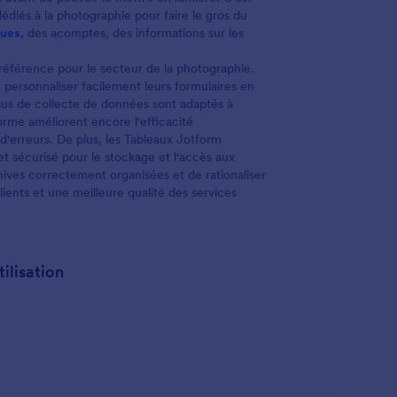
mariage aussi beau que vos photos avec
util
dédiés à la photographie pour faire le gros du
notre Editeur PDF facile à utiliser, qui
cli
ques
, des acomptes, des informations sur les
permet de glisser-déposer les éléments de
design pour obtenir le look exact que vous
référence pour le secteur de la photographie.
souhaitez. Ajoutez votre logo, incluez vos
personnaliser facilement leurs formulaires en
coordonnées et signez le document avec
ssus de collecte de données sont adaptés à
une signature électronique soignée. Vous
forme améliorent encore l'efficacité
pouvez même télécharger des photos de
 d'erreurs. De plus, les Tableaux Jotform
vos travaux précédents pour susciter
t sécurisé pour le stockage et l'accès aux
l'enthousiasme de vos clients.! Le résultat ?
ives correctement organisées et de rationaliser
Un devis de photographie de mariage
lients et une meilleure qualité des services
magnifique pour chaque client, conçu pour
organiser vos archives et mettre en valeur
votre professionnalisme.
ilisation