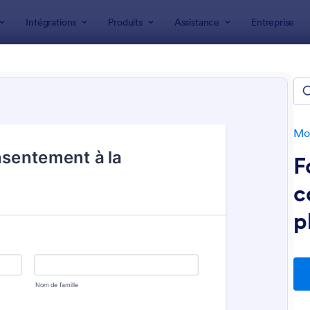
Intégrations
Produits
Assistance
Entreprise
 formulaire
ulaires photographie
Mod
F
c
p
: Autorisation Droit D'images (Adulte)
: 
Prévisualiser
Prévisualiser