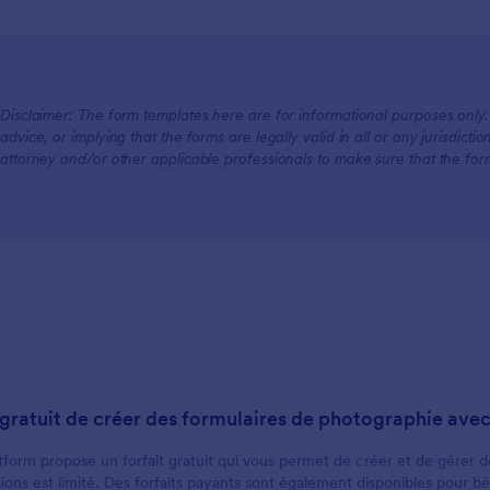
For Teams
Disclaimer: The form templates here are for informational purposes only. J
advice, or implying that the forms are legally valid in all or any jurisdict
For Customers
attorney and/or other applicable professionals to make sure that the fo
il gratuit de créer des formulaires de photographie ave
tform propose un forfait gratuit qui vous permet de créer et de gérer d
ions est limité. Des forfaits payants sont également disponibles pour bé