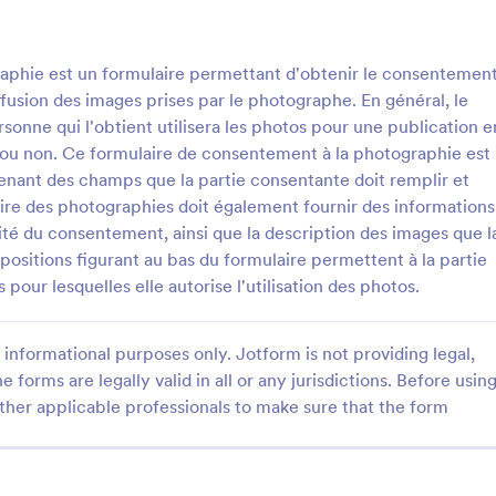
: Formulaire De Consentement à La Photograp
: 
Prévisualiser
Prévisualiser
aphie est un formulaire permettant d'obtenir le consentemen
iffusion des images prises par le photographe. En général, le
nne qui l'obtient utilisera les photos pour une publication e
tif ou non. Ce formulaire de consentement à la photographie est
nant des champs que la partie consentante doit remplir et
Formulaire De Consentement à La Photographie
aire des photographies doit également fournir des informations
re de consentement à la
Collectez des CV, des inscription
dité du consentement, ainsi que la description des images que l
 est un formulaire permettant
d'autres documents en ligne. Mo
ispositions figurant au bas du formulaire permettent à la partie
 consentement du sujet ou du
gratuit de formulaire de téléver
our lesquelles elle autorise l'utilisation des photos.
de l'image à la diffusion des
documents. Facile à personnaliser
gory:
Go to Category:
s photographie
Formulaires bancaires
s par le photographe. En
intégrer. Compatible avec tous le
 consentement est demandé
appareils. Sans aucune ligne de
informational purposes only. Jotform is not providing legal,
personne qui l'obtient utilisera
vous ayez besoin de recueillir de
e forms are legally valid in all or any jurisdictions. Before usin
tiliser le modèle
Utiliser le modèl
our une publication en ligne ou
des lettres de motivation, des in
ther applicable professionals to make sure that the form
ue ce soit à but lucratif ou non.
d'inscription, des documents mé
re de consentement à la
des devoirs scolaires, notre modè
 est un simple formulaire de
de formulaire de téléversement 
 de formulaires de décharge photo
t contenant des champs que
documents vous permet de tout 
4