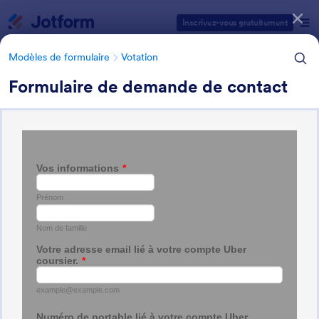
Début du dialogue
Inscrivez-vous gratuitement
Modèles de formulaire
Votation
Formulaire de demande de contact
Catégories des modèles de formulaires
Modèles de formulaire
Votation
Formulaires Votation
8 modèles