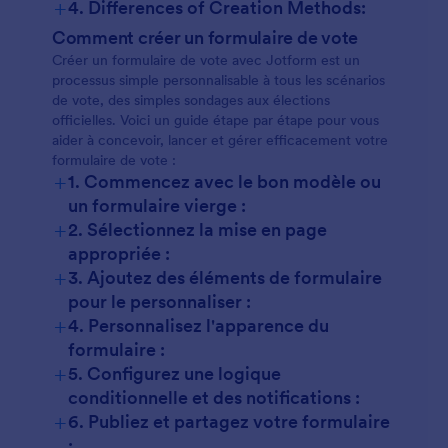
+
4. Differences of Creation Methods:
Élections scolaires :
Comment créer un formulaire de vote
Créer un formulaire de vote avec Jotform est un
processus simple personnalisable à tous les scénarios
de vote, des simples sondages aux élections
Récompenses des employés :
officielles. Voici un guide étape par étape pour vous
aider à concevoir, lancer et gérer efficacement votre
formulaire de vote :
Sondages communautaires :
+
1. Commencez avec le bon modèle ou
un formulaire vierge :
+
2. Sélectionnez la mise en page
Élections formelles :
appropriée :
+
3. Ajoutez des éléments de formulaire
pour le personnaliser :
+
4. Personnalisez l'apparence du
formulaire :
+
5. Configurez une logique
conditionnelle et des notifications :
+
6. Publiez et partagez votre formulaire
: