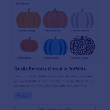
Quelle Est Votre Citrouille Préférée
Le formulaire "Quelle est votre citrouille préférée"
est un formulaire de choix de citrouille utilisé dans
un champ de citrouilles pour aider les clients à
trouver une citrouille aussi unique qu'eux.
Go to Category:
Votation
Utiliser le modèle