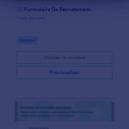
👨‍✈️ Formulaire De Recrutement.
Copie standard.
Go to Category:
Votation
Utiliser le modèle
Prévisualiser