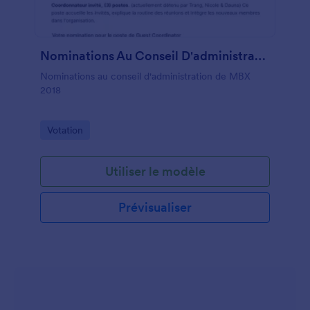
Nominations Au Conseil D'administration De MBX 2018
Nominations au conseil d'administration de MBX
2018
Go to Category:
Votation
Utiliser le modèle
Prévisualiser