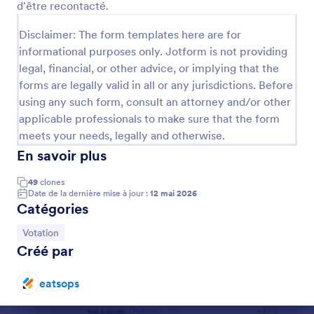
d'être recontacté.
Prévisualiser
Disclaimer: The form templates here are for
informational purposes only. Jotform is not providing
legal, financial, or other advice, or implying that the
forms are legally valid in all or any jurisdictions. Before
using any such form, consult an attorney and/or other
applicable professionals to make sure that the form
meets your needs, legally and otherwise.
En savoir plus
49
clones
Date de la dernière mise à jour :
12 mai 2026
Catégories
Accéder à la catégorie :
Votation
Créé par
eatsops
Fin de la conversation