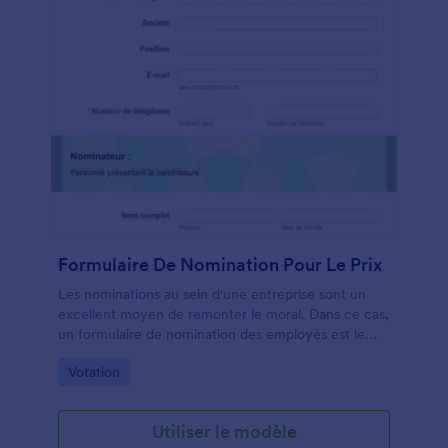
Formulaire De Nomination Pour Le Prix
Les nominations au sein d'une entreprise sont un
excellent moyen de remonter le moral. Dans ce cas,
un formulaire de nomination des employés est le
moyen le plus simple de recueillir des votes. Ce
Go to Category:
Votation
modèle de formulaire de nomination pour le prix des
employés comporte des champs qui décrivent le
mieux l'employé proposé. Un modèle de formulaire
Utiliser le modèle
de reconnaissance des employés doit également