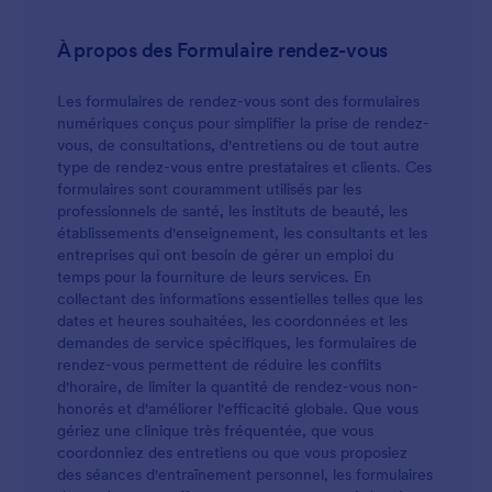
rendez-vous dans un seul compte en ligne. Les
données sont stockées de manière sécurisée tout
À propos des Formulaire rendez-vous
en restant facilement accessibles sur tous vos
appareils et ceux de vos collègues.Que vous soyez
Les formulaires de rendez-vous sont des formulaires
optométriste, podologue ou pédiatre, vous pouvez
numériques conçus pour simplifier la prise de rendez-
personnaliser en quelques minutes et gratuitement
vous, de consultations, d'entretiens ou de tout autre
ce formulaire de prise de rendez-vous médical pour
type de rendez-vous entre prestataires et clients. Ces
l'adapter à votre cabinet. Modifiez l'image d'arrière-
formulaires sont couramment utilisés par les
plan, ajoutez votre logo ou choisissez parmi plus de
professionnels de santé, les instituts de beauté, les
300 widgets et 130 applications tierces pour
établissements d'enseignement, les consultants et les
étendre les fonctionnalités du formulaire. Vous
entreprises qui ont besoin de gérer un emploi du
pouvez même l'intégrer à Google Agenda afin que
temps pour la fourniture de leurs services. En
les rendez-vous soient automatiquement ajoutés à
collectant des informations essentielles telles que les
votre calendrier. En numérisant la gestion des
dates et heures souhaitées, les coordonnées et les
rendez-vous de votre établissement grâce à ce
demandes de service spécifiques, les formulaires de
formulaire de prise de rendez-vous médical gratuit,
rendez-vous permettent de réduire les conflits
vous pouvez recueillir et gérer facilement un grand
d'horaire, de limiter la quantité de rendez-vous non-
nombre de demandes de rendez-vous, tout en
honorés et d'améliorer l'efficacité globale. Que vous
offrant une expérience aussi simple que possible à
gériez une clinique très fréquentée, que vous
vos patients.
coordonniez des entretiens ou que vous proposiez
des séances d'entraînement personnel, les formulaires