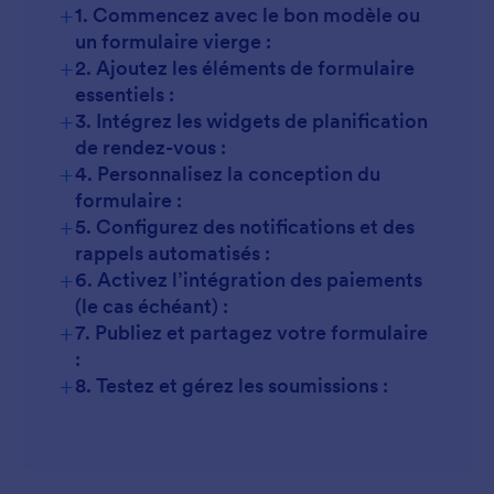
+
1. Commencez avec le bon modèle ou
un formulaire vierge :
+
2. Ajoutez les éléments de formulaire
Consultations :
essentiels :
+
3. Intégrez les widgets de planification
de rendez-vous :
+
4. Personnalisez la conception du
Rendez-vous événementiel :
formulaire :
+
5. Configurez des notifications et des
rappels automatisés :
Médical :
+
6. Activez l’intégration des paiements
Salon :
(le cas échéant) :
+
7. Publiez et partagez votre formulaire
Enseignement :
:
+
8. Testez et gérez les soumissions :
Consultation :