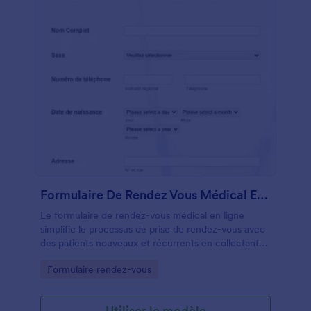
passant des formulaires papier aux formulaires en
ligne avec JotForm.
Formulaire De Rendez Vous Médical En Ligne
Le formulaire de rendez-vous médical en ligne
simplifie le processus de prise de rendez-vous avec
des patients nouveaux et récurrents en collectant
des informations pertinentes telles que la date du
Go to Category:
Formulaire rendez-vous
rendez-vous, le type de rendez-vous, le nom du
patient et ses coordonnées, ainsi que les dernières
informations de présence, le cas échéant.
Utiliser le modèle