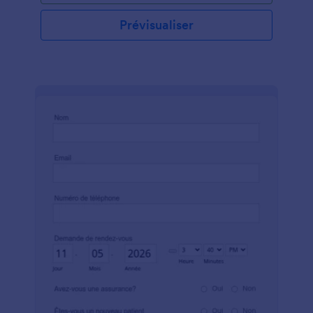
et les informations médicales des nouveaux clients,
mettre à jour les informations des patients existants
Prévisualiser
et stocker les demandes de rendez-vous dans un
seul compte en ligne - stocké en toute sécurité
mais facile d'accès sur n'importe quel appareil par
vous et vos collègues . Que vous soyez
optométriste, podiatre ou pédiatre, vous pouvez
personnaliser ce formulaire de rendez-vous médical
gratuit pour qu'il corresponde à votre pratique en
quelques secondes. Modifiez l'image d'arrière-plan,
ajoutez votre logo ou choisissez parmi plus de 300
widgets et 130 applications tierces pour augmenter
les fonctionnalités du formulaire. Vous pouvez
même intégrer Google Agenda pour configurer
automatiquement des rendez-vous dans votre
compte ! Et si vous collectez des informations de
santé protégées (PHI) sensibles, assurez-vous que
vos formulaires sont conformes à la loi HIPAA en
passant à un plan Silver ou Gold Jotform. En
numérisant votre pratique médicale avec un
formulaire de rendez-vous médical en ligne gratuit,
vous pouvez rassembler et gérer de manière
transparente les demandes de rendez-vous d'un