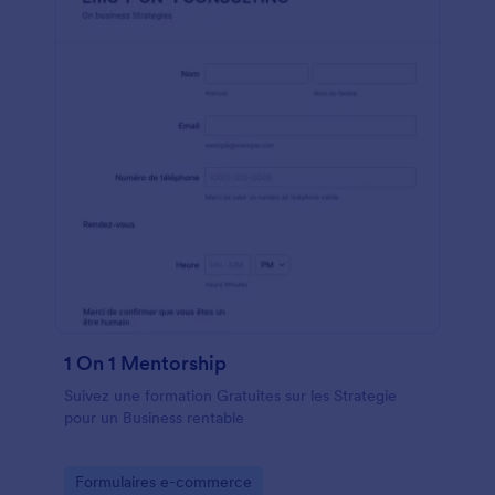
1 On 1 Mentorship
Suivez une formation Gratuites sur les Strategie
pour un Business rentable
Go to Category:
Formulaires e-commerce