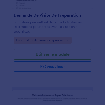
Demande De Visite De Préparation
Formulaire prermettant de recueillir toutes les
informations pertinentes avant la visite d'un
spécialiste.
Go to Category:
Formulaires de services après-vente
Utiliser le modèle
Prévisualiser