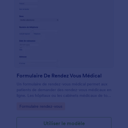
Formulaire De Rendez Vous Médical
Un formulaire de rendez-vous médical permet aux
patients de demander des rendez-vous médicaux en
ligne. Les hôpitaux ou les cabinets médicaux de tout
type peuvent utiliser ce formulaire de rendez-vous
Go to Category:
Formulaire rendez-vous
médical gratuit pour recueillir les demandes de
rendez-vous des patients en un rien de temps !
Personnalisez simplement le formulaire et intégrez-
Utiliser le modèle
le sur votre site Web pour collecter les coordonnées