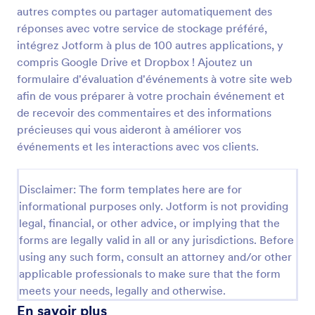
autres comptes ou partager automatiquement des
réponses avec votre service de stockage préféré,
Enquête De Satisfaction Sur La Fête De L'année Dernière
intégrez Jotform à plus de 100 autres applications, y
compris Google Drive et Dropbox ! Ajoutez un
Un formulaire d'enquête sur un événement annuel
formulaire d'évaluation d'événements à votre site web
est un questionnaire qui permet aux participants de
partager leur avis avec l'organisateur de
afin de vous préparer à votre prochain événement et
l'événement.Que vous dirigiez ou gériez un hôtel,
de recevoir des commentaires et des informations
Go to Category:
Formulaires divertissement
un restaurant ou un bar, créez un formulaire
précieuses qui vous aideront à améliorer vos
d'enquête en ligne sur votre événement annuel et
événements et les interactions avec vos clients.
centralisez tous les feedbacks de vos clients, quel
Utiliser le modèle
que soit l'établissement qu'ils ont fréquenté.
Recueillez facilement leurs impressions grâce à ce
Disclaimer: The form templates here are for
formulaire rapide à mettre en place. Les
Prévisualiser
informational purposes only. Jotform is not providing
commentaires recueillis vous aident à fidéliser votre
clientèle et à améliorer continuellement la qualité de
legal, financial, or other advice, or implying that the
vos services. Intégrez le formulaire à votre site web
forms are legally valid in all or any jurisdictions. Before
ou partagez-le simplement à l'aide d'un lien. Jotform
using any such form, consult an attorney and/or other
vous permet de collecter et de gérer tous les
applicable professionals to make sure that the form
feedbacks au même endroit.Choisissez parmi des
meets your needs, legally and otherwise.
dizaines de thèmes de formulaires élégants pour les
harmoniser avec votre identité visuelle et
En savoir plus