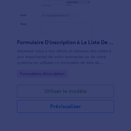
Formulaire D'inscription à La Liste De Diffusion
Abonnez-vous à vos clients et obtenez des mises à
jour importantes de votre entreprise ou de votre
système en utilisant ce formulaire de liste de
diffusion. Intégrez cette liste de diffusion en vous
Go to Category:
Formulaires d'inscription
inscrivant à tous les services de messagerie tels que
MailChimp ou Constant Contact. Ce modèle de
formulaire de liste de diffusion vous permet
Utiliser le modèle
d'obtenir les détails de vos clients tels que leur nom,
leur adresse e-mail et des détails supplémentaires
tels que leur téléphone et leur adresse. Dans ce
Prévisualiser
modèle d'inscription à la liste de diffusion, vous
pouvez également demander à vos clients
d'envoyer leurs demandes ou leurs commentaires.