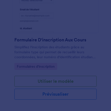
Formulaire D'inscription Aux Cours
Simplifiez l'inscription des étudiants grâce au
formulaire type qui permet de recueillir leurs
coordonnées, leur numéro d'identification étudiant
et leurs choix de cours. Il peut être utilisé pour
Go to Category:
Formulaires d'inscription
organiser les classes en conséquence.
Personnalisez-le en ajoutant de nouveaux champs
selon vos besoins.
Utiliser le modèle
Prévisualiser