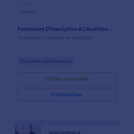
Formulaire D'Inscription à L'Audition Du Spectacle De Noël De La Chapelle
Template pour Spectacle de Noël 2020
Go to Category:
Formulaires divertissement
Utiliser le modèle
Prévisualiser