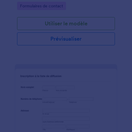
Go to Category:
Formulaires de contact
Utiliser le modèle
Prévisualiser