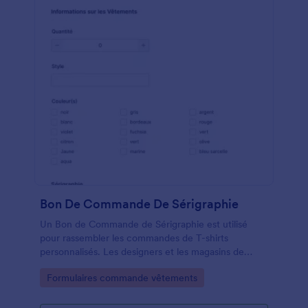
Bon De Commande De Sérigraphie
Un Bon de Commande de Sérigraphie est utilisé
pour rassembler les commandes de T-shirts
personnalisés. Les designers et les magasins de
vêtements peuvent utiliser ce Bon de Commande
Go to Category:
Formulaires commande vêtements
de Sérigraphie gratuit pour accepter facilement les
bons de commande de t-shirts en ligne!
Personnalisez simplement la conception du