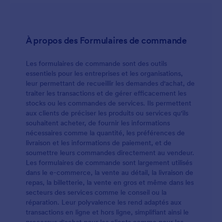
directement avec les patients, intégrez-le à votre
site Web pour que les patients le remplissent avant
leur rendez-vous, ou tirez-le sur votre tablette ou
ordinateur de bureau pour le remplir en personne.
À propos des Formulaires de commande
Chaque cabinet médical est différent, alors n'hésitez
pas à personnaliser votre formulaire de
consentement en ajoutant votre logo, en modifiant
Les formulaires de commande sont des outils
les polices et les couleurs et en choisissant votre
essentiels pour les entreprises et les organisations,
widget de signature électronique préféré. Assurez-
leur permettant de recueillir les demandes d'achat, de
vous de mettre à niveau la conformité HIPAA pour
traiter les transactions et de gérer efficacement les
protéger les données sensibles sur la santé des
stocks ou les commandes de services. Ils permettent
patients. Vous pouvez même convertir
aux clients de préciser les produits ou services qu'ils
automatiquement les soumissions en PDF, faciles à
souhaitent acheter, de fournir les informations
télécharger ou à imprimer pour vos archives!
nécessaires comme la quantité, les préférences de
Éliminez les formulaires papier et collectez de
livraison et les informations de paiement, et de
manière transparente les formulaires de
soumettre leurs commandes directement au vendeur.
consentement signés sur n'importe quel appareil
Les formulaires de commande sont largement utilisés
grâce au formulaire de consentement au vaccin
dans le e-commerce, la vente au détail, la livraison de
COVID-19 gratuit de JotForm.
repas, la billetterie, la vente en gros et même dans les
secteurs des services comme le conseil ou la
réparation. Leur polyvalence les rend adaptés aux
transactions en ligne et hors ligne, simplifiant ainsi le