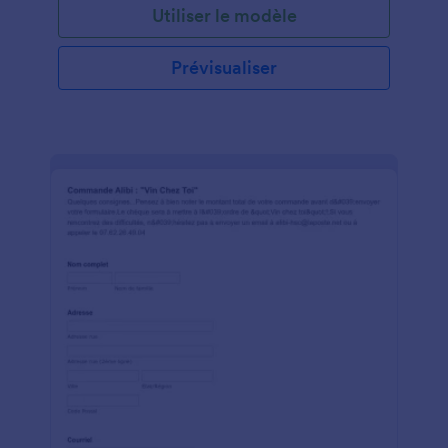
Utiliser le modèle
formulaire, intégrez-le à votre Site Web, intégrez-le
à votre passerelle de paiement préférée - nous en
avons plus de 30 parmi lesquelles choisir, y compris
Prévisualiser
Square, Stripe et PayPal - et recevez des
commandes directement sur votre compte
JotForm. Les clients peuvent spécifier leur quantité,
leur taille, leur taille et leurs préférences de
conception, et vous pouvez afficher rapidement les
commandes sur n'importe quel appareil. Vous êtes
déjà un expert en personnalisation de t-shirts, alors
pourquoi ne pas personnaliser votre formulaire de
commande de sérigraphie? Faites simplement un
glisser-déposer avec le Generateur de Formulaire
Jotform pour ajouter des photos de vos produits,
changer l'image d'arrière-plan et inclure le logo de
votre entreprise pour une touche professionnelle.
Assurez-vous de consulter nos 130 applications et
intégrations puissantes pour augmenter votre
productivité - envoyez des soumissions à Slack pour
garder votre équipe au courant, synchronisez avec
Google Sheets pour afficher les commandes dans
une feuille de calcul détaillée, et plus encore. En