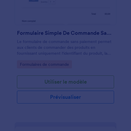
Formulaire Simple De Commande Sans Paiement
Le formulaire de commande sans paiement permet
aux clients de commander des produits en
fournissant uniquement l'identifiant du produit, la
quantité et les instructions de livraison nécessaires.
Go to Category:
Formulaires de commande
Il peut également être utilisé comme formulaire de
commande d'inventaire à des fins de gestion.
Utiliser le modèle
Prévisualiser