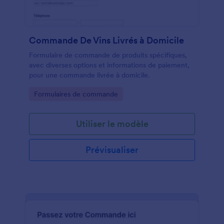
prenant vos commandes de sérigraphie en ligne
avec ce formulaire de commande de sérigraphie
gratuit, votre entreprise peut atteindre un public
plus large, accélérer votre processus de commande
Commande De Vins Livrés à Domicile
et accepter les paiements directement via votre Site
Web.
Formulaire de commande de produits spécifiques,
avec diverses options et informations de paiement,
pour une commande livrée à domicile.
Go to Category:
Formulaires de commande
Utiliser le modèle
Prévisualiser