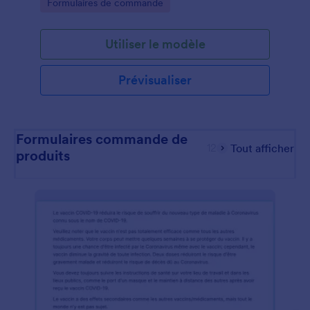
Go to Category:
Formulaires de commande
ordinateurs ou portables.
Utiliser le modèle
Prévisualiser
Formulaires commande de
12
Tout afficher
produits