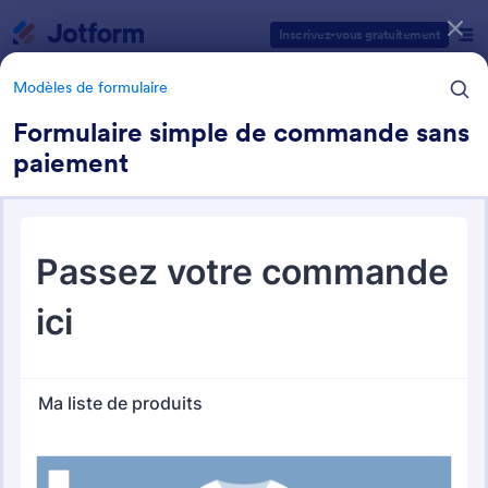
Début du dialogue
Inscrivez-vous gratuitement
Modèles de formulaire
Formulaire simple de commande sans
paiement
Catégories des modèles de formulaires
Modèles de formulaire
Formulaires de commande
Jotform offre 109 Formulaires de commande