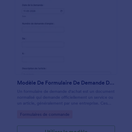
Modèle De Formulaire De Demande D'achat
Un formulaire de demande d'achat est un document
normalisé qui demande officiellement un service ou
un article, généralement par une entreprise. Ces
formulaires sont utilisés pour conserver un
Go to Category:
Formulaires de commande
enregistrement de tous les services ou articles
demandés, et ils peuvent informer les entreprises
sur le moment où elles devront commander
Utiliser le modèle