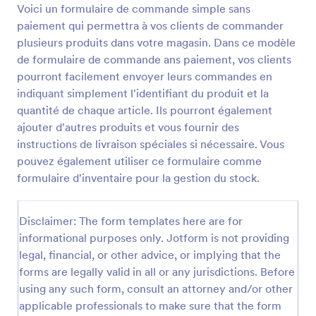
nécessaire. Vous pouvez également utiliser ce
Voici un formulaire de commande simple sans
Prévisualiser
formulaire comme formulaire de commande
paiement qui permettra à vos clients de commander
d'inventaire pour la gestion des stocks du côté du
plusieurs produits dans votre magasin. Dans ce modèle
bureau.
de formulaire de commande ans paiement, vos clients
pourront facilement envoyer leurs commandes en
indiquant simplement l'identifiant du produit et la
quantité de chaque article. Ils pourront également
ajouter d'autres produits et vous fournir des
instructions de livraison spéciales si nécessaire. Vous
pouvez également utiliser ce formulaire comme
formulaire d'inventaire pour la gestion du stock.
Disclaimer: The form templates here are for
informational purposes only. Jotform is not providing
legal, financial, or other advice, or implying that the
forms are legally valid in all or any jurisdictions. Before
using any such form, consult an attorney and/or other
applicable professionals to make sure that the form