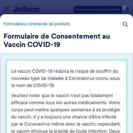
Début du dialogue
Inscrivez-vous gratuitement
Formulaires commande de produits
Formulaire de Consentement au
Vaccin COVID-19
Catégories des modèles de formulaires
Formulaires de commande
Formulaires commande de produits
Formulaires commande de
produits
12 modèles