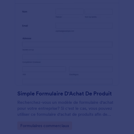
Simple Formulaire D'Achat De Produit
Recherchez-vous un modèle de formulaire d'achat
pour votre entreprise? Si c'est le cas, vous pouvez
utiliser ce formulaire d'achat de produits afin de
facilement collecter des achats de produits.
Go to Category:
Formulaires commerciaux
Personnalisez simplement ce modèle de formulaire
d'achat en ligne en fonction de vos produits et des