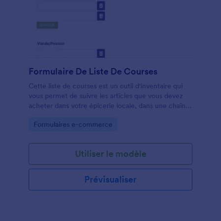
instantanément envoyées aux autres comptes en
ligne sur lesquels vous et vos équipes comptez déjà.
En permettant aux clients d'annuler plus facilement
leurs commandes en ligne, vous n'aurez plus jamais
à vous soucier des retards de communication par e-
mail. Vous pouvez vous concentrer sur la
satisfaction de vos clients!
Formulaire De Liste De Courses
Cette liste de courses est un outil d'inventaire qui
vous permet de suivre les articles que vous devez
acheter dans votre épicerie locale, dans une chaîne
d'épicerie ou dans tout autre magasin.
Go to Category:
Formulaires e-commerce
Personnalisable et gratuite.
Utiliser le modèle
Prévisualiser