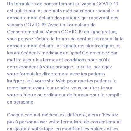
signatures électroniques et les antécédents
Un formulaire de consentement au vaccin COVID-19
médicaux en ligne! Commencez par mettre à jour
est utilisé par les cabinets médicaux pour recueillir le
les termes et conditions pour qu'ils correspondent à
Prévisualiser
consentement éclairé des patients qui recevront des
votre pratique. Ensuite, partagez votre formulaire
directement avec les patients, intégrez-le à votre
vaccins COVID-19. Avec un Formulaire de
site Web pour que les patients le remplissent avant
Consentement au Vaccin COVID-19 en ligne gratuit,
leur rendez-vous, ou tirez-le sur votre tablette ou
vous pouvez réduire le temps de contact et recueillir le
ordinateur de bureau pour le remplir en personne.
consentement éclairé, les signatures électroniques et
Chaque cabinet médical est différent, alors n'hésitez
les antécédents médicaux en ligne! Commencez par
pas à personnaliser votre formulaire de
consentement en ajoutant votre logo, en modifiant
mettre à jour les termes et conditions pour qu'ils
les polices et les couleurs et en choisissant votre
correspondent à votre pratique. Ensuite, partagez
widget de signature électronique préféré. Assurez-
votre formulaire directement avec les patients,
vous de mettre à niveau la conformité HIPAA pour
intégrez-le à votre site Web pour que les patients le
protéger les données sensibles sur la santé des
remplissent avant leur rendez-vous, ou tirez-le sur
patients. Vous pouvez même convertir
automatiquement les soumissions en PDF, faciles à
votre tablette ou ordinateur de bureau pour le remplir
télécharger ou à imprimer pour vos archives!
en personne.
Éliminez les formulaires papier et collectez de
manière transparente les formulaires de
Chaque cabinet médical est différent, alors n'hésitez
consentement signés sur n'importe quel appareil
pas à personnaliser votre formulaire de consentement
grâce au formulaire de consentement au vaccin
en ajoutant votre logo, en modifiant les polices et les
COVID-19 gratuit de JotForm.