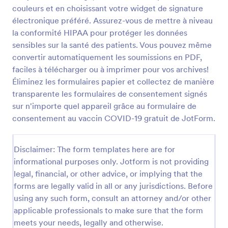
couleurs et en choisissant votre widget de signature
électronique préféré. Assurez-vous de mettre à niveau
Bon De Commande Produits
la conformité HIPAA pour protéger les données
sensibles sur la santé des patients. Vous pouvez même
Ce modèle de bon de commande de produits est un
convertir automatiquement les soumissions en PDF,
moyen rapide de commencer à vendre en ligne. Le
modèle est entièrement personnalisable, ce qui vous
faciles à télécharger ou à imprimer pour vos archives!
permet d'ajouter de nouveaux champs, de le
Éliminez les formulaires papier et collectez de manière
Go to Category:
Formulaires commande de produits
personnaliser en fonction de votre marque et
transparente les formulaires de consentement signés
d'ajouter de nouveaux produits à vendre. Mieux
sur n'importe quel appareil grâce au formulaire de
encore, vous pouvez connecter ce bon de
Utiliser le modèle
consentement au vaccin COVID-19 gratuit de JotForm.
commande à un partenaire de paiement Jotform
(plus de 30 modes de paiement sécurisées, dont
Square, PayPal et Stripe) et collecter de l'argent
Prévisualiser
Disclaimer: The form templates here are for
directement par le biais du formulaire lui-même, ce
qui réduit les allers-retours de mail lorsque vous
informational purposes only. Jotform is not providing
devez être payé par un client. Pour augmenter
legal, financial, or other advice, or implying that the
encore plus votre productivité, il vous suffit de
forms are legally valid in all or any jurisdictions. Before
sélectionner un des modèles de bon de commande
using any such form, consult an attorney and/or other
de produits Jotform et de personnaliser le design
applicable professionals to make sure that the form
pour qu'il corresponde à votre entreprise grâce à
notre générateur de formulaire.
meets your needs, legally and otherwise.