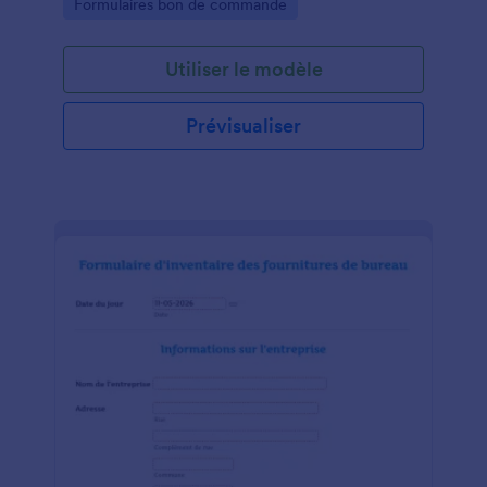
Go to Category:
Formulaires bon de commande
Utiliser le modèle
Prévisualiser