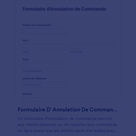
convivial de Jotform. Connectez le modèle à un
formulaire Jotform pour saisir les quantités
d'inventaire, puis personnalisez le modèle
d'inventaire de fournitures de bureau lui-même par
glisser-déposer pour ajouter ou supprimer des
champs de formulaire, modifier les polices et les
couleurs, télécharger des éléments de marque, et
bien plus encore. Créez votre propre liste
d'inventaire de fournitures de bureau dès
aujourd'hui avec Jotform.
Formulaire D' Annulation De Commande
Un formulaire d'annulation de commande permet
aux clients d'annuler ou de reporter leur commande
en ligne avant que les articles aient été traités pour