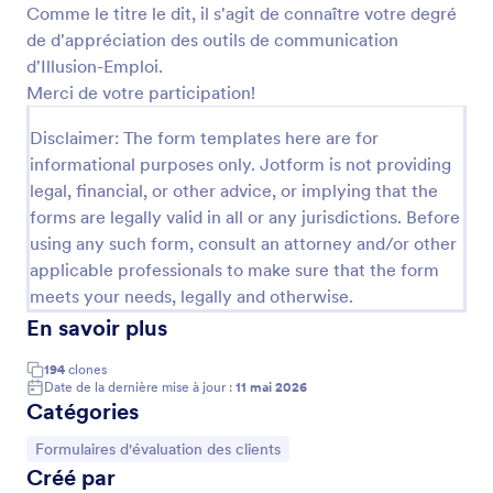
Comme le titre le dit, il s'agit de connaître votre degré
de d'appréciation des outils de communication
Prévisualiser
d'Illusion-Emploi.
Merci de votre participation!
Disclaimer: The form templates here are for
informational purposes only. Jotform is not providing
legal, financial, or other advice, or implying that the
forms are legally valid in all or any jurisdictions. Before
À propos des Formulaires d'évaluation des
using any such form, consult an attorney and/or other
clients
applicable professionals to make sure that the form
meets your needs, legally and otherwise.
Les formulaires d'évaluation client sont conçus pour
En savoir plus
recueillir des retours et des informations clés
structurés auprès des clients concernant les produits,
194
clones
les services ou leurs expériences globales avec une
Date de la dernière mise à jour :
11 mai 2026
entreprise ou un professionnel. Ces formulaires sont
Catégories
couramment utilisés par les prestataires de services,
les consultants, les agences, les professionnels de
Accéder à la catégorie :
Formulaires d'évaluation des clients
santé et les établissements d'enseignement pour
Créé par
évaluer la satisfaction client, identifier les axes