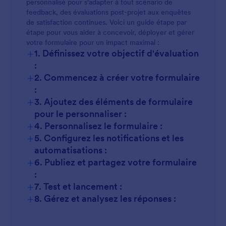
personnalisé pour s'adapter à tout scénario de
feedback, des évaluations post-projet aux enquêtes
de satisfaction continues. Voici un guide étape par
étape pour vous aider à concevoir, déployer et gérer
votre formulaire pour un impact maximal :
+
1. Définissez votre objectif d'évaluation
:
+
2. Commencez à créer votre formulaire
:
+
3. Ajoutez des éléments de formulaire
pour le personnaliser :
+
4. Personnalisez le formulaire :
+
5. Configurez les notifications et les
Champs de base :
automatisations :
+
6. Publiez et partagez votre formulaire
Échelles d'évaluation :
:
+
7. Test et lancement :
Choix multiples ou listes déroulantes :
+
8. Gérez et analysez les réponses :
Champs de texte long :