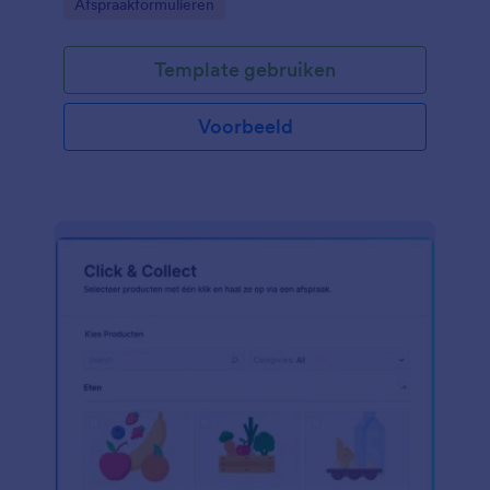
Go to Category:
Afspraakformulieren
Template gebruiken
Voorbeeld