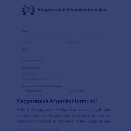
gegevens van ingevulde formulieren met je andere
accounts te synchroniseren. Je kunt ook onze gratis
service voor e-mailbevestigingen gebruiken om e-
mails met afspraakbevestigingen naar klanten te
sturen nadat ze je formulier hebben ingevuld. Als je
betalingsinformatie naar je klanten wilt sturen, kun je
een vertrouwde betalingsverwerker zoals Stripe of
PayPal integreren. Je kunt zelfs persoonlijk
betalingen accepteren door je formulier met Square
te integreren. Maak met slechts een paar klikken
een aangepast afspraakformulier om de
afspraakplanning van je bedrijf te stroomlijnen.
Kapperszaak Afsprakenformulier
U kunt dit Kapperzaak Afsprakenformulier gebruiken
om afspraken te verzamelen, klantgegevens op te
slaan en uw bedrijf te beheren. Volledig aanpasbaar
zonder dat kennis van coderen nodig is.