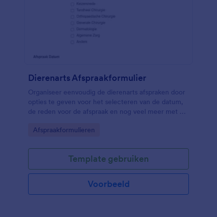
Dierenarts Afspraakformulier
Organiseer eenvoudig de dierenarts afspraken door
opties te geven voor het selecteren van de datum,
de reden voor de afspraak en nog veel meer met dit
afspraakformulier voor de dierenarts.
Go to Category:
Afspraakformulieren
Template gebruiken
Voorbeeld