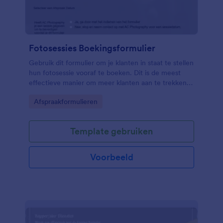
Fotosessies Boekingsformulier
Gebruik dit formulier om je klanten in staat te stellen
hun fotosessie vooraf te boeken. Dit is de meest
effectieve manier om meer klanten aan te trekken
en uw werk te organiseren.
Go to Category:
Afspraakformulieren
Template gebruiken
Voorbeeld