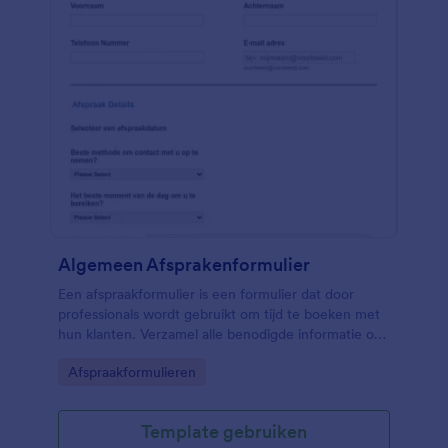
Algemeen Afsprakenformulier
Een afspraakformulier is een formulier dat door
professionals wordt gebruikt om tijd te boeken met
hun klanten. Verzamel alle benodigde informatie om
een afspraak te plannen.
Go to Category:
Afspraakformulieren
Template gebruiken