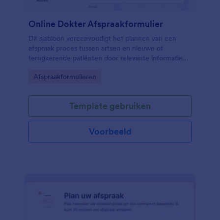
Online Dokter Afspraakformulier
Dit sjabloon vereenvoudigt het plannen van een
afspraak proces tussen artsen en nieuwe of
terugkerende patiënten door relevante informatie
over de patiënt en de afspraak te verzamelen.
Go to Category:
Afspraakformulieren
Template gebruiken
Voorbeeld