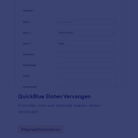
QuickBlue Sloten Vervangen
Formulier voor een afspraak maken: sloten
vervangen
Go to Category:
Afspraakformulieren