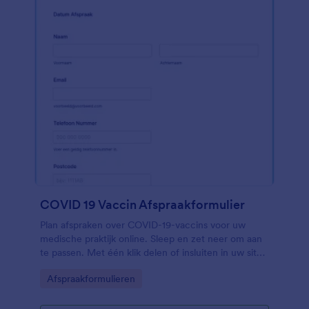
COVID 19 Vaccin Afspraakformulier
Plan afspraken over COVID-19-vaccins voor uw
medische praktijk online. Sleep en zet neer om aan
te passen. Met één klik delen of insluiten in uw site.
HIPAA-optie.
Go to Category:
Afspraakformulieren