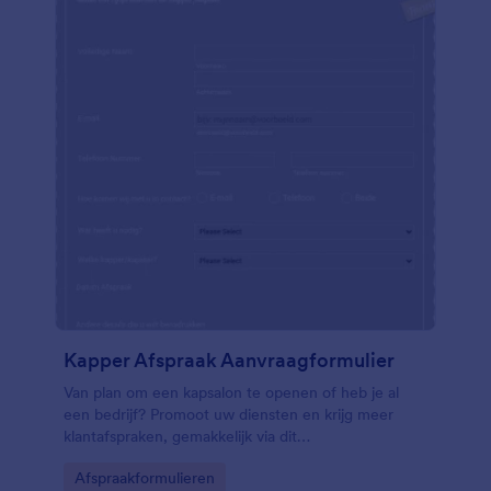
Kapper Afspraak Aanvraagformulier
Van plan om een kapsalon te openen of heb je al
een bedrijf? Promoot uw diensten en krijg meer
klantafspraken, gemakkelijk via dit
Aanvraagformulier Kappersafspraak. Dit formulier
Go to Category:
Afspraakformulieren
verzamelt contactgegevens en uw klanten kunnen