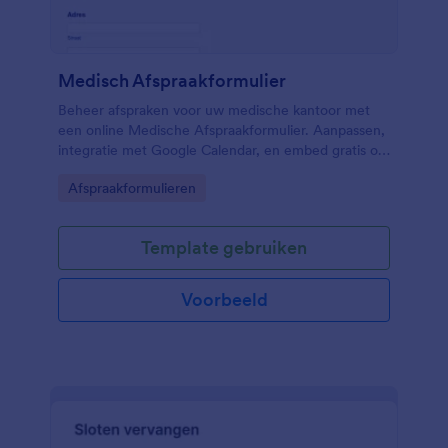
Medisch Afspraakformulier
Beheer afspraken voor uw medische kantoor met
een online Medische Afspraakformulier. Aanpassen,
integratie met Google Calendar, en embed gratis op
uw site!
Go to Category:
Afspraakformulieren
Template gebruiken
Voorbeeld