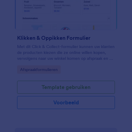
Klikken & Oppikken Formulier
Met dit Click & Collect-formulier kunnen uw klanten
de producten kiezen die ze online willen kopen,
vervolgens naar uw winkel komen op afspraak en de
producten ontvangen die ze kiezen. Geen codering
Go to Category:
Afspraakformulieren
nodig.
Template gebruiken
Voorbeeld