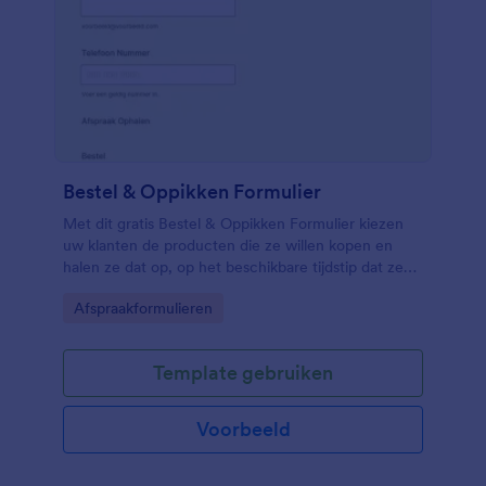
Bestel & Oppikken Formulier
Met dit gratis Bestel & Oppikken Formulier kiezen
uw klanten de producten die ze willen kopen en
halen ze dat op, op het beschikbare tijdstip dat ze
kiezen. Volledig aanpasbaar zonder kennis van
Go to Category:
Afspraakformulieren
coderen nodig te hebben.
Template gebruiken
Voorbeeld