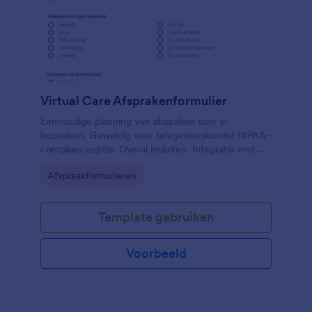
Virtual Care Afsprakenformulier
Eenvoudige planning van afspraken voor e-
bezoeken. Geweldig voor telegeneeskunde! HIPAA-
complianceoptie. Overal insluiten. Integratie met
meer dan 100 apps. Geen kennis van coderen
Go to Category:
Afspraakformulieren
vereist.
Template gebruiken
Voorbeeld