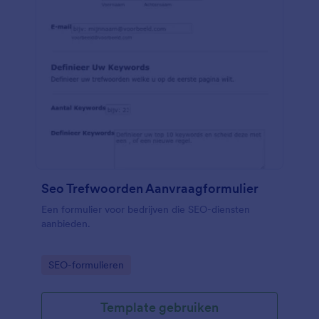
Seo Trefwoorden Aanvraagformulier
Een formulier voor bedrijven die SEO-diensten
aanbieden.
Go to Category:
SEO-formulieren
Template gebruiken