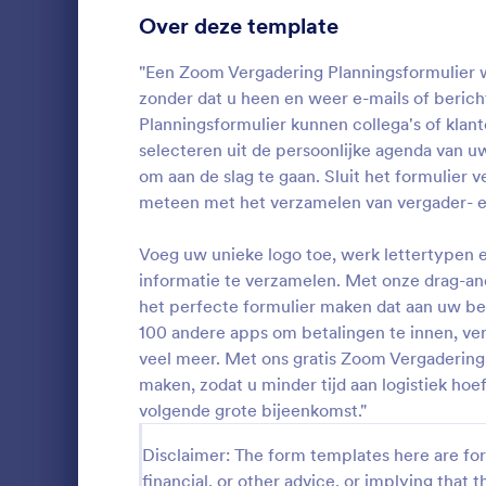
Over deze template
Aanmeldingsformulieren
7
"Een Zoom Vergadering Planningsformulier 
Stemmen
2
zonder dat u heen en weer e-mails of beric
Planningsformulier kunnen collega's of klan
Formulieren voor samenvattingen
4
selecteren uit de persoonlijke agenda van u
om aan de slag te gaan. Sluit het formulier 
Audit
3
meteen met het verzamelen van vergader- e
Formulieren voor onderscheidingen
3
Voeg uw unieke logo toe, werk lettertypen e
Formulieren voor berekeningen
3
informatie te verzamelen. Met onze drag-an
het perfecte formulier maken dat aan uw b
Bevestigingsformulieren
1
100 andere apps om betalingen te innen, ve
veel meer. Met ons gratis Zoom Vergadering 
Contentformulieren
3
maken, zodat u minder tijd aan logistiek ho
Verklaringen
1
volgende grote bijeenkomst."
Donatieformulieren
1
Disclaimer: The form templates here are for 
financial, or other advice, or implying that th