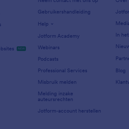
Neem contact met ons op
Over 
Gebruikershandleiding
Jotfo
s
Media
Help
s
In he
Jotform Academy
Nieuw
Webinars
bsites
NEW
Partn
Podcasts
Professional Services
Blog
Misbruik melden
Klant
Melding inzake
auteursrechten
Jotform-account herstellen