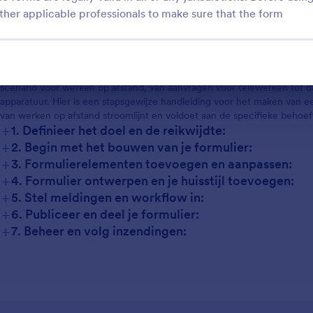
+
2. Problem Solving Points:
ther applicable professionals to make sure that the form
+
3. Possible Owners and Users:
+
4. Differences of Creation Methods:
Hoe maak je een formulier voor telewerken
Het maken van een thuiswerkformulier met Jotform is een eenvoudig 
scenario voor werken op afstand, van aanvragen voor telewerken tot d
apparatuur. Hier is een stapsgewijze handleiding voor het maken van e
van werken op afstand stroomlijnt en voldoet aan de specifieke behoef
+
1. Definieer het doel en de reikwijdte:
+
2. Begin met het bouwen van je formulier:
+
3. Formulierelementen toevoegen en aanpassen:
+
4. Formulier ontwerpen en je huisstijl toevoegen:
+
5. Stel meldingen en workflow in:
+
6. Publiceer en deel je formulier:
+
7. Beheer en volg inzendingen: