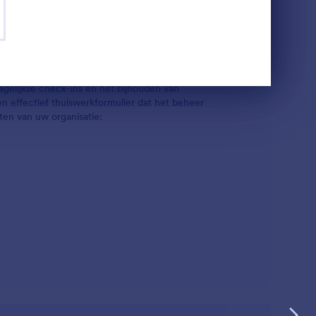
proces dat kan worden aangepast aan elk
agelijkse check-ins en het bijhouden van
en effectief thuiswerkformulier dat het beheer
ten van uw organisatie: