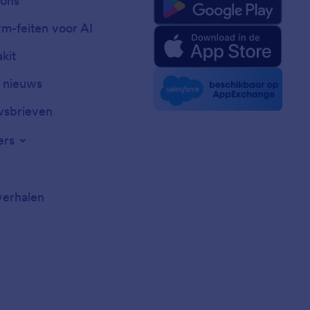
ons
rm-feiten voor AI
kit
t nieuws
sbrieven
ers
verhalen