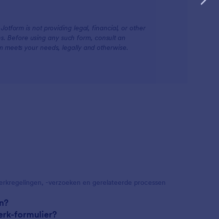
otform is not providing legal, financial, or other
ions. Before using any such form, consult an
rm meets your needs, legally and otherwise.
werkregelingen, -verzoeken en gerelateerde processen
n?
erk-formulier?