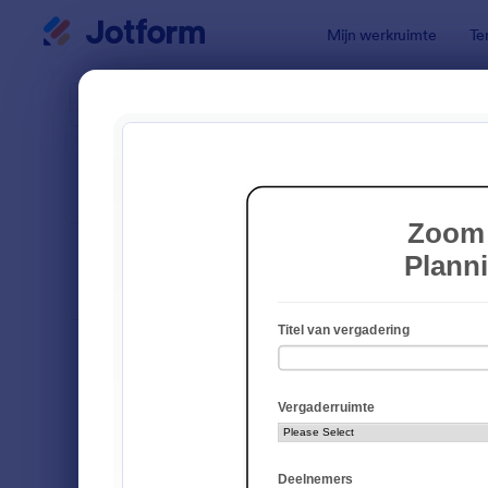
Begin dialoogvenster
Mijn werkruimte
Te
Formuliert
Formu
SORTEREN OP
Populair
3 Sjablone
FORMULIERLAY-
Klassiek
OUT
SOORTEN
Bestelformulieren
14
Inschrijvingsformulieren
16