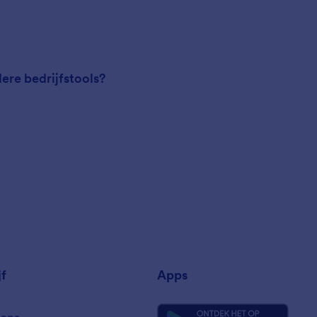
ere bedrijfstools?
jf
Apps