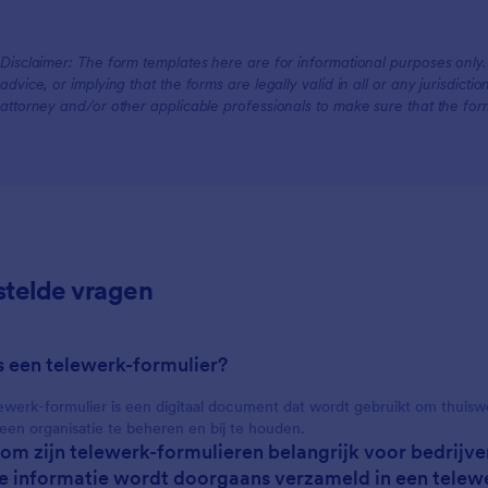
Disclaimer: The form templates here are for informational purposes only. J
advice, or implying that the forms are legally valid in all or any jurisdict
attorney and/or other applicable professionals to make sure that the fo
stelde vragen
is een telewerk-formulier?
ewerk-formulier is een digitaal document dat wordt gebruikt om thuis
een organisatie te beheren en bij te houden.
om zijn telewerk-formulieren belangrijk voor bedrijve
e informatie wordt doorgaans verzameld in een telew