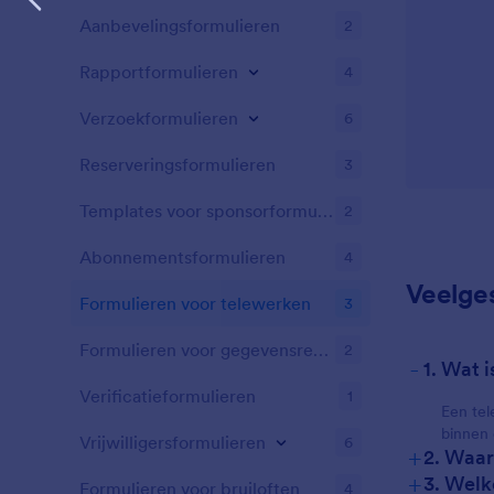
Aanbevelingsformulieren
2
Rapportformulieren
4
Verzoekformulieren
6
Reserveringsformulieren
3
Templates voor sponsorformulieren
2
Abonnementsformulieren
4
Veelge
Formulieren voor telewerken
3
Formulieren voor gegevensregistratie
2
-
1. Wat 
Verificatieformulieren
1
Een tel
binnen 
Vrijwilligersformulieren
6
+
2. Waar
+
3. Welk
Formulieren voor bruiloften
4