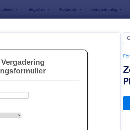
mplates
Integraties
Producten
Ondersteuning
emplates
lieren voor telewerken
n
For
Z
P
: IT Serviceformulier
: Z
Voorbeeld
Voorbeeld