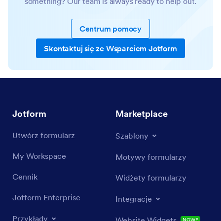
something? Our team is always ready to help out.
Centrum pomocy
Skontaktuj się ze Wsparciem Jotform
Jotform
Marketplace
Utwórz formularz
Szablony
My Workspace
Motywy formularzy
Cennik
Widżety formularzy
Jotform Enterprise
Integracje
Przykłady
Website Widgets
NOWE