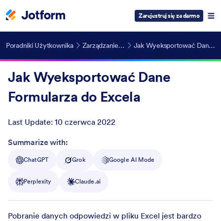
Zarejestruj się za darmo
Poradniki Użytkownika
Zarządzanie Formularzami
Jak Wyeksportować Dane Formularza do Excela
Jak Wyeksportować Dane
Formularza do Excela
Last Update:
10 czerwca 2022
Post ID
Summarize with:
ChatGPT
Grok
Google AI Mode
Perplexity
Claude.ai
Pobranie danych odpowiedzi w pliku Excel jest bardzo