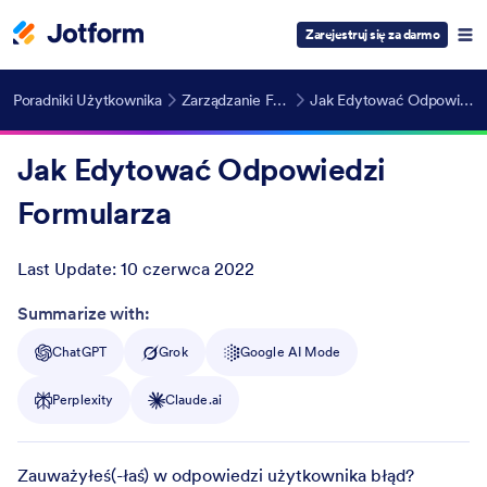
Zarejestruj się za darmo
Poradniki Użytkownika
Zarządzanie Formularzami
Jak Edytować Odpowiedzi Formularza
Jak Edytować Odpowiedzi
Formularza
Last Update:
10 czerwca 2022
Post ID
Summarize with:
ChatGPT
Grok
Google AI Mode
Perplexity
Claude.ai
Zauważyłeś(-łaś) w odpowiedzi użytkownika błąd?