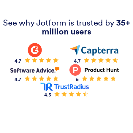
See why Jotform is trusted by
35+
million users
4.7
4.7
4.7
5
4.5