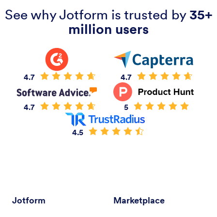
See why Jotform is trusted by
35+
million users
4.7
4.7
4.7
5
4.5
Jotform
Marketplace