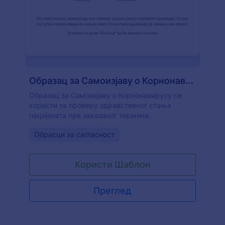
Образац за Самоизјаву о Корнонавирусу
Образац за Самоизјаву о Корнонавирусу се
користи за проверу здравственог стања
пацијената пре заказаног термина.
Go to Category:
Обрасци за сагласност
Користи Шаблон
Преглед