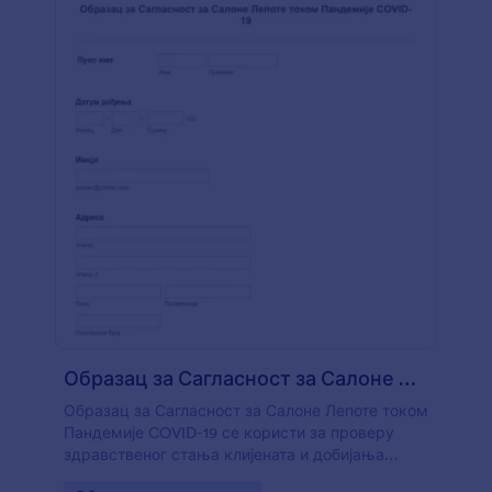
асистентом да би га попунио на свом рачунару
или таблету. Ако желиш да унесеш
информације које прикупљаш путем обрасца у
своје друге налоге, користи наших више од 100
бесплатних интеграција да сачуваш одговоре
директно на Google Drive, Dropbox, Google
Sheets, Box и још много тога. А коришћењем
Jotform-ових мобилних образаца, твој
виртуелни асистент може да попуни образац
на било ком уређају. Сложи све своје детаље
уз бесплатни образац уговора о виртуелном
асистенту.
Образац за Сагласност за Салоне Лепоте током Пандемиј?
Образац за Сагласност за Салоне Лепоте током
Пандемије COVID-19 се користи за проверу
здравственог стања клијената и добијања
сагласности за услуге салона лепоте.