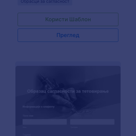
Go to Category:
Обрасци за сагласност
Користи Шаблон
Преглед