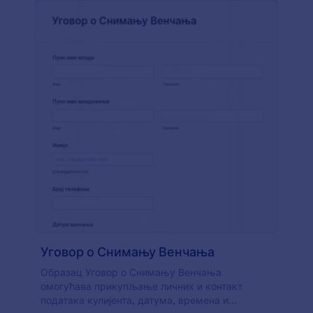
Уговор о Снимању Венчања
Образац Уговор о Снимању Венчања
омогућава прикупљање личних и контакт
података кулијента, датума, времена и