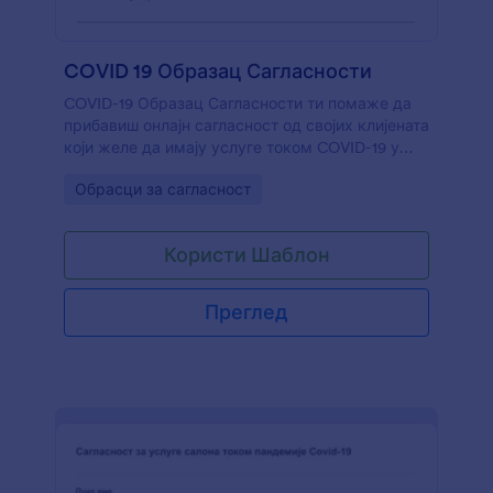
COVID 19 Образац Сагласности
COVID-19 Образац Сагласности ти помаже да
прибавиш онлајн сагласност од својих клијената
који желе да имају услуге током COVID-19 у
твом козметичком салону. Можеш у образац
Go to Category:
Обрасци за сагласност
додати своје смернице и процедуре и
прикупљати потписе о сагласности.
Користи Шаблон
Преглед