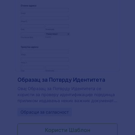
Образац за Потврду Идентитета
Овај Образац за Потврду Идентитета се
користи за проверу идентификације појединца
приликом издавања неких важних докумената.
Можеш прикупити контакт информације и све
Go to Category:
Обрасци за сагласност
остале потребне информације за верификацију
идентитета појединаца користећи овај Образац
за Потврду Идентитета. Само користи овај
Користи Шаблон
образац и почни да верификујеш идентитет