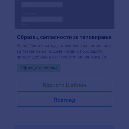
Образац сагласности за тетовирање
Коришћење овог сјајног шаблона за сагласност
за тетовирање ће дефинитивно побољшати
процес добијања сагласности од клијента. Није
потребно никакво кодирање
Go to Category:
Обрасци за салоне
Користи Шаблон
Преглед