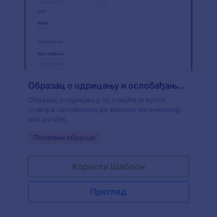
Образац о одрицању и ослобађању од одговорности за учешће
Образац о одрицању од учешћа је врста
уговора састављена да заштити организацију
или догађај.
Go to Category:
Пословни обрасци
Користи Шаблон
Преглед