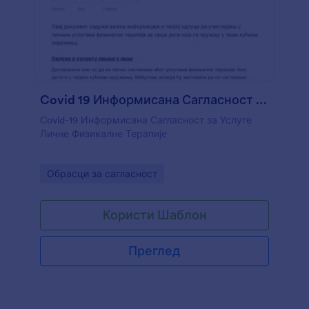
Covid 19 Информисана Сагласност за Услуге Личне Физикалне
Covid-19 Информисана Сагласност за Услуге
Личне Физикалне Терапије
Go to Category:
Обрасци за сагласност
Користи Шаблон
Преглед