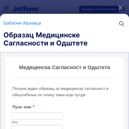
Dialog start
Пријави се бесплатно
Шаблони образаца
Образац Медицинске
Сагласности и Одштете
Категорије шаблона образаца
Шаблони образаца
Обрасци за сагласност
33 Шаблона