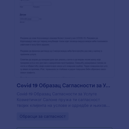
Covid 19 Образац Сагласности за Услуге Козметичког Салоне
Covid-19 Образац Сагласности за Услуге
Козметичког Салоне пружа ти сагласност
твојих клијента на услове и одредбе и њихов
пристанак на поштовање мера
Go to Category:
Обрасци за сагласност
предострожности због пандемије Covid-19
током услуге.