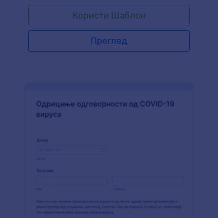
прикупио информације као што су њихови
Користи Шаблон
лични подаци, здравствено стање и осигурање
и њихове контакт податке. За школе и
пружаоце услуга овај шаблон Образац
Преглед
Медицинске Сагласности и Одштете довољан
је за лако добијање информисаног пристанка
спортиста. Заузетом спортисти треба само
неколико минута да попуни овај образац
одштете.