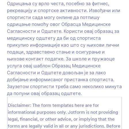
потписати.
Одрицања су врло честа, посебно за фитнес,
Преглед
рекреацију и спортске активности. Извођачи или
спортисти сада могу онлине да потпишу
одрицање помоћу овог Обрасца Медицинске
Сагласности и Одштете. Користи овај образац за
медицинску одштету да би од спортиста
прикупио информације као што су њихови лични
подаци, здравствено стање и осигурање и
њихове контакт податке. За школе и пружаоце
услуга овај шаблон Образац Медицинске
Сагласности и Одштете довољан је за лако
добијање информисаног пристанка спортиста.
Заузетом спортисти треба само неколико минута
да попуни овај образац одштете.
Disclaimer: The form templates here are for
informational purposes only. Jotform is not providing
legal, financial, or other advice, or implying that the
forms are legally valid in all or any jurisdictions. Before