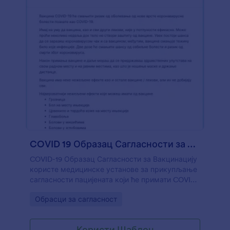
COVID 19 Образац Сагласности за Вакцинацију
COVID-19 Образац Сагласности за Вакцинацију
користе медицинске установе за прикупљање
сагласности пацијената који ће примати COVID-
-19 вакцине. Помоћу бесплатног COVID-19
Go to Category:
Обрасци за сагласност
Образац Сагласности за Вакцинацију можеш
да смањиш контакт са пацијентима и
прикупљаш информисани пристанак, е-потписе
Користи Шаблон