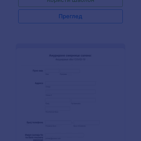
и историју болести онлајн! Почни тако што ћеш
ажурирати услове и одредбе како би
одговарали твојој установи. Затим подели
Преглед
образац директно са пацијентима, угради га на
свој веб сајт да би га пацијенти попунили пре
заказаног термина или омогући пацијентима да
га лично попуне на таблету или рачунару у
твојој канцеларији. Свака медицинска установа
је различита, зато слободно прилагоди образац
за пристанак додавањем лога, променом
фонтова и боја и одабиром жељеног виџета за
е-потпис. Обавезно унапреди налог за HIPAA
стандард да би заштитио осетљиве податке
пацијента. Поднете пријаве можеш аутоматски
претворити у PDF и лако их је преузети или
одштампати за своју евиденцију! Уклони
папирне обрасце и беспрекорно прикупљај
потписе обрасцем за сагласност на било ком
уређају помоћу JotForm-овог бесплатног
COVID-19 Обрасца Сагласности за
Вакцинацију.