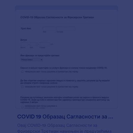
COVID 19 Образац Сагласности за Фризерски Третман
Овај COVID-19 Образац Сагласности за
Фризерски Третман намењен је предузећима