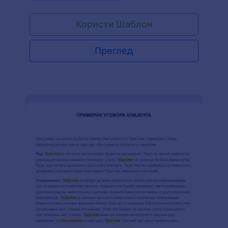
дозвољава предузећима да поново почну са
пословањем са мерама предострожности које
Користи Шаблон
су ту да помогну клијентима и власницима
предузећа. Са овим обрасцем сагласности
компаније за корона вирус твоји клијенти треба
Преглед
да попуне личне информације детаље услуге
са признањима поменутих мера против корона
вируса и пристанак поштовања истих. Можеш
прилагодити овај образац и прилагодити га
свом пословању мењањем, додавањем или
уклањањем постојећих поља, променом типа
текста и боје, позадине и распореда, и на крају
га можеш уградити у свој сајт или га користити
као независни образац.