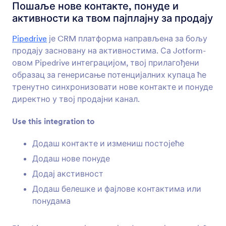
Интеграције обрасца
CRM
Пошаље нове контакте, понуде и
активности ка твом пајплајну за продају
CRM интеграције
Pipedrive
је CRM платформа направљена за бољу
181 интеграција
продају засновану на активностима. Са Jotform-
овом Pipedrive интеграцијом, твој прилагођени
образац за генерисање потенцијалних купаца ће
Најновије
Популарно
тренутно синхронизовати нове контакте и понуде
директно у твој продајни канал.
Use this integration to
HubSpot
Пошаљи нове контакте у свој CRM и креирај
Додаш контакте и измениш постојеће
нове прилике за продају
Додаш нове понуде
Додај акстивност
Active Campaign
Додаш белешке и фајлове контактима или
Aжурирај контакте и понуде користећи твој
понудама
CRM за продају