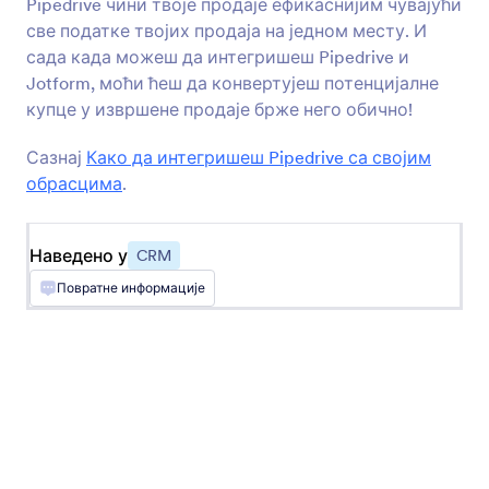
Pipedrive чини твоје продаје ефикаснијим чувајући
Salesforce
све податке твојих продаја на једном месту. И
Пошаљи нове потенцијалне купце, контакте
сада када можеш да интегришеш Pipedrive и
или налоге на твој CRM за продају
Jotform, моћи ћеш да конвертујеш потенцијалне
купце у извршене продаје брже него обично!
Keap
Сазнај
Како да интегришеш Pipedrive са својим
Додај нове контакте у твој CRM и додај
обрасцима
.
тагове.
Наведено у
CRM
Pipedrive
Повратне информације
Пошаље нове контакте, понуде и активности
ка твом пајплајну за продају
Zoho CRM
Тренутно пошаљи нове контакте твом CRM
систему.