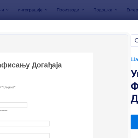
ни
интеграције
Производи
Подршка
Ентер
образаца
сци за сагласност
на
Ша
У
Ф
Д
: Уговор о Фотографисању Догађаја
: О
Преглед
Преглед