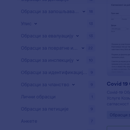
сагласности
сагласност
Обрасци за запошљавање
18
складу са 
фотографиј
Упис
права на п
13
као и забр
лицима. Из
Обрасци за евалуацију
13
GDPR-ом је
закона, као
Обрасци за повратне информације
22
обрасца мо
које образ
Обрасци за инспекцију
10
чланице ЕУ
Oбрасци за идентификацију потенцијалних клијената
9
Обрасци за чланство
9
Covid-19 О
Лични обрасци
1
Услуге Коз
сагласност 
Обрасци за петиције
9
одредбе и 
Go to Cate
Обрасци з
поштовање
Анкете
7
због пандем