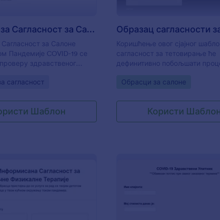
а синхронизујеш пријаве на
е које већ користиш, као
le Drive, Dropbox, Box,
Образац за Сагласност за Салоне Лепоте током Пандемиј?
други, са преко 100
 Сагласност за Салоне
Коришћење овог сјајног шабло
 интеграција образаца. Без
ом Пандемије COVID-19 се
сагласност за тетовирање ће
ј индустрији припадаш,
 проверу здравственог
дефинитивно побољшати проц
шаче и твој посао сигурним
ената и добијања
добијања сагласности од клије
демије корона вирусом са
gory:
Go to Category:
а сагласност
Обрасци за салоне
 за услуге салона лепоте.
потребно никакво кодирање
, онлајн обрасцем за
дговорности од COVID-19
и ти помаже да брзо
ористи Шаблон
Користи Шабло
лектронске потписе. "