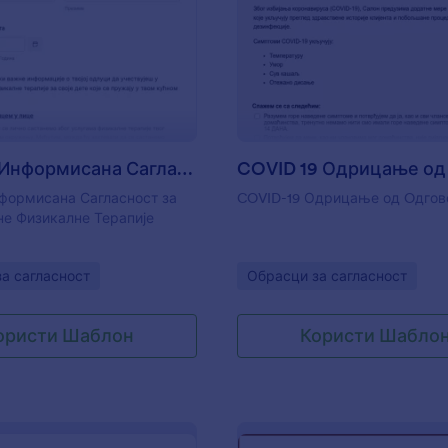
: Covid 19 Информисана Сагласност за Услу
: C
Преглед
Преглед
Covid 19 Информисана Сагласност за Услуге Личне Физикалне
нформисана Сагласност за
COVID-19 Одрицање од Oдгов
не Физикалне Терапије
gory:
Go to Category:
а сагласност
Обрасци за сагласност
ористи Шаблон
Користи Шабло