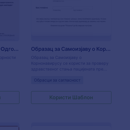
ге Личне Физикалне
OVID 19 Одрицање од Oдговорности
: Образац за Самои
Преглед
COVID 19 Одрицање од Oдговорности
Образац за Самоизјаву о Корнонавирусу
орности
Образац за Самоизјаву о
Корнонавирусу се користи за проверу
здравственог стања пацијената пре
заказаног термина.
Go to Category:
Обрасци за сагласност
н
Користи Шаблон