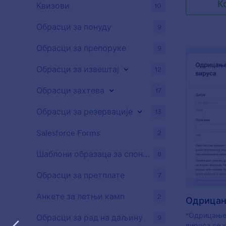
К
Квизови
10
Обрасци за понуду
9
Обрасци за препоруке
9
Обрасци за извештај
12
Обрасци захтева
17
Обрасци за резервације
13
Salesforce Forms
2
Шаблони образаца за спонзорство
8
Обрасци за претплате
7
Анкете за летњи камп
2
"Одрицање 
Обрасци за рад на даљину
9
вируса се 