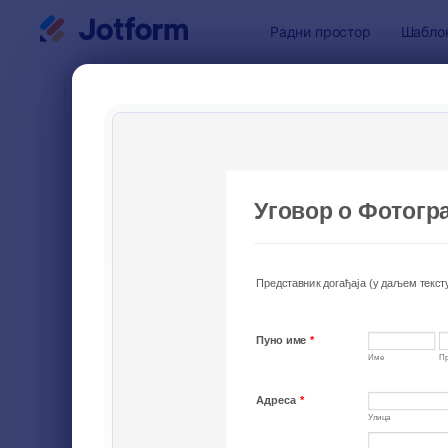
Dialog start
Радни простор
Шабло
Шаблони 
Обра
СОРТИРАЈ ПО
Популарно
33 Шабло
ИЗГЛЕД ОБРАСЦА
Classic
ВРСТЕ
Обрасци за наручивање
20
Обрасци за регистрацију
40