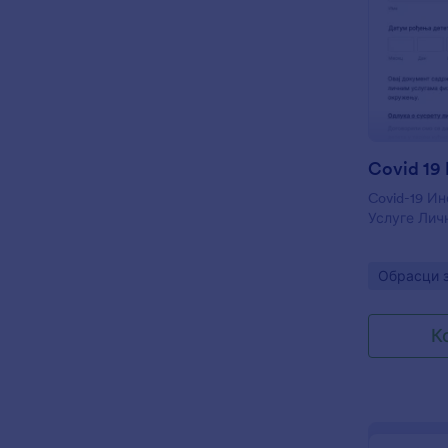
Covid-19 И
Услуге Лич
Go to Cate
Обрасци з
К