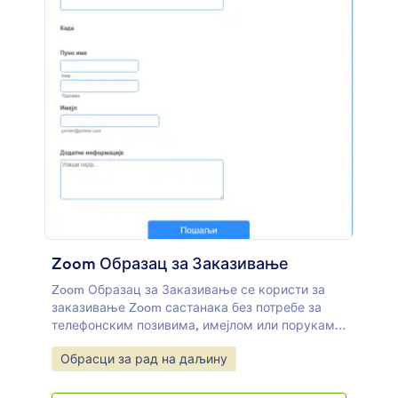
Zoom Образац за Заказивање
Zoom Образац за Заказивање се користи за
заказивање Zoom састанака без потребе за
телефонским позивима, имејлом или порукама
са клијентима. Користи овај бесплатни онлине
Go to Category:
Обрасци за рад на даљину
Zoom Образац за Заказивање да аутоматски
закажеш Zoom састанке са својим клијентима
или пацијентима! Само прилагоди образац тако