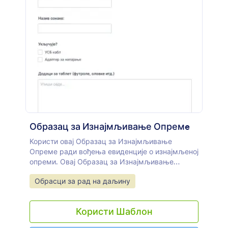
Образац за Изнајмљивање Опремe
Користи овај Образац за Изнајмљивање
Опреме ради вођења евиденције о изнајмљеној
опреми. Овај Образац за Изнајмљивање
Опреме садржи поља у којима се наводи
Go to Category:
Обрасци за рад на даљину
опрема, детаљи о кориснику и услови. Такође,
захваљујући дугмету за штампање, можеш
лако одштампати образац за било коју даљу
Користи Шаблон
употребу.