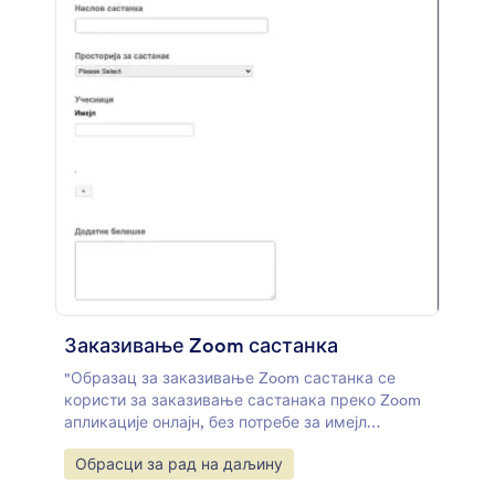
Заказивање Zoom састанка
"Образац за заказивање Zoom састанка се
користи за заказивање састанака преко Zoom
апликације онлајн, без потребе за имејл
дописивањима или позивима. Са бесплатним
Go to Category:
Обрасци за рад на даљину
обрасцем за заказивање Zoom састанака
колеге или клијенти могу послати захтев за