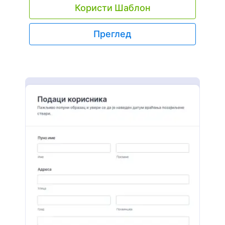
Користи Шаблон
да одговара твом предузећу или здравственој
организацији, интегриши га са својим Zoom
налогом и угради образац у свој веб сајт или га
Преглед
дели директно са клијентима. Свака
резервација термина ће се аутоматски
синхронизовати са твојим Zoom налогом, а
имејл са потврдом ће бити послат клијенту или
пацијенту. Направи свој Zoom Образац за
Заказивање додавањем свог логотипа,
променом фонтова и боја и одабиром
временских термина и трајања термина – а
пошто ниједан термин не може бити изабран
два пута, избећи ћеш дуплу резервацију! Поред
интеграције са Zoom-ом, можеш се повезати и
са 100+ других апликација да би прихватио
плаћање накнада, додао нове клијенте у свој
CRM, синхронизовао састанке са Google
Calendar и још много тога. Уз наш бесплатни
Zoom Образац за Заказивање термина који
олакшава заказивање прегледа, имаћеш више
времена да се припремиш за састанке са
клијентима и пацијентима.