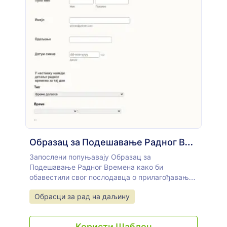
Образац за Подешавање Радног Времена
Запослени попуњавају Образац за
Подешавање Радног Времена како би
обавестили свог послодавца о прилагођавању
распореда у случају да су унели погрешна
Go to Category:
Обрасци за рад на даљину
времена или су заборавили да се пријаве или
одјаве. Помоћу овог бесплатног онлајн Образац
за Подешавање Радног Времена, твоји
Користи Шаблон