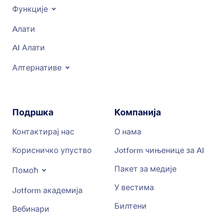
Функције
Aлати
AI Алати
Алтернативе
Подршка
Компанија
Контактирај нас
О нама
Корисничко упуство
Jotform чињенице за AI
Пакет за медије
Помоћ
У вестима
Jotform академија
Билтени
Вебинари