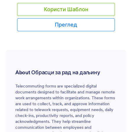
састанак бирајући доступан термин из твог
Користи Шаблон
личног календара. Да почнеш, прилагоди
дизајн шаблона да се слаже са твојим
предузећем. Затим угради образац у свој сајт
Преглед
или подели линк обрасца и почни са
прикупљањем термина састанака. Слободно
додај свој лого, промени стил текста и боју или
додај додатна поља за прикупљање више
информација – са нашим једноставним
креатором образаца, потребно је свега пар
кликова да креираш савршен образац за твоје
потребе. Такође можеш повезати преко 100
About Обрасци за рад на даљину
других апликација додати термина у
апликацију за табеле и још много тога. Наш
Telecommuting forms are specialized digital
бесплатан образац за заказивање Zoom
documents designed to facilitate and manage remote
састанака ће ти олакшати креирање
work arrangements within organizations. These forms
виртуелних састанака да можеш да проведеш
are used to collect, track, and approve information
мање времена у организацији и више времена
related to telework requests, equipment needs, daily
спремајући се за следећи важан састанак."
check-ins, productivity reports, and policy
acknowledgments. They help streamline
communication between employees and