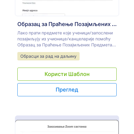
Образац за Праћење Позајмљених Предмета
Лако прати предмете које ученици/запослени
позајмљују из учионице/канцеларије помоћу
Образац за Праћење Позајмљених Предмета.
Да би водио прецизан попис ко је позајмио шта
Go to Category:
Обрасци за рад на даљину
и када, потребан ти је Образац за Праћење
Позајмљених Предмета који прикупља све
релевантне информације. Ако желиш да
Користи Шаблон
креираш сопствени образац, почни са нашим
Образац за Праћење Позајмљених Предмета,
а затим га прилагоди својим потребама.
Преглед
Помоћу потпуно прилагодљивих шаблона
можеш да изабереш апликације и виџете који
одговарају предмету која се позајмљује.