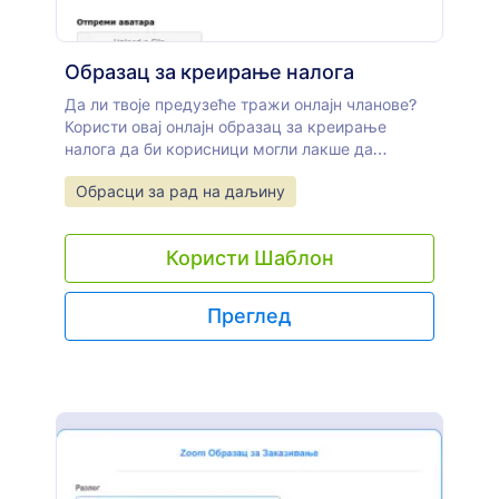
плаћени за свој рад — без потребе за слаљем
имејлова или телефонским позивима.
Образац за креирање налога
Да ли твоје предузеће тражи онлајн чланове?
Користи овај онлајн образац за креирање
налога да би корисници могли лакше да
пошаљу захтев за креирање. Овај образац
Go to Category:
Обрасци за рад на даљину
садржи личне информације, корисничко име
које корисник жели, као и опцију за отпремање
аватара. На крају, образац можеш да уградиш
Користи Шаблон
у свој сајт или да га користиш независно,
делећи директан URL.
Преглед