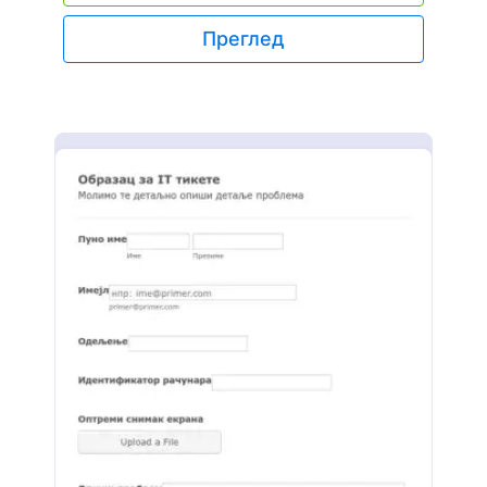
оперативни систем и детаље о проблему.
Корисници такође могу и да отпреме снимак
Преглед
екрана проблема користећи овај Образац за
Праћење Проблема.