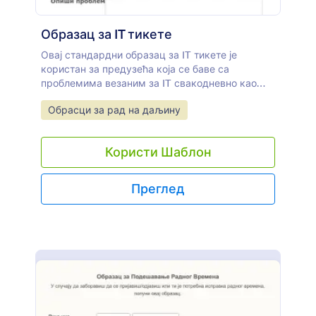
Образац за IT тикете
Овај стандардни образац за IT тикете је
користан за предузећа која се баве са
проблемима везаним за IT свакодневно као
што је решавање проблема мреже на разним
Go to Category:
Обрасци за рад на даљину
уређајима и одељењима. Можеш користити
овај образац који дозвољава отпремање
фајлова везаних за проблем на сваком систему
Користи Шаблон
и нуди могућности додатних информација.
Можеш га користити као примарни алат за
комуникацију.
Преглед