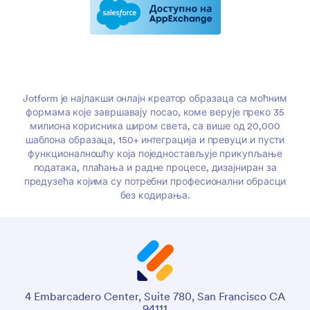
Jotform је најлакши онлајн креатор образаца са моћним
формама које завршавају посао, коме верује преко 35
милиона корисника широм света, са више од 20,000
шаблона образаца, 150+ интеграција и превуци и пусти
функционалношћу која поједностављује прикупљање
података, плаћања и радне процесе, дизајниран за
предузећа којима су потребни професионални обрасци
без кодирања.
4 Embarcadero Center, Suite 780, San Francisco CA
94111