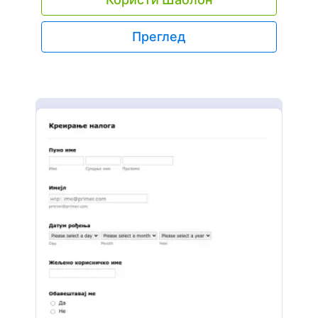
запослени могу лако да те обавесте да ли је
потребно ажурирање њиховог радног
времена. Да почнеш да прикупљаш пријаве,
Преглед
прилагоди образац тако да одговара твом
предузећу. Затим га угради на веб сајт свог
предузећа или га подели директно са
запосленима да би почео да добијаш одговоре
онлајн. Запослени могу да попуне образац на
било ком уређају, а пријаве се безбедно чувају
на вашем Jotform налогу. Нека овај Образац за
Подешавање Радног Времена одговара твом
пословању додавањем свог логотипа,
укључујући додатна питања релевантна за
твоју индустрију, или чак променом боја
шаблона за персонализовани изглед помоћу
нашег "превуци и пусти" Кретора Образаца!
Ако такође желиш да синхронизујеш одговоре
са другим налозима које већ користиш, као што
су Google Sheets, Dropbox или Google Drive,
уради то аутоматски помоћу Jotform-ових 100+
бесплатних интеграција. Беспрекорним
прикупљањем захтева, ти и твој тим можете
да се уверите да запослени буду поштено