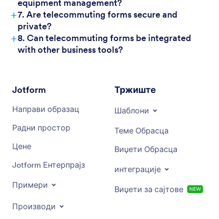
equipment management?
+
7. Are telecommuting forms secure and
private?
+
8. Can telecommuting forms be integrated
with other business tools?
Jotform
Тржиште
Направи образац
Шаблони
Радни простор
Теме Обрасца
Цене
Виџети Обрасца
Jotform Ентерпрајз
интеграције
Примери
Виџети за сајтове
NEW
Производи