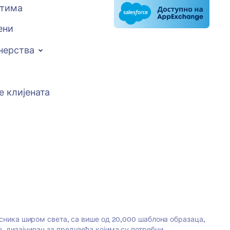
стима
ени
нерства
е клијената
исника широм света, са више од 20,000 шаблона образаца,
, дизајниран за предузећа којима су потребни