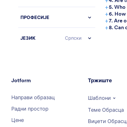
+
4. Are 
+
5. Who 
+
6. How 
ПРОФЕСИЈЕ
+
7. Are 
+
8. Can 
ЈЕЗИК
Српски
Jotform
Тржиште
Направи образац
Шаблони
Радни простор
Теме Обрасца
Цене
Виџети Обрасц