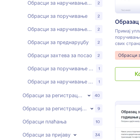
Обрасци за наручивање производа
2
Обрасци за поручивање
2
Обрасци за наручивање хране и пића
2
Примај упл
поручивање
Обрасци за преднаруџбу
2
свих страна
креатором,
Обрасци захтева за посао
Go to Cate
2
Обрасци 
изменити о
својим потр
Обрасци за поручивање мајица
1
можеш дода
К
тражиш дод
корисника.
Обрасци за наручивање фотографија
1
Обрасци за регистрацију
40
Обрасци за регистрацију на догађај
9
Обрасци плаћања
10
Обрасци за пријаву
34