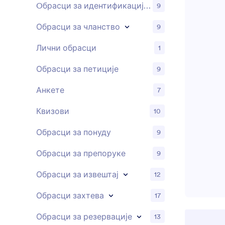
Oбрасци за идентификацију потенцијалних клијената
9
Обрасци за чланство
9
Лични обрасци
1
Обрасци за петиције
9
Анкете
7
Квизови
10
Обрасци за понуду
9
Обрасци за препоруке
9
Обрасци за извештај
12
Обрасци захтева
17
Обрасци за резервације
13