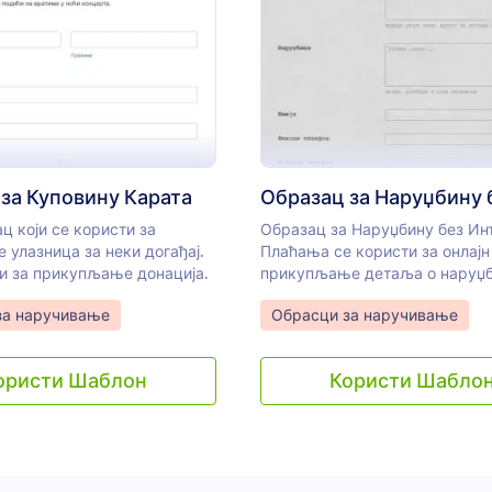
: Образац за Куповину Карата
: О
Преглед
Преглед
за Куповину Карата
ац који се користи за
Образац за Наруџбину без Ин
 улазница за неки догађај.
Плаћања се користи за онлајн
 и за прикупљање донација.
прикупљање детаља о наруџ
gory:
Go to Category:
за наручивање
Обрасци за наручивање
ористи Шаблон
Користи Шабло