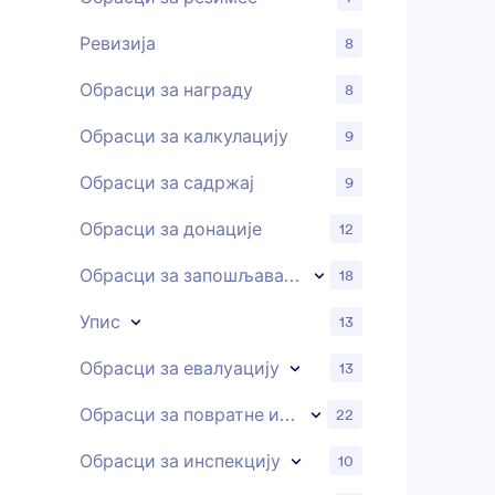
Ревизија
8
Обрасци за награду
8
Обрасци за калкулацију
9
Обрасци за садржај
9
Обрасци за донације
12
Обрасци за запошљавање
18
Упис
13
Обрасци за евалуацију
13
Обрасци за повратне информације
22
Обрасци за инспекцију
10