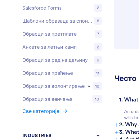
Salesforce Forms
2
Шаблони образаца за спонзорство
8
Обрасци за претплате
7
Анкете за летњи камп
2
Обрасци за рад на даљину
9
Обрасци за праћење
11
Често
Обрасци за волонтирање
12
-
1. What
Обрасци за венчања
10
Све категорије
An orde
wish to
+
2. Why 
+
3. What
INDUSTRIES