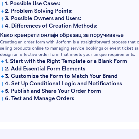
+
1. Possible Use Cases:
+
2. Problem Solving Points:
+
3. Possible Owners and Users:
+
4. Differences of Creation Methods:
Product Sales:
Како креирати онлајн образац за поручивање
Service Bookings:
Creating an order form with Jotform is a straightforward process that c
Event Orders:
selling products online to managing service bookings or event ticket sa
Wholesale Orders:
design an effective order form that meets your unique requirements:
+
1. Start with the Right Template or a Blank Form
+
2. Add Essential Form Elements
+
3. Customize the Form to Match Your Brand
+
4. Set Up Conditional Logic and Notifications
+
5. Publish and Share Your Order Form
+
6. Test and Manage Orders