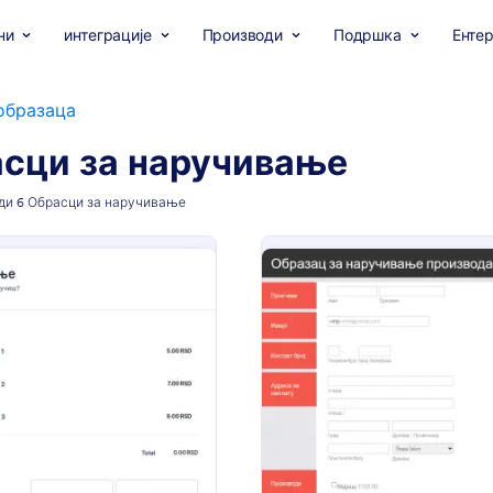
ни
интеграције
Производи
Подршка
Ентер
образаца
сци за наручивање
уди 6 Обрасци за наручивање
: Образац за поручивање производа
: О
Преглед
Преглед