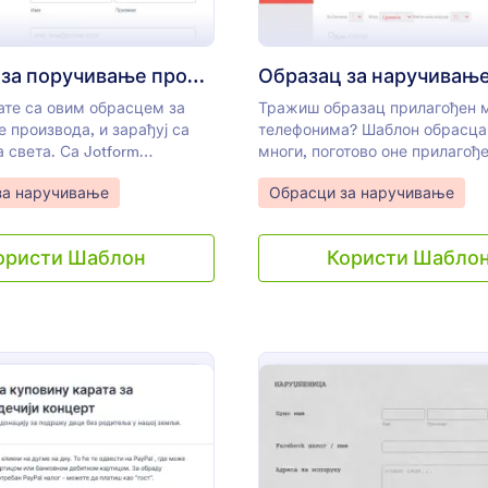
Образац за поручивање производа
ате са овим обрасцем за
Тражиш образац прилагођен 
 производа, и зарађуј са
телефонима? Шаблон обрасца
 света. Са Jotform
многи, поготово оне прилагођ
 можеш са лакоћом
мобилним уређајима. Овај обр
gory:
Go to Category:
за наручивање
Обрасци за наручивање
бразац и пролагодити са
наручивање производа прила
ебама. Уколико је потребно,
телефонима ће бити савршен з
ти још поља на образац да
Образац за поручивање је до
ористи Шаблон
Користи Шабло
атне информације од
са прилагођеним дизајном и 
PayPal систем за уплате и пр
контакт информације твојих к
заједно са адресом за наплату
поштарину, као и детаље пор
производа.