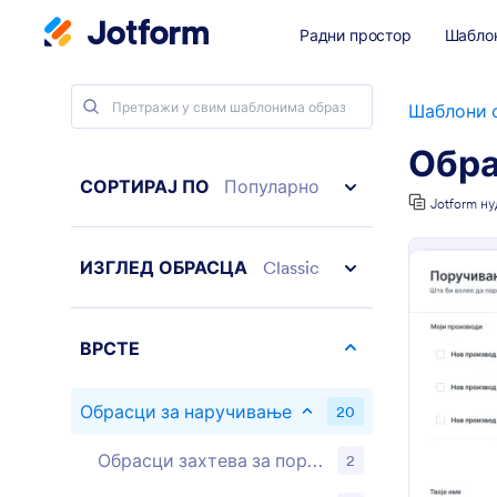
Радни простор
Шабло
Шаблони 
Обра
СОРТИРАЈ ПО
Популарно
Jotform н
ИЗГЛЕД ОБРАСЦА
Classic
ВРСТЕ
Обрасци за наручивање
20
Обрасци захтева за поруџбину
2