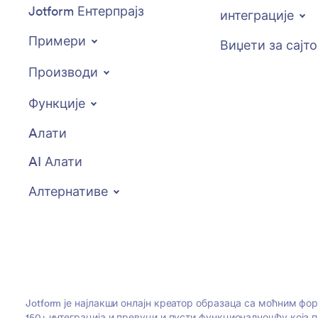
Jotform Ентерпрајз
интеграције
Примери
Виџети за сајт
Производи
Функције
Aлати
AI Алати
Алтернативе
Jotform је најлакши онлајн креатор образаца са моћним фо
150+ интеграција и превуци и пусти функционалношћу која