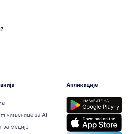
s?
анија
Апликације
ма
rm чињенице за AI
 за медије