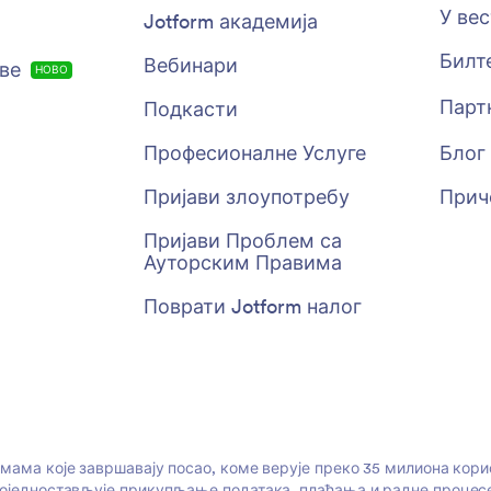
У ве
Jotform академија
Билт
Вебинари
ове
НОВО
Парт
Подкасти
Професионалне Услуге
Блог
Пријави злоупотребу
Прич
Пријави Проблем са
Ауторским Правима
Поврати Jotform налог
рмама које завршавају посао, коме верује преко 35 милиона кор
 поједностављује прикупљање података, плаћања и радне процесе