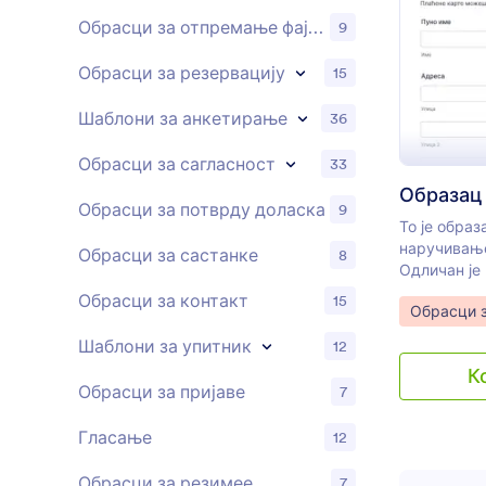
Обрасци за отпремање фајловa
9
Обрасци за резервацију
15
Шаблони за анкетирање
36
Обрасци за сагласност
33
Образац 
Обрасци за потврду доласка
9
То је образ
наручивање
Обрасци за састанке
8
Одличан је
Обрасци за контакт
15
Go to Cate
Обрасци 
Шаблони за упитник
12
К
Обрасци за пријаве
7
Гласање
12
Обрасци за резимее
7