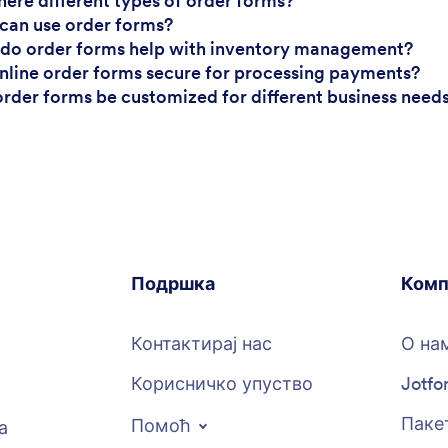
there different types of order forms?
can use order forms?
do order forms help with inventory management?
online order forms secure for processing payments?
order forms be customized for different business need
Подршка
Комп
Контактирај нас
О на
Корисничко упуство
Jotfo
Пакет
Помоћ
а