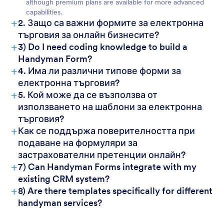
although premium plans are available for more advanced
capabilities.
+
2. Защо са важни формите за електронна
търговия за онлайн бизнесите?
+
3) Do I need coding knowledge to build a
Handyman Form?
+
4. Има ли различни типове форми за
електронна търговия?
+
5. Кой може да се възползва от
използването на шаблони за електронна
търговия?
+
Как се поддържа поверителността при
подаване на формуляри за
застрахователни претенции онлайн?
+
7) Can Handyman Forms integrate with my
existing CRM system?
+
8) Are there templates specifically for different
handyman services?