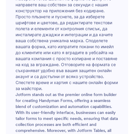
направете ваш собствен за секунди с нашия
конструктор на приложения без кодиране.
Просто плъзнете и пуснете, за да изберете
шрифтове и цветове, да редактирате текстови
полета и елементи от контролния списък, да
инсталирате джаджи и интеграции и да качите
ваша собствена уникална марка. Споделете
вашата форма, като изпратите покани по имейл
до клиентите или като я вградите в уебсайта на
вашата компания с просто копиране и поставяне
на код за вграждане. Отговорите на формата се
съхраняват удобно във вашия защитен онлайн
акаунт и са достъпни от всяко устройство.
Спестете време и хартия с нашите онлайн форми
за майстори.
Jotform stands out as the premier online form builder
for creating Handyman Forms, offering a seamless
blend of customization and automation capabilities.
With its user-friendly interface, businesses can easily
tailor forms to meet specific needs, ensuring that data
collection processes are both efficient and
comprehensive. Moreover, with Jotform Tables, all