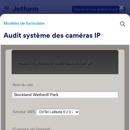
Début du dialogue
Inscrivez-vous gratuitement
Modèles de formulaire
Audit système des caméras IP
Catégories des modèles de formulaires
Modèles de formulaire
Formulaires abrégés
6 modèles