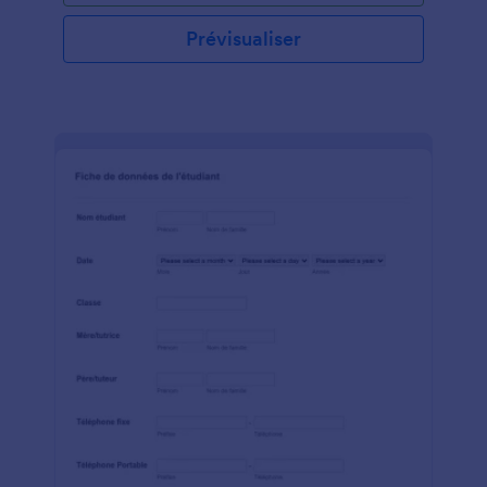
avez besoin. Personnalisez simplement les champs
du formulaire en fonction de votre entreprise,
Prévisualiser
partagez le formulaire avec vos employés pour le
remplir sur n'importe quel appareil et examinez les
soumissions dans votre compte Jotform sécurisé.
Vous pouvez afficher et modifier les réponses sur
n'importe quel ordinateur, tablette ou smartphone,
et convertir instantanément les soumissions en
documents PDF imprimables et téléchargeables.
Chaque entreprise est différente, alors personnalisez
ce modèle de formulaire d'évaluation des risques en
fonction de vos besoins avec notre générateur de
formulaires par glisser-déposer. Ajoutez ou
supprimez des questions, incluez le logo de votre
entreprise ou ajoutez des champs de
téléchargement de fichiers pour collecter des
pièces justificatives. Si vous utilisez également
d'autres comptes pour stocker vos données, tels
que Google Sheets, Google Drive, Dropbox ou Box,
synchronisez automatiquement les soumissions avec
ces applications avec les plus de 100 intégrations de
formulaires gratuits de Jotform. L'identification et
l'élimination des risques aident à renforcer les