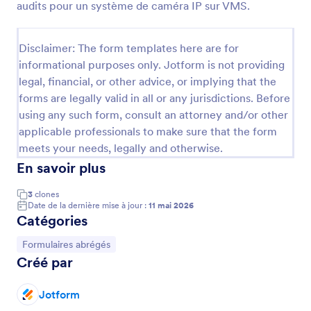
audits pour un système de caméra IP sur VMS.
prévoit-il de faire après avoir terminé après le BAC ?
Prévisualiser
De plus, ce modèle de formulaire de
renseignements personnels permet à vos élèves de
Disclaimer: The form templates here are for
télécharger leur photo.
informational purposes only. Jotform is not providing
legal, financial, or other advice, or implying that the
forms are legally valid in all or any jurisdictions. Before
using any such form, consult an attorney and/or other
applicable professionals to make sure that the form
meets your needs, legally and otherwise.
En savoir plus
3
clones
Date de la dernière mise à jour :
11 mai 2026
Catégories
Accéder à la catégorie :
Formulaires abrégés
Créé par
Jotform