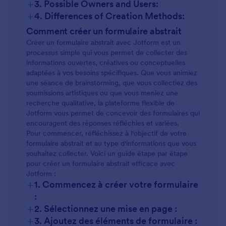
+
3. Possible Owners and Users:
+
4. Differences of Creation Methods:
Le contenu et les champs peuvent varier
Comment créer un formulaire abstrait
considérablement :
Créer un formulaire abstrait avec Jotform est un
processus simple qui vous permet de collecter des
informations ouvertes, créatives ou conceptuelles
adaptées à vos besoins spécifiques. Que vous animiez
une séance de brainstorming, que vous collectiez des
soumissions artistiques ou que vous meniez une
recherche qualitative, la plateforme flexible de
Jotform vous permet de concevoir des formulaires qui
encouragent des réponses réfléchies et variées.
Pour commencer, réfléchissez à l'objectif de votre
formulaire abstrait et au type d'informations que vous
souhaitez collecter. Voici un guide étape par étape
pour créer un formulaire abstrait efficace avec
Jotform :
+
1. Commencez à créer votre formulaire
:
+
2. Sélectionnez une mise en page :
+
3. Ajoutez des éléments de formulaire :