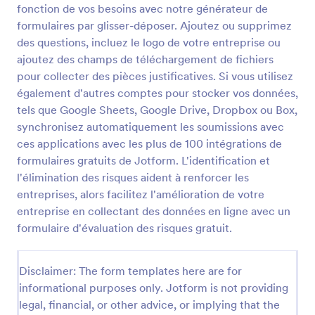
fonction de vos besoins avec notre générateur de
Formulaire Jeu Concours Sur Le Miel
formulaires par glisser-déposer. Ajoutez ou supprimez
des questions, incluez le logo de votre entreprise ou
Formulaire avec questions sur le thème du miel pour
un jeu concours, avec recueil des données
ajoutez des champs de téléchargement de fichiers
personnelles des répondants.
pour collecter des pièces justificatives. Si vous utilisez
également d'autres comptes pour stocker vos données,
Go to Category:
Formulaires abrégés
tels que Google Sheets, Google Drive, Dropbox ou Box,
synchronisez automatiquement les soumissions avec
Utiliser le modèle
ces applications avec les plus de 100 intégrations de
formulaires gratuits de Jotform. L'identification et
Prévisualiser
l'élimination des risques aident à renforcer les
entreprises, alors facilitez l'amélioration de votre
entreprise en collectant des données en ligne avec un
formulaire d'évaluation des risques gratuit.
Disclaimer: The form templates here are for
informational purposes only. Jotform is not providing
legal, financial, or other advice, or implying that the