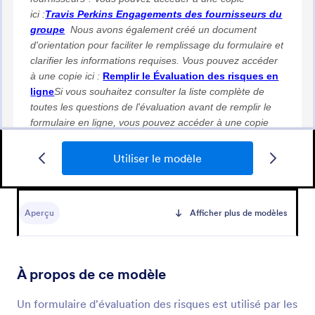
Utiliser le modèle
Formulaire De Renseignements Sur L'étudiant
Vous voulez mieux connaître vos élèves ? En
utilisant ce formulaire de renseignements d'avis
Aperçu
Afficher plus de modèles
personnels pour les étudiants, vous pouvez
facilement obtenir des informations sur les
Go to Category:
Formulaires enseignement
étudiants, comme leur identité personnelle, les
membres de leur famille et des questions
À propos de ce modèle
supplémentaires telles que : joue-t-il dans une
Utiliser le modèle
équipe sportive scolaire, a-t-il un ordinateur à la
Un formulaire d'évaluation des risques est utilisé par les
maison, a-t-il accès à Internet à la maison, que