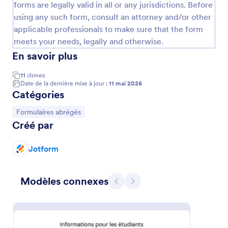
forms are legally valid in all or any jurisdictions. Before
using any such form, consult an attorney and/or other
applicable professionals to make sure that the form
meets your needs, legally and otherwise.
En savoir plus
11
clones
Date de la dernière mise à jour :
11 mai 2026
Catégories
Accéder à la catégorie :
Formulaires abrégés
Créé par
Évaluation Des Risques En Ligne
Jotform
Un formulaire d'évaluation des risques est utilisé par
les entreprises pour identifier et résoudre les risques
sur le lieu de travail. Que vous cherchiez à identifier
Modèles connexes
les risques pour la sécurité des employés, à analyser
Précédent
Suivant
Go to Category:
Formulaires abrégés
l'impact environnemental de votre entreprise ou à
surveiller la qualité de vos produits, utilisez notre
formulaire d'évaluation des risques en ligne gratuit
Utiliser le modèle
pour collecter facilement les données dont vous