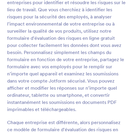
entreprises pour identifier et résoudre les risques sur le
prévoit-il de faire après avoir terminé après le BAC ?
Prévisualiser
De plus, ce modèle de formulaire de
lieu de travail. Que vous cherchiez à identifier les
renseignements personnels permet à vos élèves de
risques pour la sécurité des employés, à analyser
télécharger leur photo.
l'impact environnemental de votre entreprise ou à
surveiller la qualité de vos produits, utilisez notre
formulaire d'évaluation des risques en ligne gratuit
pour collecter facilement les données dont vous avez
besoin. Personnalisez simplement les champs du
formulaire en fonction de votre entreprise, partagez le
formulaire avec vos employés pour le remplir sur
n'importe quel appareil et examinez les soumissions
dans votre compte Jotform sécurisé. Vous pouvez
afficher et modifier les réponses sur n'importe quel
ordinateur, tablette ou smartphone, et convertir
instantanément les soumissions en documents PDF
imprimables et téléchargeables.
Chaque entreprise est différente, alors personnalisez
ce modèle de formulaire d'évaluation des risques en