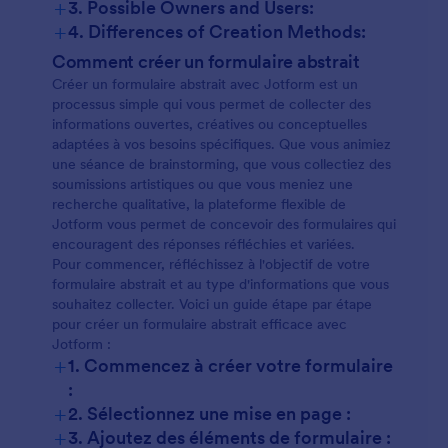
+
3. Possible Owners and Users:
+
4. Differences of Creation Methods:
Le contenu et les champs peuvent varier
Comment créer un formulaire abstrait
considérablement :
Créer un formulaire abstrait avec Jotform est un
processus simple qui vous permet de collecter des
informations ouvertes, créatives ou conceptuelles
adaptées à vos besoins spécifiques. Que vous animiez
une séance de brainstorming, que vous collectiez des
soumissions artistiques ou que vous meniez une
recherche qualitative, la plateforme flexible de
Jotform vous permet de concevoir des formulaires qui
encouragent des réponses réfléchies et variées.
Pour commencer, réfléchissez à l'objectif de votre
formulaire abstrait et au type d'informations que vous
souhaitez collecter. Voici un guide étape par étape
pour créer un formulaire abstrait efficace avec
Jotform :
+
1. Commencez à créer votre formulaire
:
+
2. Sélectionnez une mise en page :
+
3. Ajoutez des éléments de formulaire :