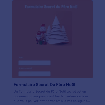
aussi facile que d'emballer des cadeaux ! Grâce à
notre Générateur de formulaires, il vous suffit de
glisser-déposer des champs de formulaire, modifier
le style et la mise en page du formulaire et l’intégrer
à plus de 100 applications pour synchroniser
automatiquement les commandes avec vos autres
comptes en ligne. Vous pouvez aussi facilement
configurer un email de confirmation que les clients
recevront immédiatement après avoir envoyé leur
commande. Faites-vous plaisir pendant les fêtes de
fin d'année avec un formulaire de commande de
paquets de Noël personnalisé qui simplifie le
paiement et augmente vos ventes en ligne.
Formulaire Secret Du Père Noël
Un Formulaire Secret du Père Noël secret est un
document utilisé pour identifier le meilleur cadeau
que vous pouvez offrir à vos amis, à vos collègues