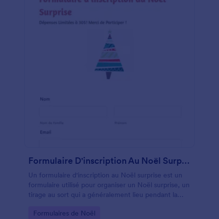
Formulaire D'inscription Au Noël Surprise
Un formulaire d'inscription au Noël surprise est un
formulaire utilisé pour organiser un Noël surprise, un
tirage au sort qui a généralement lieu pendant la
période des fêtes et où les participants sont
Go to Category:
Formulaires de Noël
désignés au hasard pour acheter et offrir un cadeau