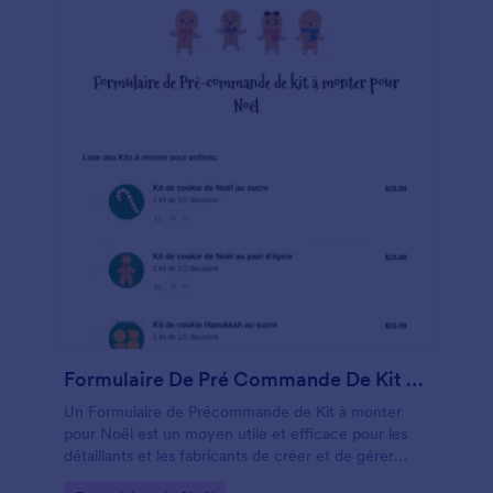
travaux, les intégrer à vos autres comptes, ajouter
une carte ou un message à vos clients, il vous suffit
d'utiliser notre Générateur de Formulaires gratuit
pour conserver les informations dont vous avez
besoin. Envoyez les informations collectées vers
Google Drive ou Dropbox, suivez l'achèvement des
travaux dans un service de stockage ou informez
vos clients de la date de fin des travaux grâce à un
Formulaire gratuit en ligne pour le démontage des
illuminations de Noël.
Formulaire De Pré Commande De Kit à Monter Pour Noël
Un Formulaire de Précommande de Kit à monter
pour Noël est un moyen utile et efficace pour les
détaillants et les fabricants de créer et de gérer
leurs précommandes de kits à monter pour Noël. Un