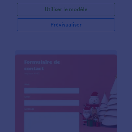
commande, de la date de commande, de la date et
Utiliser le modèle
heure de l'événement, des aliments sélectionnés
dans le menu, du mode et détails du paiement, ainsi
que des rappels. La section du menu alimentaire
Prévisualiser
utilise l'outil Tableau de saisie pour afficher les
données sous forme de tableau. Le tableau
comprend le nom de l'invité, les entrées, le plat
principal et le dessert. Ce modèle de formulaire
utilise l'outil Liste de produits qui demande le
nombre d'invités et calcule automatiquement le
montant total en déduisant la taxe. Grâce au widget
ID unique, un numéro de commande est généré
automatiquement pour chaque réservation. Vous
pouvez modifier la couleur, la police et la mise en
page de ce modèle en utilisant notre Générateur de
formulaire qui est très facile à utiliser.