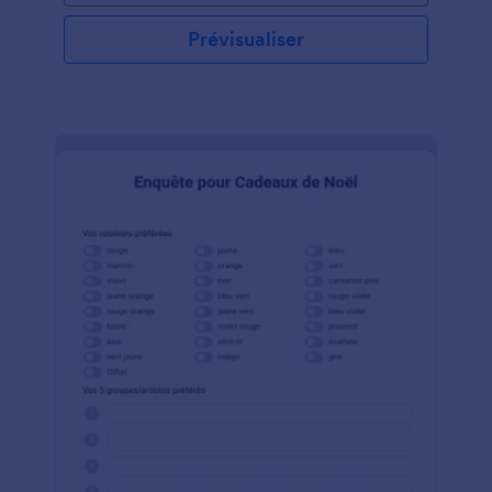
employeur. Il lui permettra de choisir le type de vin,
de chocolat, de biscuits et de fromage qu'il recevra.
Prévisualiser
Ce formulaire de Choix des Cadeaux de Noël
contient des champs qui demandent le nom de
l'employé, son numéro d'identification, son adresse
électronique, son département et le type de
couleur qu'il souhaite. Ce modèle de formulaire
utilise l'outil Liste de produits qui permet au
répondant de sélectionner le type de produit qu'il
préfère. Cet outil permet également au créateur du
formulaire d'insérer l'image de chaque produit qui
rendra le formulaire plus attrayant et présentable.
Cet outil dispose d'une fonction de calcul qui
additionne automatiquement le montant total des
produits sélectionnés. Ce modèle de formulaire peut
être modifié et personnalisé grâce au Générateur de
formulaires.