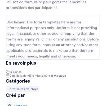
Utilisez ce formulaire pour gérer facilement les
Formulaire de réservation pour le réveillon de Noël
Prévisualiser
contient des champs qui renseignement sur le nom,
propositions des participants !
l’adresse email, le numéro de téléphone et une
confirmation de participation. Il utilise le widget de
Liste Paramétrable qui permet à la personne invitée
Disclaimer: The form templates here are for
d’enregistrer les personnes qui l’accompagneront.
informational purposes only. Jotform is not providing
Ce widget est utile si vous ne savez pas combien de
legal, financial, or other advice, or implying that the
personnes accompagnent l’invité car il lui permet
forms are legally valid in all or any jurisdictions. Before
d’ajouter des champs identiques dynamiquement.
using any such form, consult an attorney and/or other
Ce modèle de formulaire utilise aussi l’élément
Paragraphe pour afficher le contenu statique et le
applicable professionals to make sure that the form
texte, il est le plus souvent utilisé pour apporter des
meets your needs, legally and otherwise.
informations importantes ou des instructions. Vous
En savoir plus
pouvez insérer plus d’images ou personnaliser la
mise en page en utilisant le Générateur de
19
clones
formulaire.
Date de la dernière mise à jour :
11 mai 2026
Catégories
Accéder à la catégorie :
Formulaires de Noël
Créé par