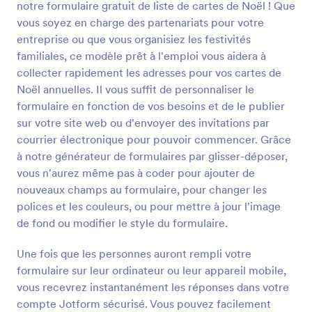
notre formulaire gratuit de liste de cartes de Noël ! Que
Formulaire de réservation pour le réveillon de Noël
Prévisualiser
contient des champs qui renseignement sur le nom,
vous soyez en charge des partenariats pour votre
l’adresse email, le numéro de téléphone et une
entreprise ou que vous organisiez les festivités
confirmation de participation. Il utilise le widget de
familiales, ce modèle prêt à l'emploi vous aidera à
Liste Paramétrable qui permet à la personne invitée
collecter rapidement les adresses pour vos cartes de
d’enregistrer les personnes qui l’accompagneront.
Noël annuelles. Il vous suffit de personnaliser le
Ce widget est utile si vous ne savez pas combien de
personnes accompagnent l’invité car il lui permet
formulaire en fonction de vos besoins et de le publier
d’ajouter des champs identiques dynamiquement.
sur votre site web ou d'envoyer des invitations par
Ce modèle de formulaire utilise aussi l’élément
courrier électronique pour pouvoir commencer. Grâce
Paragraphe pour afficher le contenu statique et le
à notre générateur de formulaires par glisser-déposer,
texte, il est le plus souvent utilisé pour apporter des
vous n'aurez même pas à coder pour ajouter de
informations importantes ou des instructions. Vous
pouvez insérer plus d’images ou personnaliser la
nouveaux champs au formulaire, pour changer les
mise en page en utilisant le Générateur de
polices et les couleurs, ou pour mettre à jour l'image
formulaire.
de fond ou modifier le style du formulaire.
Une fois que les personnes auront rempli votre
formulaire sur leur ordinateur ou leur appareil mobile,
vous recevrez instantanément les réponses dans votre
compte Jotform sécurisé. Vous pouvez facilement