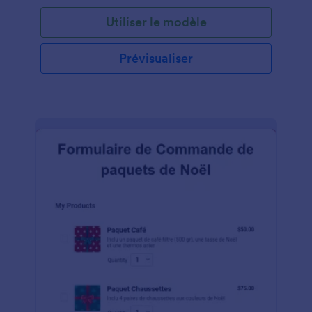
commande, de la date de commande, de la date et
Utiliser le modèle
heure de l'événement, des aliments sélectionnés
dans le menu, du mode et détails du paiement, ainsi
que des rappels. La section du menu alimentaire
Prévisualiser
utilise l'outil Tableau de saisie pour afficher les
données sous forme de tableau. Le tableau
comprend le nom de l'invité, les entrées, le plat
principal et le dessert. Ce modèle de formulaire
utilise l'outil Liste de produits qui demande le
nombre d'invités et calcule automatiquement le
montant total en déduisant la taxe. Grâce au widget
ID unique, un numéro de commande est généré
automatiquement pour chaque réservation. Vous
pouvez modifier la couleur, la police et la mise en
page de ce modèle en utilisant notre Générateur de
formulaire qui est très facile à utiliser.