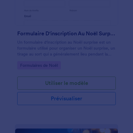
Formulaire D'inscription Au Noël Surprise
Un formulaire d'inscription au Noël surprise est un
formulaire utilisé pour organiser un Noël surprise, un
tirage au sort qui a généralement lieu pendant la
période des fêtes et où les participants sont
Go to Category:
Formulaires de Noël
désignés au hasard pour acheter et offrir un cadeau
à une ou plusieurs personnes sans révéler l'identité
de cette personne. Personnalisez facilement votre
Utiliser le modèle
formulaire d'inscription au Noël surprise grâce à
notre Générateur de formulaires gratuit. Choisissez
parmi des dizaines de couleurs et de polices
Prévisualiser
différentes, téléversez votre propre logo ou photo
d'arrière-plan, ou ajoutez le logo ou la marque de
votre entreprise.