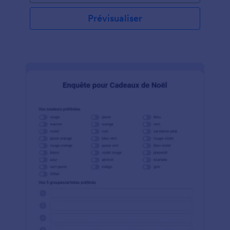
employeur. Il lui permettra de choisir le type de vin,
de chocolat, de biscuits et de fromage qu'il recevra.
Prévisualiser
Ce formulaire de Choix des Cadeaux de Noël
contient des champs qui demandent le nom de
l'employé, son numéro d'identification, son adresse
électronique, son département et le type de
couleur qu'il souhaite. Ce modèle de formulaire
utilise l'outil Liste de produits qui permet au
répondant de sélectionner le type de produit qu'il
préfère. Cet outil permet également au créateur du
formulaire d'insérer l'image de chaque produit qui
rendra le formulaire plus attrayant et présentable.
Cet outil dispose d'une fonction de calcul qui
additionne automatiquement le montant total des
produits sélectionnés. Ce modèle de formulaire peut
être modifié et personnalisé grâce au Générateur de
formulaires.