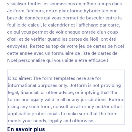
visualiser toutes les soumissions en même temps dans
Formulaire De Participation à La Loterie De Noël
Jotform Tableurs, notre plateforme hybride tableur-
base de données qui vous permet de basculer entre la
Le Formulaire de Participation à la Loterie de Noël
est utilisé pour enregistrer votre nom et vos
feuille de calcul, le calendrier et l'affichage par carte,
coordonnées pour avoir une chance de gagner un
ce qui vous permet de voir chaque entrée d'un coup
prix au concours de Noël. Il indique également les
d'œil et de vérifier quand les cartes de Noël ont été
Go to Category:
Formulaires de Noël
prix qui seront remis aux participants désignés. Il
envoyées. Restez au top de votre jeu de cartes de Noël
peut aussi contenir le règlement du concours
cette année avec un formulaire de liste de cartes de
organisé. Cela vous permet d'organiser et de
Utiliser le modèle
répandre enthousiasme et joie pendant les festivités.
Noël personnalisé qui vous aide à être efficace !
Ce formulaire inclut tous les participants et
détermine lequel est désigné pour recevoir un prix
Prévisualiser
ou un cadeau. Ce Formulaire de Participation à la
Disclaimer: The form templates here are for
Loterie de Noël contient des champs qui
informational purposes only. Jotform is not providing
demandent des informations sur le participant, telles
legal, financial, or other advice, or implying that the
que son nom, son âge, son numéro de téléphone,
forms are legally valid in all or any jurisdictions. Before
son adresse électronique et son lieu d'habitation. Ce
using any such form, consult an attorney and/or other
modèle de formulaire contient aussi des champs de
formulaire qui demandent le nom du produit acheté,
applicable professionals to make sure that the form
le numéro de commande, le montant total de l'achat
meets your needs, legally and otherwise.
et le champ de téléchargement de fichier. Ce
En savoir plus
modèle utilise le widget ID unique qui attribue