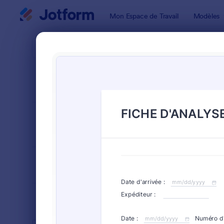
Début du dialogue
Mon Espace de Travail
Modèles
Modèles de
Formu
TRIER PAR
Populaires
46 modèle
FORMAT DU
Classique
FORMULAIRE
TYPES
SECTEURS