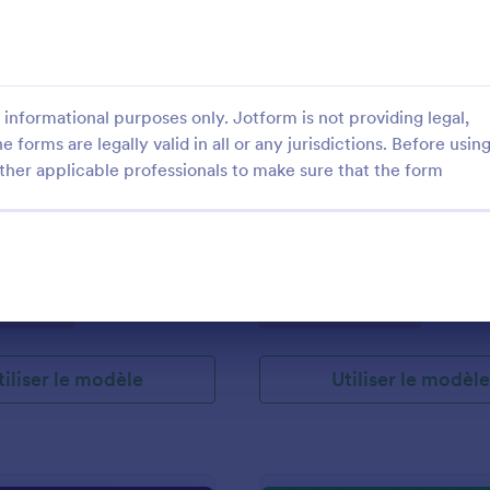
: Fiche D'analyse De Courrier
: 
Prévisualiser
Prévisualiser
informational purposes only. Jotform is not providing legal,
e forms are legally valid in all or any jurisdictions. Before usin
ther applicable professionals to make sure that the form
nalyse De Courrier
Reservation Taxi
ALYSE DE COURRIER
Reservation Taxi
gory:
Go to Category:
s services
Formulaires services
tiliser le modèle
Utiliser le modèl