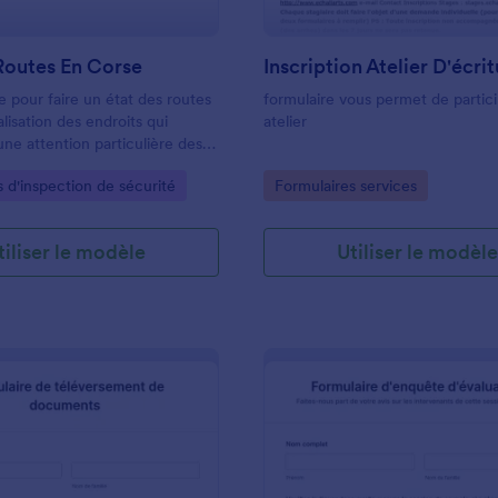
Routes En Corse
Inscription Atelier D'écri
e pour faire un état des routes
formulaire vous permet de partic
lisation des endroits qui
atelier
e attention particulière des
a voirie. Formulaire pour
gory:
Go to Category:
 d'inspection de sécurité
Formulaires services
autorités sur l état des routes
tiliser le modèle
Utiliser le modèl