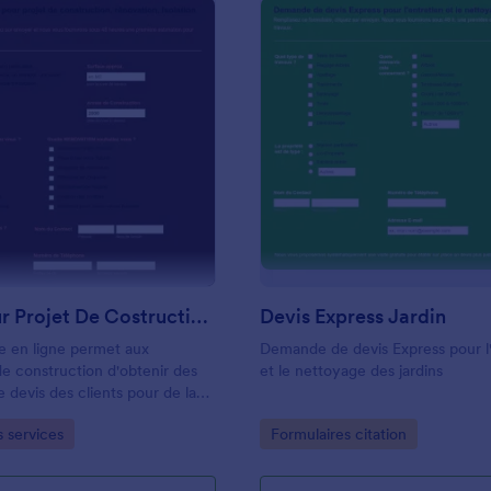
: Devis Pour Projet De Costruction/rénovation
: 
Prévisualiser
Prévisualiser
Devis Pour Projet De Costruction/rénovation
Devis Express Jardin
e en ligne permet aux
Demande de devis Express pour l
de construction d'obtenir des
et le nettoyage des jardins
devis des clients pour de la
 du projet, de la rénovation ou
gory:
Go to Category:
s services
Formulaires citation