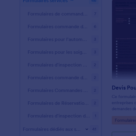
Formulaires services
46
Formulaires de commande de restauration
7
Formulaires commande de billets
6
Formulaires pour l'automobile
3
Formulaires pour les soignants
3
Formulaires d'inspection de sécurité
2
Formulaires commande de gâteaux
2
Formulaires Commandes Fournitures
2
Ce formulair
entreprises 
Formulaires de Réservation de Service
2
demandes de 
construction
Formulaires d'inspection de véhicule
1
Go to Cate
Formulaire
l'isolation.
Formulaires dédiés aux sports
41