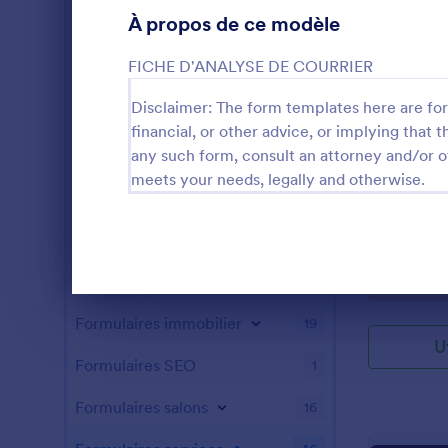
À propos de ce modèle
Formulaires gaming
3
FICHE D'ANALYSE DE COURRIER
Formulaires Santé
211
Disclaimer: The form templates here are for 
Formulaires ressources humaines
98
financial, or other advice, or implying that th
any such form, consult an attorney and/or o
Formulaires pour services informatiques
8
Fiche D'a
meets your needs, legally and otherwise.
Formulaires Assurance
4
FICHE D'AN
Formulaires marketing
26
Formulaires photographie
13
Go to Cate
Formulaire
Fin de la conversation
Formulaires immobilier
19
U
Formulaires SEO
1
Formulaires salons
16