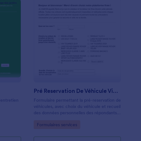
Devis Express Jardin
: Pré Reservation D
Prévisualiser
Pré Reservation De Véhicule Via Une Plateforme
'entretien
Formulaire permettant la pré-reservation de
véhicules, avec choix du véhicule et recueil
des données personnelles des répondants
via une plateforme en ligne.
Go to Category:
Formulaires services