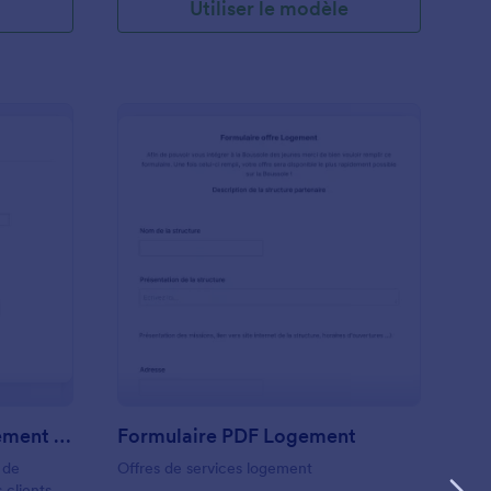
e
Utiliser le modèle
Formulaire De Téléchargement De Photos
: Formulaire PDF L
Prévisualiser
Formulaire De Téléchargement De Photos
Formulaire PDF Logement
 de
Offres de services logement
 clients