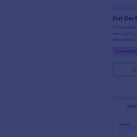
Etat Des 
Un formulair
avec géoloca
demandent un
services de l
Go to Cate
Formulaires
informer les 
U