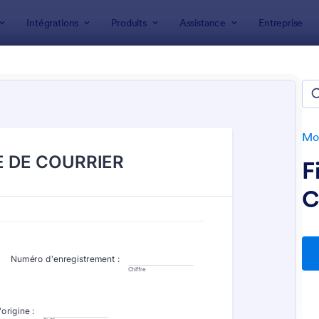
Intégrations
Produits
Assistance
Entreprise
 formulaire
laires services
s
Mod
F
C
: Formulaire D'adhésion Association
: 
Prévisualiser
Prévisualiser