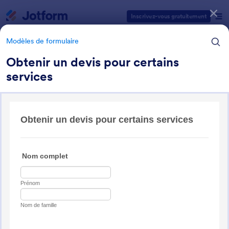
Début du dialogue
Inscrivez-vous gratuitement
Modèles de formulaire
Obtenir un devis pour certains
services
Catégories des modèles de formulaires
Modèles de formulaire
Formulaires services
46 modèles