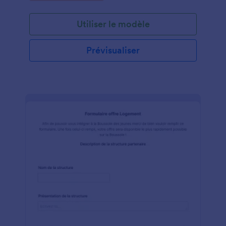
entreprises ou les professionnels offrant des services
photo tels que la conception de photos ou d'images,
Utiliser le modèle
la conception de bannières, l'impression, la retouche
photo et d'autres services. Ce modèle de photo de
téléchargement contient un champ de
Prévisualiser
téléchargement de fichier où les clients peuvent
facilement parcourir et télécharger la photo depuis
leur ordinateur ou leur téléphone. Ce formulaire
photo est également adapté aux mobiles. Ainsi,
lorsque vous cliquez sur le bouton de
téléchargement, sélectionnez votre appareil photo
et l'instantané sera téléchargé immédiatement !