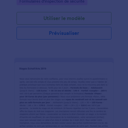
Go to Category:
Formulaires d'inspection de sécurité
routes
Utiliser le modèle
Prévisualiser