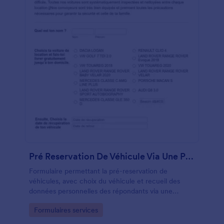
Pré Reservation De Véhicule Via Une Plateforme
Formulaire permettant la pré-reservation de
véhicules, avec choix du véhicule et recueil des
données personnelles des répondants via une
plateforme en ligne.
Go to Category:
Formulaires services