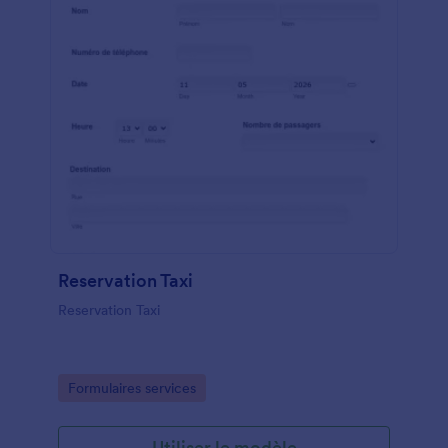
Reservation Taxi
Reservation Taxi
Go to Category:
Formulaires services
Utiliser le modèle