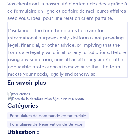
Vos clients ont la possibilité d'obtenir des devis grâce à
Prévisualiser
ce formulaire en ligne et de faire de meilleures affaires
avec vous. Idéal pour une relation client parfaite.
Disclaimer: The form templates here are for
informational purposes only. Jotform is not providing
legal, financial, or other advice, or implying that the
forms are legally valid in all or any jurisdictions. Before
using any such form, consult an attorney and/or other
applicable professionals to make sure that the form
meets your needs, legally and otherwise.
En savoir plus
259
clones
Date de la dernière mise à jour :
11 mai 2026
Catégories
Accéder à la catégorie :
Formulaires de commande commerciale
Accéder à la catégorie :
Formulaires de Réservation de Service
Utilisation :